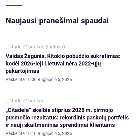
Naujausi pranešimai spaudai
„Citadele“ bankas (Lietuva)
Vaidas Žagūnis. Kitokio pobūdžio sukrėtimas:
kodėl 2026-ieji Lietuvai nėra 2022-ųjų
pakartojimas
Paskelbta
10:00 Rugpjūčio 6, 2026
„Citadele“ bankas
„Citadele“ skelbia stiprius 2026 m. pirmojo
pusmečio rezultatus: rekordinis paskolų portfelis
ir nauji skaitmeniniai sprendimai klientams
Paskelbta
10:10 Rugpjūčio 5, 2026