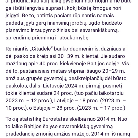
Ji priduria, kad kurį laiką gyvenant nuomojamame bute
gali būti lengviau suprasti, kokį būstą žmogus nori
įsigyti. Be to, patirtis pačiam rūpinantis namais
padeda įgyti gerų finansinių įpročių, ugdo biudžeto
planavimo ir taupymo žinias bei savarankiškumą,
sprendimų priėmimą ir atsakomybę.
Remiantis „Citadele“ banko duomenimis, dažniausiai
dėl paskolos kreipiasi 30–39 m. klientai. Jie sudaro
maždaug apie 40 proc. kiekvienoje Baltijos šalyje. Vis
dėlto, pastaraisiais metais stipriai išaugo 20–29 m.
amžiaus grupės gyventojų, besikreipiančių dėl būsto
paskolos, dalis. Lietuvoje 2024 m. pirmąjį pusmetį
tokie klientai sudarė 24 proc. (tuo pačiu laikotarpiu
2023 m. – 12 proc.), Latvijoje – 18 proc. (2023 m. –
10 proc.), o Estijoje – 28 proc. (2023 m. – 17 proc.).
Tokią statistiką Eurostatas skelbia nuo 2014 m. Nuo
to laiko Baltijos šalyse savarankišką gyvenimą
pradedančių žmonių amžius mažėjo. 2014 m. iš namų