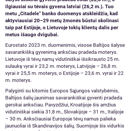
ilgiausiai su tėvais gyvena latviai (26,2 m.). Tuo
metu „Citadele“ banko duomenys atskleidžia, kad
aktyviausiai 20–29 metų žmonės būstui skolinasi
taip pat Estijoje, o Lietuvoje tokių klientų dalis per
metus išaugo dvigubai.
Eurostato 2023 m. duomenimis, visose Baltijos šalyse
savarankišką gyvenimą anksčiau pradeda moterys.
Lietuvoje iš tėvų namų vidutiniškai išsikrausto 25 m.
sulaukę vyrai ir 23,2 m. moterys, Latvijoje – 26,8 m.
vyrai ir 25,5 m. moterys, o Estijoje – 23,6 m. vyrai ir 22
m. moterys.
Palyginti su kitomis Europos Sąjungos valstybėmis,
Baltijos šalių jaunimas savarankiškai gyventi pradeda
gerokai anksčiau. Pavyzdžiui, Kroatijoje šis amžius
vidutiniškai siekia 31,8 m., Slovakijoje – 31 m., Italijoje
– 30 m. Anksčiausiai Europoje tėvų namus palieka
jaunuoliai iš Skandinavijos šalių. Suomijoje šis vidurkis