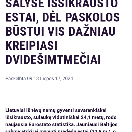
ŠALYSE IŠSIKRAUSTO
ESTAI, DĖL PASKOLOS
BŪSTUI VIS DAŽNIAU
KREIPIASI
DVIDEŠIMTMEČIAI
Paskelbta
09:13 Liepos 17, 2024
Lietuviai iš tėvų namų gyventi savarankiškai
išsikrausto, sulaukę vidutiniškai 24,1 metų, rodo
naujausia Eurostato statistika. Jauniausi Baltijos
šalyse atskirai gyventi pradeda estai (22,8 m.), o