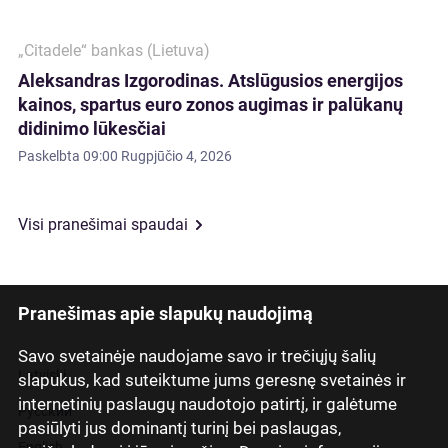
„Citadele“ bankas (Lietuva)
Aleksandras Izgorodinas. Atslūgusios energijos
kainos, spartus euro zonos augimas ir palūkanų
didinimo lūkesčiai
Paskelbta
09:00 Rugpjūčio 4, 2026
Visi pranešimai spaudai
Pranešimas apie slapukų naudojimą
Savo svetainėje naudojame savo ir trečiųjų šalių
Latviski
slapukus, kad suteiktume jums geresnę svetainės ir
internetinių paslaugų naudotojo patirtį, ir galėtume
Русский
pasiūlyti jus dominantį turinį bei paslaugas,
English