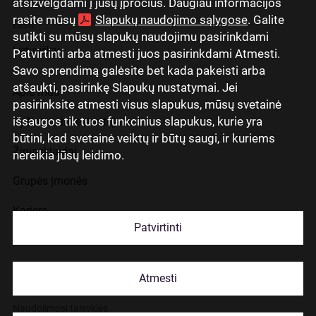
atsižvelgdami į jūsų įpročius. Daugiau informacijos
rasite mūsų
Slapukų naudojimo sąlygose
. Galite
Eesti
sutikti su mūsų slapukų naudojimu pasirinkdami
Lietuviškai
Patvirtinti arba atmesti juos pasirinkdami Atmesti.
Savo sprendimą galėsite bet kada pakeisti arba
atšaukti, pasirinkę Slapukų nustatymai. Jei
Apie mus
pasirinksite atmesti visus slapukus, mūsų svetainė
išsaugos tik tuos funkcinius slapukus, kurie yra
Ryšiai su investuotojais
būtini, kad svetainė veiktų ir būtų saugi, ir kuriems
Žiniasklaidai
nereikia jūsų leidimo.
Grupės įmonės
Karjera
Patvirtinti
Kontaktai
Atmesti
Slapukų naudojimas
Naudojimosi taisyklės