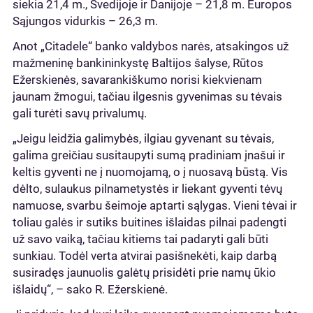
siekia 21,4 m., Švedijoje ir Danijoje – 21,8 m. Europos
Sąjungos vidurkis – 26,3 m.
Anot „Citadele“ banko valdybos narės, atsakingos už
mažmeninę bankininkystę Baltijos šalyse, Rūtos
Ežerskienės, savarankiškumo norisi kiekvienam
jaunam žmogui, tačiau ilgesnis gyvenimas su tėvais
gali turėti savų privalumų.
„Jeigu leidžia galimybės, ilgiau gyvenant su tėvais,
galima greičiau susitaupyti sumą pradiniam įnašui ir
keltis gyventi ne į nuomojamą, o į nuosavą būstą. Vis
dėlto, sulaukus pilnametystės ir liekant gyventi tėvų
namuose, svarbu šeimoje aptarti sąlygas. Vieni tėvai ir
toliau galės ir sutiks buitines išlaidas pilnai padengti
už savo vaiką, tačiau kitiems tai padaryti gali būti
sunkiau. Todėl verta atvirai pasišnekėti, kaip darbą
susiradęs jaunuolis galėtų prisidėti prie namų ūkio
išlaidų“, – sako R. Ežerskienė.