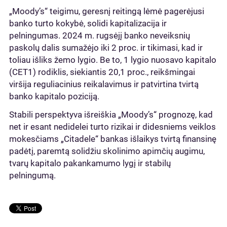
„Moody’s“ teigimu, geresnį reitingą lėmė pagerėjusi
banko turto kokybė, solidi kapitalizacija ir
pelningumas. 2024 m. rugsėjį banko neveiksnių
paskolų dalis sumažėjo iki 2 proc. ir tikimasi, kad ir
toliau išliks žemo lygio. Be to, 1 lygio nuosavo kapitalo
(CET1) rodiklis, siekiantis 20,1 proc., reikšmingai
viršija reguliacinius reikalavimus ir patvirtina tvirtą
banko kapitalo poziciją.
Stabili perspektyva išreiškia „Moody’s“ prognozę, kad
net ir esant nedidelei turto rizikai ir didesniems veiklos
mokesčiams „Citadele“ bankas išlaikys tvirtą finansinę
padėtį, paremtą solidžiu skolinimo apimčių augimu,
tvarų kapitalo pakankamumo lygį ir stabilų
pelningumą.