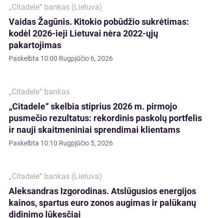
„Citadele“ bankas (Lietuva)
Vaidas Žagūnis. Kitokio pobūdžio sukrėtimas:
kodėl 2026-ieji Lietuvai nėra 2022-ųjų
pakartojimas
Paskelbta
10:00 Rugpjūčio 6, 2026
„Citadele“ bankas
„Citadele“ skelbia stiprius 2026 m. pirmojo
pusmečio rezultatus: rekordinis paskolų portfelis
ir nauji skaitmeniniai sprendimai klientams
Paskelbta
10:10 Rugpjūčio 5, 2026
„Citadele“ bankas (Lietuva)
Aleksandras Izgorodinas. Atslūgusios energijos
kainos, spartus euro zonos augimas ir palūkanų
didinimo lūkesčiai