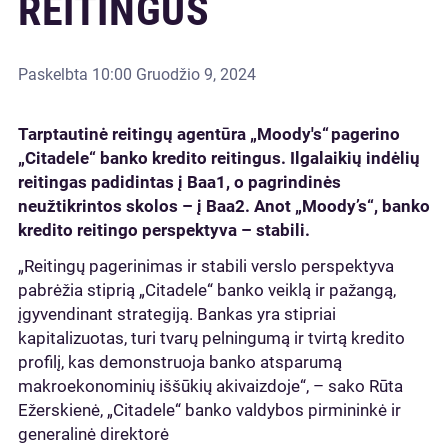
REITINGUS
Paskelbta
10:00 Gruodžio 9, 2024
Tarptautinė reitingų agentūra „Moody's“
pagerino
„
Citadele
“
banko kredito reitingus. Ilgalaiki
ų
ind
ė
li
ų
reitingas padidintas
į
Baa1, o pagrindin
ė
s
neu
ž
tikrintos skolos
–
į
Baa2. Anot
„
Moody
’
s
“
, banko
kredito reitingo perspektyva
–
stabili.
„Reitingų pagerinimas ir stabili verslo perspektyva
pabrėžia stiprią „Citadele“ banko veiklą ir pažangą,
įgyvendinant strategiją. Bankas yra stipriai
kapitalizuotas, turi tvarų pelningumą ir tvirtą kredito
profilį, kas demonstruoja banko atsparumą
makroekonominių iššūkių akivaizdoje“, – sako Rūta
Ežerskienė, „Citadele“ banko valdybos pirmininkė ir
generalinė direktorė