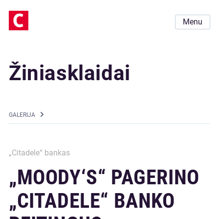
Menu
Žiniasklaidai
GALERIJA
„Citadele“ bankas
„MOODY‘S“ PAGERINO
„CITADELE“ BANKO