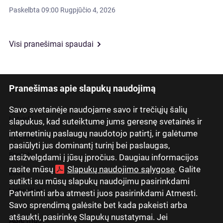
Paskelbta
09:00 Rugpjūčio 4, 2026
Visi pranešimai spaudai
Pranešimas apie slapukų naudojimą
Savo svetainėje naudojame savo ir trečiųjų šalių
Latviski
slapukus, kad suteiktume jums geresnę svetainės ir
internetinių paslaugų naudotojo patirtį, ir galėtume
Русский
pasiūlyti jus dominantį turinį bei paslaugas,
English
atsižvelgdami į jūsų įpročius. Daugiau informacijos
rasite mūsų
Slapukų naudojimo sąlygose
. Galite
Eesti
sutikti su mūsų slapukų naudojimu pasirinkdami
Lietuviškai
Patvirtinti arba atmesti juos pasirinkdami Atmesti.
Savo sprendimą galėsite bet kada pakeisti arba
atšaukti, pasirinkę Slapukų nustatymai. Jei
Apie mus