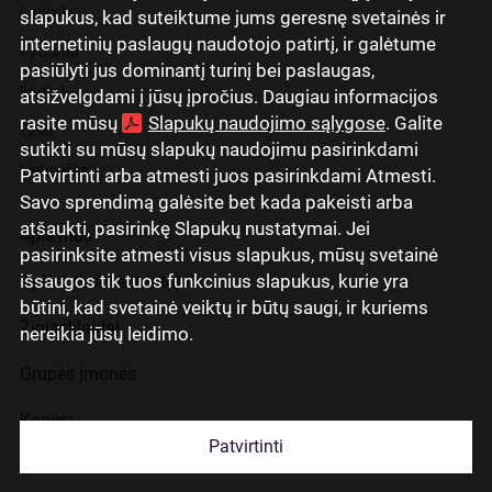
Latviski
slapukus, kad suteiktume jums geresnę svetainės ir
internetinių paslaugų naudotojo patirtį, ir galėtume
Русский
pasiūlyti jus dominantį turinį bei paslaugas,
English
atsižvelgdami į jūsų įpročius. Daugiau informacijos
rasite mūsų
Slapukų naudojimo sąlygose
. Galite
Eesti
sutikti su mūsų slapukų naudojimu pasirinkdami
Lietuviškai
Patvirtinti arba atmesti juos pasirinkdami Atmesti.
Savo sprendimą galėsite bet kada pakeisti arba
atšaukti, pasirinkę Slapukų nustatymai. Jei
Apie mus
pasirinksite atmesti visus slapukus, mūsų svetainė
išsaugos tik tuos funkcinius slapukus, kurie yra
Ryšiai su investuotojais
būtini, kad svetainė veiktų ir būtų saugi, ir kuriems
Žiniasklaidai
nereikia jūsų leidimo.
Grupės įmonės
Karjera
Patvirtinti
Kontaktai