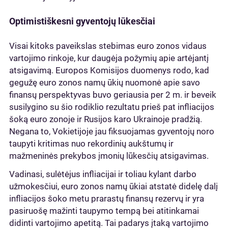
Optimistiškesni gyventojų lūkesčiai
Visai kitoks paveikslas stebimas euro zonos vidaus
vartojimo rinkoje, kur daugėja požymių apie artėjantį
atsigavimą. Europos Komisijos duomenys rodo, kad
gegužę euro zonos namų ūkių nuomonė apie savo
finansų perspektyvas buvo geriausia per 2 m. ir beveik
susilygino su šio rodiklio rezultatu prieš pat infliacijos
šoką euro zonoje ir Rusijos karo Ukrainoje pradžią.
Negana to, Vokietijoje jau fiksuojamas gyventojų noro
taupyti kritimas nuo rekordinių aukštumų ir
mažmeninės prekybos įmonių lūkesčių atsigavimas.
Vadinasi, sulėtėjus infliacijai ir toliau kylant darbo
užmokesčiui, euro zonos namų ūkiai atstatė didelę dalį
infliacijos šoko metu prarastų finansų rezervų ir yra
pasiruošę mažinti taupymo tempą bei atitinkamai
didinti vartojimo apetitą. Tai padarys įtaką vartojimo