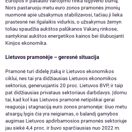
Europos ir pasaulio vartojimo rinka išgyveno bumą.
Nors pastaruoju metu euro zonos pramonės įmonių
nuomonė apie užsakymus stabilizavosi, tačiau ji lieka
prastesnė nei ilgalaikis vidurkis, o užsakymus žemyn
toliau spaudžia aukštos palūkanos Vakarų rinkose,
santykinai aukštos energetikos kainos bei šlubuojanti
Kinijos ekonomika.
Lietuvos pramonėje – geresnė situacija
Pramonė turi didelę įtaką ir Lietuvos ekonomikos
ciklui, nes tai yra didžiausias Lietuvos ekonomikos
sektorius, generuojantis 20 proc. Lietuvos BVP, ir taip
pat didžiausias privataus sektoriaus darbdavys. Įdomu
tai, kad kol kas Lietuvos pramonė netipiškai gerai
reaguoja į stagnaciją euro zonos pramonėje: šiuo metu
atsargų lygis čia yra neigiamas, o balandį gamybos
augimas Lietuvos apdirbamosios pramonės sektoriuje
jau siekė 4,4 proc. ir buvo sparčiausias nuo 2022 m.