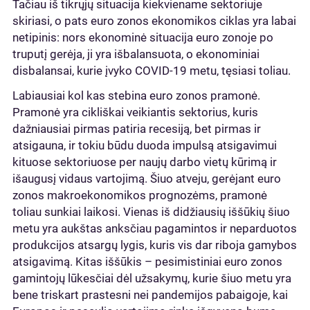
Tačiau iš tikrųjų situacija kiekviename sektoriuje
skiriasi, o pats euro zonos ekonomikos ciklas yra labai
netipinis: nors ekonominė situacija euro zonoje po
truputį gerėja, ji yra išbalansuota, o ekonominiai
disbalansai, kurie įvyko COVID-19 metu, tęsiasi toliau.
Labiausiai kol kas stebina euro zonos pramonė.
Pramonė yra cikliškai veikiantis sektorius, kuris
dažniausiai pirmas patiria recesiją, bet pirmas ir
atsigauna, ir tokiu būdu duoda impulsą atsigavimui
kituose sektoriuose per naujų darbo vietų kūrimą ir
išaugusį vidaus vartojimą. Šiuo atveju, gerėjant euro
zonos makroekonomikos prognozėms, pramonė
toliau sunkiai laikosi. Vienas iš didžiausių iššūkių šiuo
metu yra aukštas anksčiau pagamintos ir neparduotos
produkcijos atsargų lygis, kuris vis dar riboja gamybos
atsigavimą. Kitas iššūkis – pesimistiniai euro zonos
gamintojų lūkesčiai dėl užsakymų, kurie šiuo metu yra
bene triskart prastesni nei pandemijos pabaigoje, kai