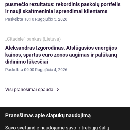
pusmečio rezultatus: rekordinis paskolų portfelis
ir nauji skaitmeniniai sprendimai klientams
Paskelbta
10:10 Rugpjūčio 5, 2026
„Citadele“ bankas (Lietuva)
Aleksandras Izgorodinas. Atslūgusios energijos
kainos, spartus euro zonos augimas ir palūkanų
didinimo lūkesčiai
Paskelbta
09:00 Rugpjūčio 4, 2026
Visi pranešimai spaudai
Pranešimas apie slapukų naudojimą
Savo svetainėje naudojame savo ir trečiųjų šalių