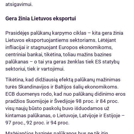
atsigavimui.
Gera žinia Lietuvos eksportui
Prasidėjęs palūkanų karpymo ciklas – kita gera žinia
Lietuvos eksportuojantiems sektoriams. Lėtėjant
infliacijai ir stagnuojant Europos ekonomikoms,
centriniai bankai, tikėtina, toliau mažins bazines
palūkanas – o tai yra geras ženklas tiek ES statybų
sektoriui, tiek ir vartojimui.
Tikėtina, kad didžiausią efektą palūkanų mažinimas
turės Skandinavijos ir Baltijos šalių ekonomikoms.
ECB duomenys rodo, kad nuo palūkanų didinimo eros
pradžios Suomijoje ir Švedijoje 98 proc. ir 84 proc.
visų naujų būsto paskolų buvo išduodamos už
kintamas palūkanas, o Lietuvoje, Latvijoje ir Estijoje –
97 proc., 92 proc. ir 94 proc.
Mažėjančios bazinės palūkanos bus ne tik itin