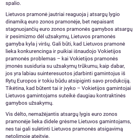
spalio.
Lietuvos pramonė jautriai reaguoja į atsargų lygio
dinamiką euro zonos pramonėje, bet nepaisant
stagnuojančių euro zonos pramonės gamybos atsargų
ir pesimizmo dėl užsakymų, Lietuvos pramonės
gamyba kyla į viršų. Gali būti, kad Lietuvos pramonė
lieka konkurencinga ir puikiai išnaudojo Vokietijos
pramonės problemas – kai Vokietijos pramonės
įmonės susiduria su užsakymų trūkumu, kaip dabar,
jos yra labiau suinteresuotos įdarbinti gamintojus iš
Rytų Europos ir tokiu būdu atsipiginti savo produkciją.
Tikėtina, kad būtent tai ir įvyko – Vokietijos gamintojai
Lietuvos gamintojams suteikė daugiau kontraktinės
gamybos užsakymų.
Vis dėlto, nemažėjantis atsargų lygis euro zonos
pramonėje lieka didele grėsme Lietuvos gamintojams,
nes tai gali sulėtinti Lietuvos pramonės atsigavimą
netolimoje ateityje.