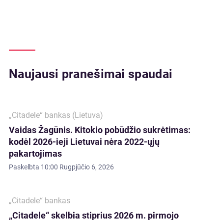
Naujausi pranešimai spaudai
„Citadele“ bankas (Lietuva)
Vaidas Žagūnis. Kitokio pobūdžio sukrėtimas:
kodėl 2026-ieji Lietuvai nėra 2022-ųjų
pakartojimas
Paskelbta
10:00 Rugpjūčio 6, 2026
„Citadele“ bankas
„Citadele“ skelbia stiprius 2026 m. pirmojo