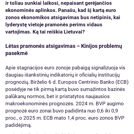
ir toliau sunkiai laikosi, nepaisant gerėjančios
ekonominės aplinkos. Panašu, kad šį kartą euro
zonos ekonomikos atsigavimas bus netipinis, kai
lyderystę vietoje pramonės perims vidaus
vartojimas. Ką tai reiškia Lietuvai?
Lėtas pramonės atsigavimas – Kinijos problemų
pasekmė
Apie stagnacijos euro zonoje pabaigą signalizuoja vis
daugiau išankstinių indikatorių ir oficialių institucijų
prognozių. Birželio 6 d. Europos Centrinio Banko (ECB)
posėdyje ne tik pirmą kartą buvo sumažintos bazinės
palūkanų normos, bet ir pristatytos naujausios
makroekonominės prognozės. 2024 m. BVP augimo
prognozė euro zonai buvo padidinta nuo 0,6 iki 0,9
proc., o 2025 m. ECB mato 1,4 proc. euro zonos BVP
padidėjimą.