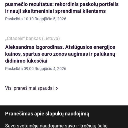
pusmečio rezultatus: rekordinis paskolų portfelis
ir nauji skaitmeniniai sprendimai klientams
Paskelbta
10:10 Rugpjūčio 5, 2026
„Citadele“ bankas (Lietuva)
Aleksandras Izgorodinas. Atslūgusios energijos
kainos, spartus euro zonos augimas ir palūkanų
didinimo lūkesčiai
Paskelbta
09:00 Rugpjūčio 4, 2026
Visi pranešimai spaudai
Pranešimas apie slapukų naudojimą
Savo svetainėje naudojame savo ir trečiųjų šalių