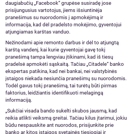
daugiabučių „Facebook“ grupėse susiradę jose
prisijungusius vartotojus, jiems išsiuntinėja
pranešimus su nuorodomis į apmokėjimą ir
informacija, kad dėl pradelsto mokėjimo, gyventojui
atjungiamas karštas vanduo.
Nežinodami apie remonto darbus ir dėl to atjungtą
karštą vandenį, kai kurie gyventojai gavę tokį
pranešimą tampa lengviau įtikinami, kad iš tiesų
pradelsė apmokėti sąskaitą. Tačiau „Citadele“ banko
ekspertas patikina, kad nei bankai, nei valstybinės
įstaigos niekada nesiunčia pranešimų su nuorodomis.
Todėl gavus tokį pranešimą, tai turėtų būti pirmas
faktorius, leidžiantis identifikuoti melagingą
informaciją.
„Sukčiai visada bando sukelti skubos jausmą, kad
reikia atlikti veiksmą greitai. Tačiau kilus įtarimui, jokiu
būdu nespauskite ant nuorodos, prisijunkite prie
banko ar kitos įstaigos svetainės tiesiogiai ir