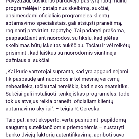
Pavyzdžiui, susikūrus pardavėjo paskyrą rūbų mainų
programėlėje ir patalpinus skelbimą, sukčiai,
apsimesdami oficialiais programėlės klientų
aptarnavimo specialistais, gali atsiųsti pranešimą,
raginantį patvirtinti tapatybę. Tai padaryti prašoma,
paspaudžiant ant nuorodos, su tikslu, kad įdėtas
skelbimas būtų iškeltas aukščiau. Tačiau ir vėl reikėtų
prisiminti, kad laiškus su nuorodomis siuntinėja
dažniausiai sukčiai.
„Kai kurie vartotojai supranta, kad yra apgaudinėjami
tik paspaudę ant nuorodos ir tolimesnių veiksmų
nebeatlieka, tačiau tai nereiškia, kad nieko neatsitiks.
Sukčiai gali instaliuoti kenkėjiškas programėles, todėl
tokius atvejus reikia pranešti oficialiam klientų
aptarnavimo skyriui“, – teigia R. Čereška.
Taip pat, anot eksperto, verta pasirūpinti papildomą
saugumą suteikiančiomis priemonėmis – nustatyti
banko dviejų faktorių autentifikavimą, apriboti savo