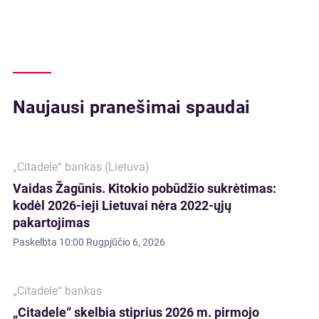
Naujausi pranešimai spaudai
„Citadele“ bankas (Lietuva)
Vaidas Žagūnis. Kitokio pobūdžio sukrėtimas:
kodėl 2026-ieji Lietuvai nėra 2022-ųjų
pakartojimas
Paskelbta
10:00 Rugpjūčio 6, 2026
„Citadele“ bankas
„Citadele“ skelbia stiprius 2026 m. pirmojo