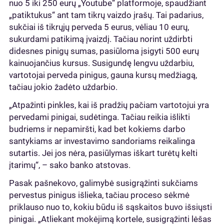
nuo 5 iki 250 eurų „Youtube“ platformoje, spaudžiant
„patiktukus“ ant tam tikrų vaizdo įrašų. Tai padarius,
sukčiai iš tikrųjų perveda 5 eurus, vėliau 10 eurų,
sukurdami patikimą įvaizdį. Tačiau norint uždirbti
didesnes pinigų sumas, pasiūloma įsigyti 500 eurų
kainuojančius kursus. Susigundę lengvu uždarbiu,
vartotojai perveda pinigus, gauna kursų medžiagą,
tačiau jokio žadėto uždarbio.
„Atpažinti pinkles, kai iš pradžių pačiam vartotojui yra
pervedami pinigai, sudėtinga. Tačiau reikia išlikti
budriems ir nepamiršti, kad bet kokiems darbo
santykiams ar investavimo sandoriams reikalinga
sutartis. Jei jos nėra, pasiūlymas iškart turėtų kelti
įtarimų“, – sako banko atstovas.
Pasak pašnekovo, galimybė susigrąžinti sukčiams
pervestus pinigus išlieka, tačiau proceso sėkmė
priklauso nuo to, kokiu būdu iš sąskaitos buvo išsiųsti
pinigai. „Atliekant mokėjimą kortele, susigrąžinti lėšas