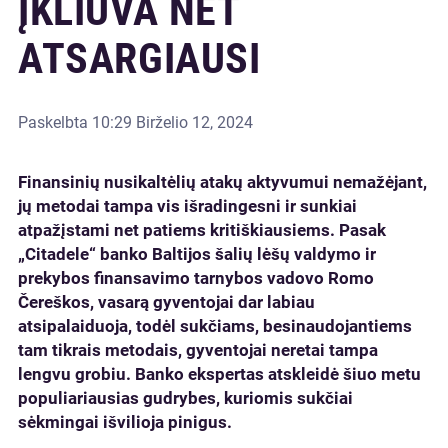
ĮKLIŪVA NET
ATSARGIAUSI
Paskelbta
10:29 Birželio 12, 2024
Finansinių nusikaltėlių atakų aktyvumui nemažėjant,
jų metodai tampa vis išradingesni ir sunkiai
atpažįstami net patiems kritiškiausiems. Pasak
„Citadele“ banko Baltijos šalių lėšų valdymo ir
prekybos finansavimo tarnybos vadovo Romo
Čereškos, vasarą gyventojai dar labiau
atsipalaiduoja, todėl sukčiams, besinaudojantiems
tam tikrais metodais, gyventojai neretai tampa
lengvu grobiu. Banko ekspertas atskleidė šiuo metu
populiariausias gudrybes, kuriomis sukčiai
sėkmingai išvilioja pinigus.