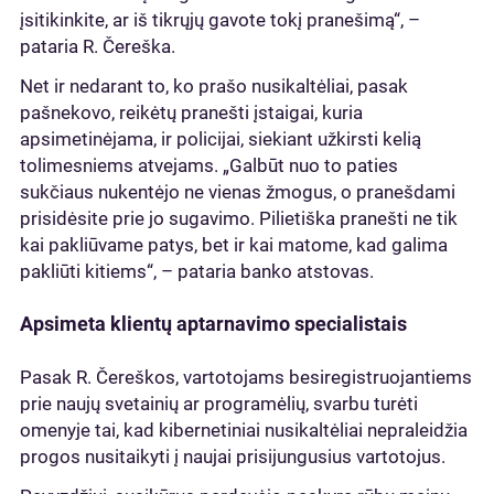
įsitikinkite, ar iš tikrųjų gavote tokį pranešimą“, –
pataria R. Čereška.
Net ir nedarant to, ko prašo nusikaltėliai, pasak
pašnekovo, reikėtų pranešti įstaigai, kuria
apsimetinėjama, ir policijai, siekiant užkirsti kelią
tolimesniems atvejams. „Galbūt nuo to paties
sukčiaus nukentėjo ne vienas žmogus, o pranešdami
prisidėsite prie jo sugavimo. Pilietiška pranešti ne tik
kai pakliūvame patys, bet ir kai matome, kad galima
pakliūti kitiems“, – pataria banko atstovas.
Apsimeta klientų aptarnavimo specialistais
Pasak R. Čereškos, vartotojams besiregistruojantiems
prie naujų svetainių ar programėlių, svarbu turėti
omenyje tai, kad kibernetiniai nusikaltėliai nepraleidžia
progos nusitaikyti į naujai prisijungusius vartotojus.