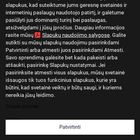
Latviski
slapukus, kad suteiktume jums geresnę svetainės ir
internetinių paslaugų naudotojo patirtį, ir galėtume
Русский
pasiūlyti jus dominantį turinį bei paslaugas,
English
atsižvelgdami į jūsų įpročius. Daugiau informacijos
rasite mūsų
Slapukų naudojimo sąlygose
. Galite
Eesti
sutikti su mūsų slapukų naudojimu pasirinkdami
Lietuviškai
Patvirtinti arba atmesti juos pasirinkdami Atmesti.
Savo sprendimą galėsite bet kada pakeisti arba
atšaukti, pasirinkę Slapukų nustatymai. Jei
Apie mus
pasirinksite atmesti visus slapukus, mūsų svetainė
išsaugos tik tuos funkcinius slapukus, kurie yra
Ryšiai su investuotojais
būtini, kad svetainė veiktų ir būtų saugi, ir kuriems
Žiniasklaidai
nereikia jūsų leidimo.
Grupės įmonės
Karjera
Patvirtinti
Kontaktai