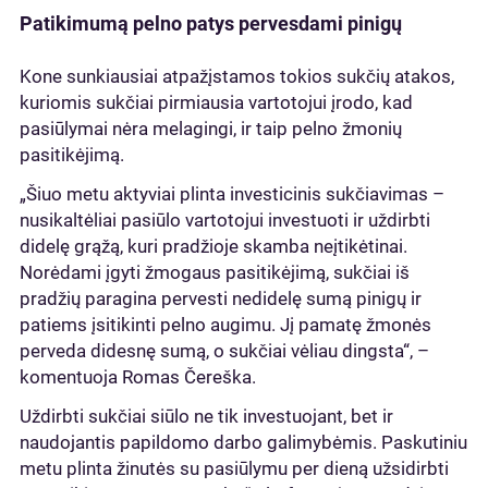
Patikimumą pelno patys pervesdami pinigų
Kone sunkiausiai atpažįstamos tokios sukčių atakos,
kuriomis sukčiai pirmiausia vartotojui įrodo, kad
pasiūlymai nėra melagingi, ir taip pelno žmonių
pasitikėjimą.
„Šiuo metu aktyviai plinta investicinis sukčiavimas –
nusikaltėliai pasiūlo vartotojui investuoti ir uždirbti
didelę grąžą, kuri pradžioje skamba neįtikėtinai.
Norėdami įgyti žmogaus pasitikėjimą, sukčiai iš
pradžių paragina pervesti nedidelę sumą pinigų ir
patiems įsitikinti pelno augimu. Jį pamatę žmonės
perveda didesnę sumą, o sukčiai vėliau dingsta“, –
komentuoja Romas Čereška.
Uždirbti sukčiai siūlo ne tik investuojant, bet ir
naudojantis papildomo darbo galimybėmis. Paskutiniu
metu plinta žinutės su pasiūlymu per dieną užsidirbti