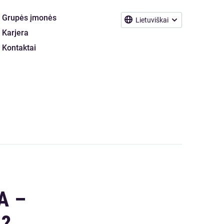
Grupės įmonės
Lietuviškai
Karjera
Kontaktai
A –
I?