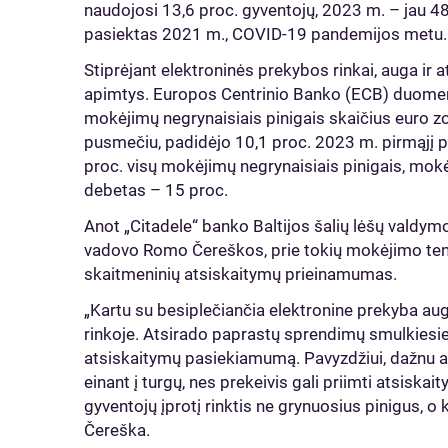
naudojosi 13,6 proc. gyventojų, 2023 m. – jau 48
pasiektas 2021 m., COVID-19 pandemijos metu
Stiprėjant elektroninės prekybos rinkai, auga ir 
apimtys. Europos Centrinio Banko (ECB) duomen
mokėjimų negrynaisiais pinigais skaičius euro z
pusmečiu, padidėjo 10,1 proc. 2023 m. pirmąjį 
proc. visų mokėjimų negrynaisiais pinigais, mokė
debetas – 15 proc.
Anot „Citadele“ banko Baltijos šalių lėšų valdy
vadovo Romo Čereškos, prie tokių mokėjimo tende
skaitmeninių atsiskaitymų prieinamumas.
„Kartu su besiplečiančia elektronine prekyba aug
rinkoje. Atsirado paprastų sprendimų smulkiesi
atsiskaitymų pasiekiamumą. Pavyzdžiui, dažnu at
einant į turgų, nes prekeivis gali priimti atsiska
gyventojų įprotį rinktis ne grynuosius pinigus, o
Čereška.