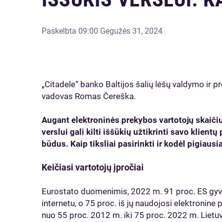
Paskelbta
09:00 Gegužės 31, 2024
„Citadele“ banko Baltijos šalių lėšų valdymo ir 
vadovas Romas Čereška.
Augant elektroninės prekybos vartotojų skaiči
verslui gali kilti iššūkių užtikrinti savo klient
būdus. Kaip tiksliai pasirinkti ir kodėl pigiau
Keičiasi vartotojų įpročiai
Eurostato duomenimis, 2022 m. 91 proc. ES gyve
internetu, o 75 proc. iš jų naudojosi elektronine
nuo 55 proc. 2012 m. iki 75 proc. 2022 m. Lietu