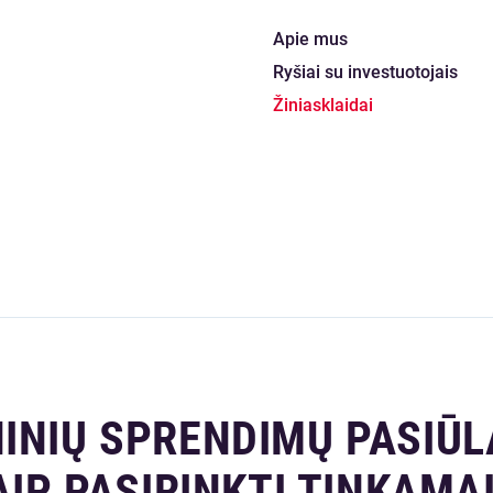
Apie mus
Ryšiai su investuotojais
Žiniasklaidai
INIŲ SPRENDIMŲ PASIŪL
AIP PASIRINKTI TINKAMA