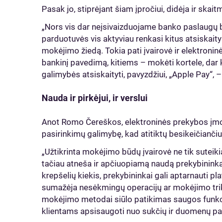
Pasak jo, stiprėjant šiam įpročiui, didėja ir ska
„Nors vis dar neįsivaizduojame banko paslaugų 
parduotuvės vis aktyviau renkasi kitus atsiskaity
mokėjimo žiedą. Tokia pati įvairovė ir elektronin
bankinį pavedimą, kitiems – mokėti kortele, dar ki
galimybės atsiskaityti, pavyzdžiui, „Apple Pay“,
Nauda ir pirkėjui, ir verslui
Anot Romo Čereškos, elektroninės prekybos įmonė
pasirinkimų galimybę, kad atitiktų besikeičiančiu
„Užtikrinta mokėjimo būdų įvairovė ne tik suteiki
tačiau atneša ir apčiuopiamą naudą prekybinin
krepšelių kiekis, prekybininkai gali aptarnauti pla
sumažėja nesėkmingų operacijų ar mokėjimo trikdži
mokėjimo metodai siūlo patikimas saugos funkc
klientams apsisaugoti nuo sukčių ir duomenų pa