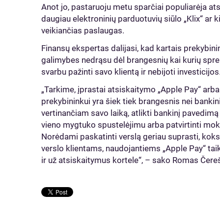
Anot jo, pastaruoju metu sparčiai populiarėja ats
daugiau elektroninių parduotuvių siūlo „Klix“ ar 
veikiančias paslaugas.
Finansų ekspertas dalijasi, kad kartais prekybi
galimybes nedrąsu dėl brangesnių kai kurių spre
svarbu pažinti savo klientą ir nebijoti investicijos
„Tarkime, įprastai atsiskaitymo „Apple Pay“ ar
prekybininkui yra šiek tiek brangesnis nei bankin
vertinančiam savo laiką, atlikti bankinį pavedimą
vieno mygtuko spustelėjimu arba patvirtinti mo
Norėdami paskatinti verslą geriau suprasti, koks yr
verslo klientams, naudojantiems „Apple Pay“ tai
ir už atsiskaitymus kortele“, – sako Romas Čere