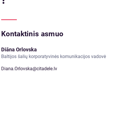
Kontaktinis asmuo
Diāna Orlovska
Baltijos šalių korporatyvinės komunikacijos vadovė
Diana.Orlovska@citadele.lv