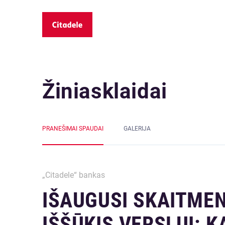
Žiniasklaidai
PRANEŠIMAI SPAUDAI
GALERIJA
„Citadele“ bankas
IŠAUGUSI SKAITMEN
IŠŠŪKIS VERSLUI: K