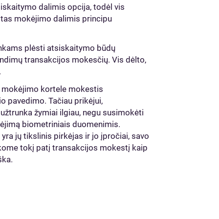
iskaitymo dalimis opcija, todėl vis
kitas mokėjimo dalimis principu
ninkams plėsti atsiskaitymo būdų
ndimų transakcijos mokesčių. Vis dėlto,
.
ba mokėjimo kortele mokestis
io pavedimo. Tačiau prikėjui,
 užtrunka žymiai ilgiau, negu susimokėti
kėjimą biometriniais duomenimis.
a jų tikslinis pirkėjas ir jo įpročiai, savo
kome tokį patį transakcijos mokestį kaip
ška.