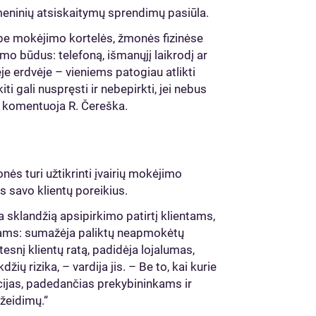
itmeninių atsiskaitymų sprendimų pasiūla.
be mokėjimo kortelės, žmonės fizinėse
mo būdus: telefoną, išmanųjį laikrodį ar
ėje erdvėje – vieniems patogiau atlikti
ti gali nuspręsti ir nebepirkti, jei nebus
 – komentuoja R. Čereška.
s turi užtikrinti įvairių mokėjimo
s savo klientų poreikius.
a sklandžią apsipirkimo patirtį klientams,
kams: sumažėja paliktų neapmokėtų
tesnį klientų ratą, padidėja lojalumas,
ų rizika, – vardija jis. – Be to, kai kurie
ijas, padedančias prekybininkams ir
žeidimų.“