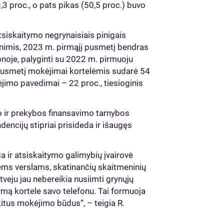
,3 proc., o pats pikas (50,5 proc.) buvo
.
atsiskaitymo negrynaisiais pinigais
imis, 2023 m. pirmąjį pusmetį bendras
onoje, palyginti su 2022 m. pirmuoju
pusmetį mokėjimai kortelėmis sudarė 54
jimo pavedimai – 22 proc., tiesioginis
mo ir prekybos finansavimo tarnybos
ncijų stipriai prisideda ir išaugęs
a ir atsiskaitymo galimybių įvairovė
ems verslams, skatinančių skaitmeninių
veju jau nebereikia nusiimti grynųjų
itymą kortele savo telefonu. Tai formuoja
 kitus mokėjimo būdus“, – teigia R.