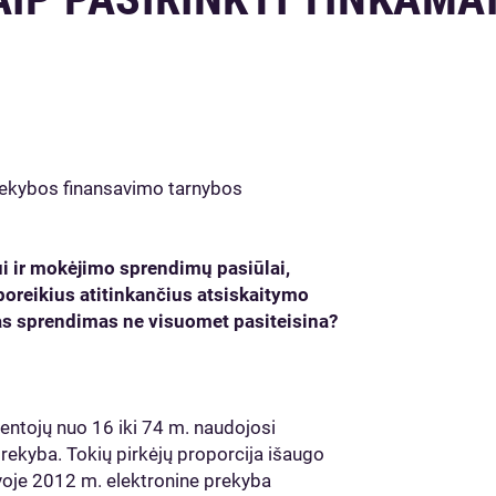
prekybos finansavimo tarnybos
ui ir mokėjimo sprendimų pasiūlai,
ų poreikius atitinkančius atsiskaitymo
sias sprendimas ne visuomet pasiteisina?
ntojų nuo 16 iki 74 m. naudojosi
 prekyba. Tokių pirkėjų proporcija išaugo
voje 2012 m. elektronine prekyba