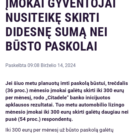
ĮMOKAI GYVENTOJAI
NUSITEIKĘ SKIRTI
DIDESNĘ SUMĄ NEI
BŪSTO PASKOLAI
Paskelbta
09:08 Birželio 14, 2024
Jei šiuo metu planuotų imti paskolą būstui, trečdalis
(36 proc.) mėnesio įmokai galėtų skirti iki 300 eurų
per mėnesį, rodo „Citadele“ banko inicijuotos
apklausos rezultatai. Tuo metu automobilio lizingo
mėnesio įmokai iki 300 eurų skirti galėtų daugiau nei
pusė (54 proc.) respondentų.
Iki 300 eurų per mėnesį už būsto paskolą galėtų