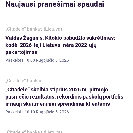
Naujausi pranešimai spaudai
„Citadele“ bankas (Lietuva)
Vaidas Žagūnis. Kitokio pobūdžio sukrėtimas:
kodėl 2026-ieji Lietuvai nėra 2022-ųjų
pakartojimas
Paskelbta
10:00 Rugpjūčio 6, 2026
„Citadele“ bankas
„Citadele“ skelbia stiprius 2026 m. pirmojo
pusmečio rezultatus: rekordinis paskolų portfelis
ir nauji skaitmeniniai sprendimai klientams
Paskelbta
10:10 Rugpjūčio 5, 2026
„Citadele“ bankas (Lietuva)