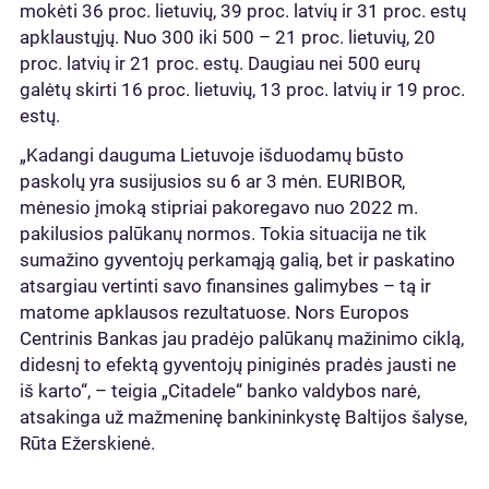
mokėti 36 proc. lietuvių, 39 proc. latvių ir 31 proc. estų
apklaustųjų. Nuo 300 iki 500 – 21 proc. lietuvių, 20
proc. latvių ir 21 proc. estų. Daugiau nei 500 eurų
galėtų skirti 16 proc. lietuvių, 13 proc. latvių ir 19 proc.
estų.
„Kadangi dauguma Lietuvoje išduodamų būsto
paskolų yra susijusios su 6 ar 3 mėn. EURIBOR,
mėnesio įmoką stipriai pakoregavo nuo 2022 m.
pakilusios palūkanų normos. Tokia situacija ne tik
sumažino gyventojų perkamąją galią, bet ir paskatino
atsargiau vertinti savo finansines galimybes – tą ir
matome apklausos rezultatuose. Nors Europos
Centrinis Bankas jau pradėjo palūkanų mažinimo ciklą,
didesnį to efektą gyventojų piniginės pradės jausti ne
iš karto“, – teigia „Citadele“ banko valdybos narė,
atsakinga už mažmeninę bankininkystę Baltijos šalyse,
Rūta Ežerskienė.