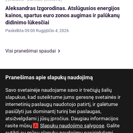
Aleksandras Izgorodinas. Atslūgusios energijos
kainos, spartus euro zonos augimas ir palūkanų
didinimo lūkesčiai
Paskelbta
09:00 Rugpjūčio 4, 2026
Visi pranešimai spaudai
Pranešimas apie slapukų naudojimą
Savo svetainėje naudojame savo ir trečiųjų šalių
Latviski
slapukus, kad suteiktume jums geresnę svetainės ir
internetinių paslaugų naudotojo patirtį, ir galėtume
Русский
pasiūlyti jus dominantį turinį bei paslaugas,
English
atsižvelgdami į jūsų įpročius. Daugiau informacijos
rasite mūsų
Slapukų naudojimo sąlygose
. Galite
Eesti
sutikti su mūsų slapukų naudojimu pasirinkdami