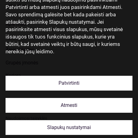
Lietuviškai
Patvirtinti arba atmesti juos pasirinkdami Atmesti.
Savo sprendimą galėsite bet kada pakeisti arba
atšaukti, pasirinkę Slapukų nustatymai. Jei
Apie mus
pasirinksite atmesti visus slapukus, mūsų svetainė
išsaugos tik tuos funkcinius slapukus, kurie yra
Ryšiai su investuotojais
būtini, kad svetainė veiktų ir būtų saugi, ir kuriems
Žiniasklaidai
nereikia jūsų leidimo.
Grupės įmonės
Karjera
Patvirtinti
Kontaktai
Atmesti
Slapukų naudojimas
Naudojimosi taisyklės
Slapukų nustatymai
© 2026 Citadele Group