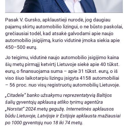
Pasak V. Gursko, apklaustieji nurodė, jog daugiau
pajamų skirtų automobilio lizingui, o ne būsto paskolai,
grečiausiai todėl, kad atsakė galvodami apie naujo
automobilio įsigijimą, kurio vidutinė įmoka siekia apie
450–500 eurų.
Jo teigimu, vidutinė naujo automobilio įsigijimo kaina
šių metų pirmąjį ketvirtį Lietuvoje siekė apie 40 tūkst.
eurų, o finansuojama suma – apie 31 tūkst. eurų, o iš
viso šiuo laikotarpiu lizingu įsigyta 4158 automobiliai
– 56 proc. nuo visų registruotų automobilių Lietuvoje.
„Citadele“ banko užsakymu reprezentatyvią Baltijos
šalių gyventojų apklausą atliko tyrimų agentūra
„Norstat“ 2024 metų gegužę. Internetinės apklausos
būdu Lietuvoje, Latvijoje ir Estijoje apklausta mažiausiai
po 1000 gyventojų nuo 18 iki 74 metų.