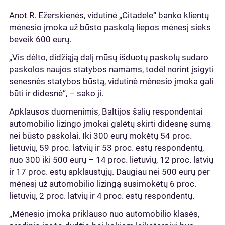
Anot R. Ežerskienės, vidutinė „Citadele“ banko klientų
mėnesio įmoka už būsto paskolą liepos mėnesį sieks
beveik 600 eurų.
„Vis dėlto, didžiąją dalį mūsų išduotų paskolų sudaro
paskolos naujos statybos namams, todėl norint įsigyti
senesnės statybos būstą, vidutinė mėnesio įmoka gali
būti ir didesnė“, – sako ji.
Apklausos duomenimis, Baltijos šalių respondentai
automobilio lizingo įmokai galėtų skirti didesnę sumą
nei būsto paskolai. Iki 300 eurų mokėtų 54 proc.
lietuvių, 59 proc. latvių ir 53 proc. estų respondentų,
nuo 300 iki 500 eurų – 14 proc. lietuvių, 12 proc. latvių
ir 17 proc. estų apklaustųjų. Daugiau nei 500 eurų per
mėnesį už automobilio lizingą susimokėtų 6 proc.
lietuvių, 2 proc. latvių ir 4 proc. estų respondentų.
„Mėnesio įmoka priklauso nuo automobilio klasės,