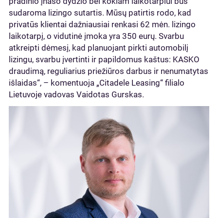
pradinio įnašo dydžio bei kokiam laikotarpiui bus
sudaroma lizingo sutartis. Mūsų patirtis rodo, kad
privatūs klientai dažniausiai renkasi 62 mėn. lizingo
laikotarpį, o vidutinė įmoka yra 350 eurų. Svarbu
atkreipti dėmesį, kad planuojant pirkti automobilį
lizingu, svarbu įvertinti ir papildomus kaštus: KASKO
draudimą, reguliarius priežiūros darbus ir nenumatytas
išlaidas“, – komentuoja „Citadele Leasing“ filialo
Lietuvoje vadovas Vaidotas Gurskas.