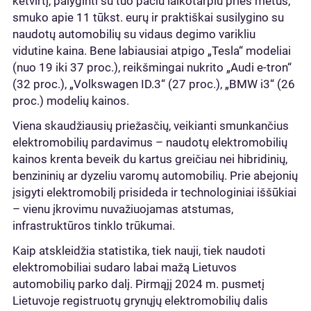
ketvirtį, palyginti su tuo pačiu laikotarpiu prieš metus,
smuko apie 11 tūkst. eurų ir praktiškai susilygino su
naudotų automobilių su vidaus degimo varikliu
vidutine kaina. Bene labiausiai atpigo „Tesla“ modeliai
(nuo 19 iki 37 proc.), reikšmingai nukrito „Audi e-tron“
(32 proc.), „Volkswagen ID.3“ (27 proc.), „BMW i3“ (26
proc.) modelių kainos.
Viena skaudžiausių priežasčių, veikianti smunkančius
elektromobilių pardavimus – naudotų elektromobilių
kainos krenta beveik du kartus greičiau nei hibridinių,
benzininių ar dyzeliu varomų automobilių. Prie abejonių
įsigyti elektromobilį prisideda ir technologiniai iššūkiai
– vienu įkrovimu nuvažiuojamas atstumas,
infrastruktūros tinklo trūkumai.
Kaip atskleidžia statistika, tiek nauji, tiek naudoti
elektromobiliai sudaro labai mažą Lietuvos
automobilių parko dalį. Pirmąjį 2024 m. pusmetį
Lietuvoje registruotų grynųjų elektromobilių dalis