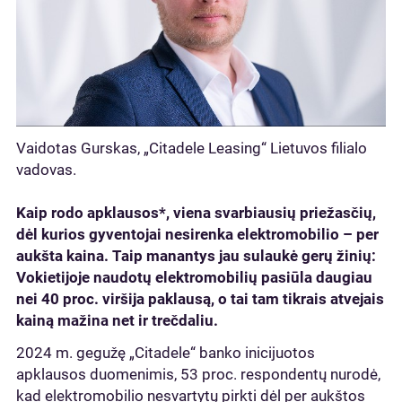
Vaidotas Gurskas, „Citadele Leasing“ Lietuvos filialo
vadovas.
Kaip rodo apklausos*, viena svarbiausių priežasčių,
dėl kurios gyventojai nesirenka elektromobilio – per
aukšta kaina. Taip manantys jau sulaukė gerų žinių:
Vokietijoje naudotų elektromobilių pasiūla daugiau
nei 40 proc. viršija paklausą, o tai tam tikrais atvejais
kainą mažina net ir trečdaliu.
2024 m. gegužę „Citadele“ banko inicijuotos
apklausos duomenimis, 53 proc. respondentų nurodė,
kad elektromobilio nesvartytų pirkti dėl per aukštos