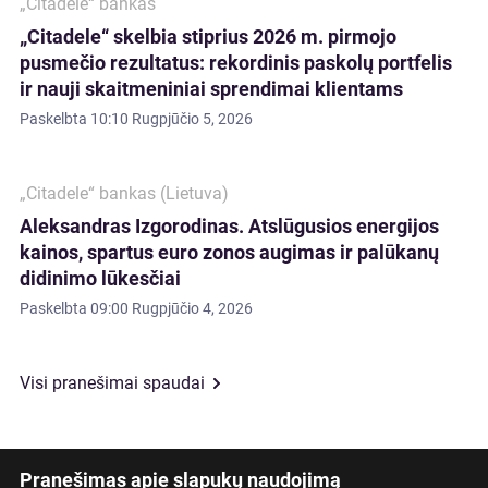
„Citadele“ bankas
„Citadele“ skelbia stiprius 2026 m. pirmojo
pusmečio rezultatus: rekordinis paskolų portfelis
ir nauji skaitmeniniai sprendimai klientams
Paskelbta
10:10 Rugpjūčio 5, 2026
„Citadele“ bankas (Lietuva)
Aleksandras Izgorodinas. Atslūgusios energijos
kainos, spartus euro zonos augimas ir palūkanų
didinimo lūkesčiai
Paskelbta
09:00 Rugpjūčio 4, 2026
Visi pranešimai spaudai
Pranešimas apie slapukų naudojimą