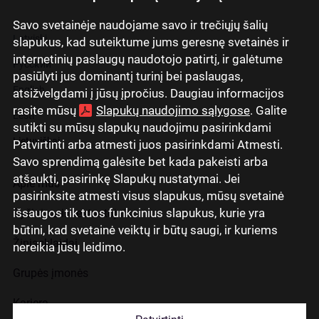
Savo svetainėje naudojame savo ir trečiųjų šalių
Latviski
slapukus, kad suteiktume jums geresnę svetainės ir
internetinių paslaugų naudotojo patirtį, ir galėtume
Русский
pasiūlyti jus dominantį turinį bei paslaugas,
English
atsižvelgdami į jūsų įpročius. Daugiau informacijos
rasite mūsų
Slapukų naudojimo sąlygose
. Galite
Eesti
sutikti su mūsų slapukų naudojimu pasirinkdami
Lietuviškai
Patvirtinti arba atmesti juos pasirinkdami Atmesti.
Savo sprendimą galėsite bet kada pakeisti arba
atšaukti, pasirinkę Slapukų nustatymai. Jei
Apie mus
pasirinksite atmesti visus slapukus, mūsų svetainė
išsaugos tik tuos funkcinius slapukus, kurie yra
Ryšiai su investuotojais
būtini, kad svetainė veiktų ir būtų saugi, ir kuriems
Žiniasklaidai
nereikia jūsų leidimo.
Grupės įmonės
Karjera