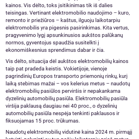
kainos. Vis dėlto, toks įsitikinimas tik iš dalies
teisingas. Vertinant elektromobilio naudojimo – kuro,
remonto ir priežiūros – kaštus, ilguoju laikotarpiu
elektromobilis yra pigesnis pasirinkimas. Kita vertus,
pragyvenimo lygį apsunkinusios aukštos palūkanų
normos, gyventojus spaudžia susitelkti į
ekonomiškesnius sprendimus dabar ir čia.
Vis dėlto, situacija dėl aukštos elektromobilių kainos
taip pat pradeda keistis. Vokietijoje, vienoje
pagrindinių Europos transporto priemonių rinkų, kurį
laiką stebimas mažai – vos kelerius metus – naudotų
elektromobilių pasiūlos perviršis ir nepakankama
dyzelinių automobilių pasiūla. Elektromobilių pasiūla
viršija paklausą daugiau nei 40 proc., o dyzelinių
automobilių pasiūla nespėja tenkinti paklausos ir
fiksuojamas 15 proc. trūkumas.
Naudotų elektromobilių vidutinė kaina 2024 m. pirmąjį