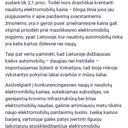
sudarė tik 2,1 proc. Todėl nors drastiškai krentanti
naudotų elektromobilių kaina – bloga žinia juos jau
įsigijusiems ir apie pardavimą svarstantiems
žmonėms, yra ir geroji pusė: prieinamesnė kaina gali
stipriai prisidėti prie masiškesnio elektromobilių
įsigijimo, ypač Lietuvoje, kur naudotų automobilių rinka
yra kelis kartus didesnė nei naujų.
Taip pat verta paminėti, kad Lietuvoje didžiausias
kiekis automobilių – daugiau nei trečdalis –
importuojamas būtent iš Vokietijos, tad šioje rinkoje
vykstantys pokyčiai labai svarbūs ir mūsų šaliai.
Asižvelgiant į konkurencingesnes naujų ir naudotų
elektromibilių kainas, suteikiamas subsidijas, vis
gerėjančią krovimo infrastruktūrą bei kitas
elektromobilių naudas, galime artimiausiu metu tikėtis
naujo elektromobilių pardavimų šuolio. Įveikę kainos
barjerą, vartotojai galės patys įvertinti ilguoju
laikotarpiu atsiskleidžiančius elektromobilių