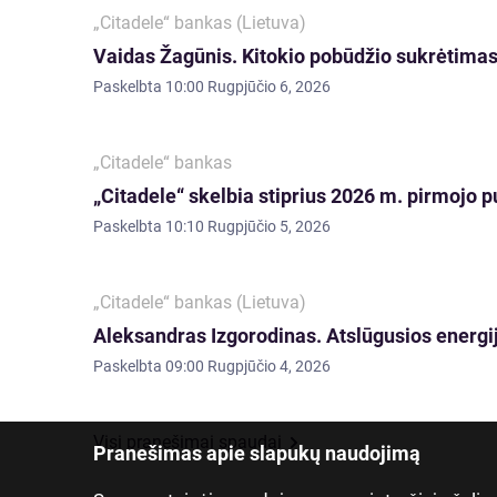
„Citadele“ bankas (Lietuva)
Vaidas Žagūnis. Kitokio pobūdžio sukrėtimas:
Paskelbta
10:00 Rugpjūčio 6, 2026
„Citadele“ bankas
„Citadele“ skelbia stiprius 2026 m. pirmojo p
Paskelbta
10:10 Rugpjūčio 5, 2026
„Citadele“ bankas (Lietuva)
Aleksandras Izgorodinas. Atslūgusios energij
Paskelbta
09:00 Rugpjūčio 4, 2026
Visi pranešimai spaudai
Pranešimas apie slapukų naudojimą