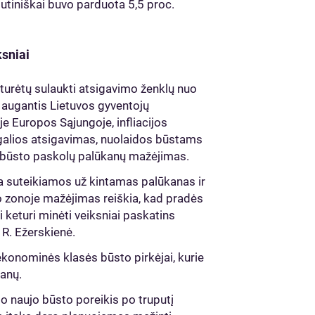
utiniškai buvo parduota 5,5 proc.
ksniai
 turėtų sulaukti atsigavimo ženklų nuo
– augantis Lietuvos gyventojų
je Europos Sąjungoje, infliacijos
galios atsigavimas, nuolaidos būstams
ių būsto paskolų palūkanų mažėjimas.
ra suteikiamos už kintamas palūkanas ir
ro zonoje mažėjimas reiškia, kad pradės
 keturi minėti veiksniai paskatins
 R. Ežerskienė.
 ekonominės klasės būsto pirkėjai, kurie
kanų.
 naujo būsto poreikis po truputį