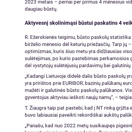
2023 metais – pernai per pirmus 4 mėnesius vid
daugiau būstų.
Aktyvesnį skolinimąsi būstui paskatins 4 vei
R. Ežerskienės teigimu, būsto paskolų statistika
birželio mėnesio dėl keturių priežasčių. Tarp jų 
optimizmas, kuris šiuo metu yra didžiausias viso
sulėtėjimas, po kurio pastebimas perkamosios 
dėl vystytojų sulėtėjusių pardavimų bei galutin
„Kadangi Lietuvoje didelė dalis būsto paskolų y
yra pririštos prie EURIBOR, bazinių palūkanų eu
mažėti ir galutinės būsto paskolų palūkanos. Visi
gyventojus aktyviau ieškoti naujų namų“, – teigia
T. Žiaugra taip pat pastebi, kad į NT rinką grįžta
buvo labiausiai paveikti rekordiškai aukštų palū
„Panašu, kad nuo 2022 metų susikaupęs pigesnio