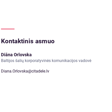
Kontaktinis asmuo
Diāna Orlovska
Baltijos šalių korporatyvinės komunikacijos vadovė
Diana.Orlovska@citadele.lv