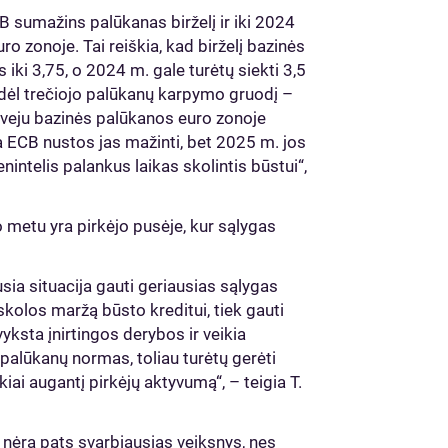
 sumažins palūkanas birželį ir iki 2024
o zonoje. Tai reiškia, kad birželį bazinės
iki 3,75, o 2024 m. gale turėtų siekti 3,5
r dėl trečiojo palūkanų karpymo gruodį –
tveju bazinės palūkanos euro zonoje
a ECB nustos jas mažinti, bet 2025 m. jos
enintelis palankus laikas skolintis būstui“,
 metu yra pirkėjo pusėje, kur sąlygas
sia situacija gauti geriausias sąlygas
skolos maržą būsto kreditui, tiek gauti
yksta įnirtingos derybos ir veikia
palūkanų normas, toliau turėtų gerėti
iai augantį pirkėjų aktyvumą“, – teigia T.
 nėra pats svarbiausias veiksnys, nes