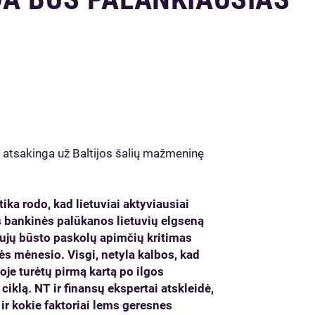
, atsakinga už Baltijos šalių mažmeninę
ika rodo, kad lietuviai aktyviausiai
s bankinės palūkanos lietuvių elgseną
ujų būsto paskolų apimčių kritimas
s mėnesio. Visgi, netyla kalbos, kad
oje turėtų pirmą kartą po ilgos
iklą. NT ir finansų ekspertai atskleidė,
 ir kokie faktoriai lems geresnes