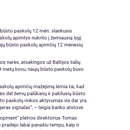
būsto paskolų 12 mėn. slankusis
skolų apimtys nukrito į žemiausią lygį
ujų būsto paskolų apimčių 12 mėnesių
s narės, atsakingos už Baltijos šalių
19 metų kovu, naujų būsto paskolų buvo
 paskolų apimčių mažėjimą lemia tai, kad
ės dėl žemų palūkanų ir pakilusių būsto
sto paskolų rinkos aktyvumas vis dar yra
geras signalas“, – teigia banko atstovė.
lopment“ plėtros direktorius Tomas
 pradėjo labai panašiu tempu, kaip ir