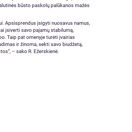
alutinės būsto paskolų palūkanos mažės
stui. Apsisprendus įsigyti nuosavus namus,
ai įsiverti savo pajamų stabilumą,
bo. Taip pat omenyje turėti įvairias
dimas ir žinoma, sekti savo biudžetą,
tos“, – sako R. Ežerskienė.