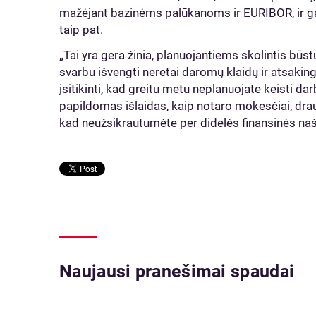
mažėjant bazinėms palūkanoms ir EURIBOR, ir g
taip pat.
„Tai yra gera žinia, planuojantiems skolintis bū
svarbu išvengti neretai daromų klaidų ir atsaking
įsitikinti, kad greitu metu neplanuojate keisti dar
papildomas išlaidas, kaip notaro mokesčiai, drau
kad neužsikrautumėte per didelės finansinės naš
Naujausi pranešimai spaudai