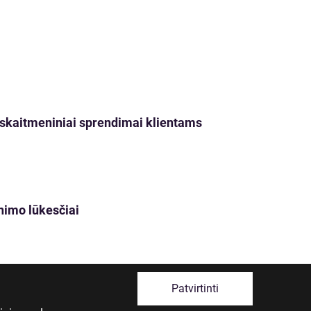
ji skaitmeniniai sprendimai klientams
nimo lūkesčiai
Patvirtinti