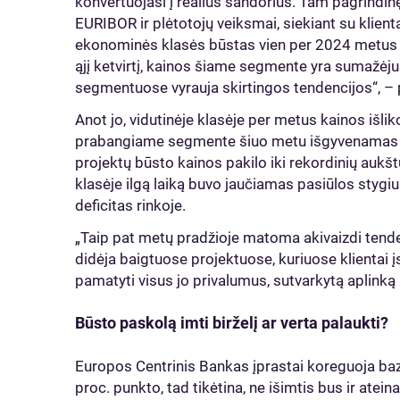
konvertuojasi į realius sandorius. Tam pagrindi
EURIBOR ir plėtotojų veiksmai, siekiant su klien
ekonominės klasės būstas vien per 2024 metus 
ąjį ketvirtį, kainos šiame segmente yra sumažėju
segmentuose vyrauja skirtingos tendencijos“, – 
Anot jo, vidutinėje klasėje per metus kainos išlik
prabangiame segmente šiuo metu išgyvenamas at
projektų būsto kainos pakilo iki rekordinių aukšt
klasėje ilgą laiką buvo jaučiamas pasiūlos stygiu
deficitas rinkoje.
„Taip pat metų pradžioje matoma akivaizdi tende
didėja baigtuose projektuose, kuriuose klientai į
pamatyti visus jo privalumus, sutvarkytą aplinką
Būsto paskolą imti birželį ar verta palaukti?
Europos Centrinis Bankas įprastai koreguoja baz
proc. punkto, tad tikėtina, ne išimtis bus ir ateina