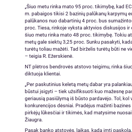
„Šiuo metu rinka mato 95 proc. tikimybę, kad ECB
m. pabaigos tikisi 2 bazinių palūkanų karpymų eur
palūkanos nuo dabartinių 4 proc. bus sumažintos 
proc. Tiesa, rinkoje vyksta aktyvios diskusijos i
šiuo metu rinka mato 48 proc. tikimybę. Tokiu a
metų gale siektų 3,25 proc. Sunku pasakyti, kad
turėtų toliau mažėti. Tad birželis turėtų būti ne vi
– teigia R. Ežerskienė.
NT plėtros bendrovės atstovo teigimu, rinka šiuo
diktuoja klientai.
„Per paskutinius keletą metų dabar yra palankiau
būstui įsigyti – tiek užsifiksuoti kuo mažesnę pa
geriausią pasiūlymą iš būsto pardavėjo. Tol, kol v
konkurencijos dėsniai. Pradėjus mažinti bazines 
pirkėjų lūkesčiai ir tikimės, kad matysime nuosaik
Žiaugra.
Pasak banko atstovės, laikas, kada imti paskolą,