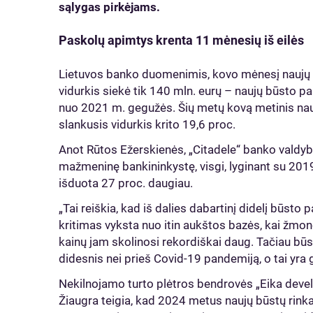
sąlygas pirkėjams.
Paskolų apimtys krenta 11 mėnesių iš eilės
Lietuvos banko duomenimis, kovo mėnesį naujų 
vidurkis siekė tik 140 mln. eurų – naujų būsto pa
nuo 2021 m. gegužės. Šių metų kovą metinis na
slankusis vidurkis krito 19,6 proc.
Anot Rūtos Ežerskienės, „Citadele“ banko valdybo
mažmeninę bankininkystę, visgi, lyginant su 20
išduota 27 proc. daugiau.
„Tai reiškia, kad iš dalies dabartinį didelį būsto
kritimas vyksta nuo itin aukštos bazės, kai žmon
kainų jam skolinosi rekordiškai daug. Tačiau bū
didesnis nei prieš Covid-19 pandemiją, o tai yra 
Nekilnojamo turto plėtros bendrovės „Eika deve
Žiaugra teigia, kad 2024 metus naujų būstų rinka