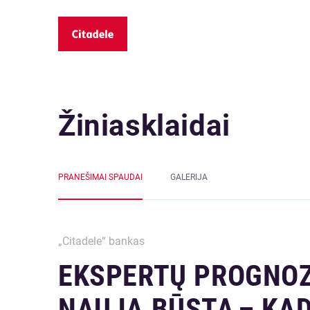
Žiniasklaidai
PRANEŠIMAI SPAUDAI
GALERIJA
„Citadele“ bankas
EKSPERTŲ PROGNOZ
NAUJĄ BŪSTĄ – KA