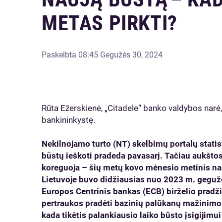
METAS PIRKTI?
Paskelbta
08:45 Gegužės 30, 2024
Rūta Ežerskienė, „Citadele“ banko valdybos narė
bankininkystę.
Nekilnojamo turto (NT) skelbimų portalų statist
būstų ieškoti pradeda pavasarį. Tačiau aukšto
koreguoja – šių metų kovo mėnesio metinis na
Lietuvoje buvo didžiausias nuo 2023 m. gegužė
Europos Centrinis bankas (ECB) birželio pradži
pertraukos pradėti bazinių palūkanų mažinimo c
kada tikėtis palankiausio laiko būsto įsigijimui