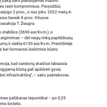
nę įtaką daro planuojamas mažinti
tais rasti kompromisus. Pavyzdžiui,
atpigo 2 proc., o nuo piko 2022 metų 4-
sios beveik 8 proc. Kituose
pasakoja T. Žiaugra.
o stabilios (3690 eur/kv.m.), o
gimimas – dėl naujų rinką papildžiusių
umų ir siekia 6130 eur/kv.m. Prestižinėje
s bei formavosi išskirtinio būsto
ncija, kad sandorių skaičius labiausia
sigyjamą būstą gali apžiūrėti gyvai,
 bei infrastruktūrą“, – sako pašnekovas.
ines palūkanas laipsniškai – po 0,25
ntis birželis.