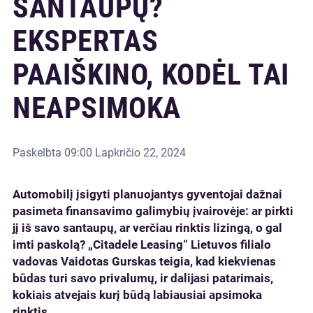
SANTAUPŲ?
EKSPERTAS
PAAIŠKINO, KODĖL TAI
NEAPSIMOKA
Paskelbta
09:00 Lapkričio 22, 2024
Automobilį įsigyti planuojantys gyventojai dažnai
pasimeta finansavimo galimybių įvairovėje: ar pirkti
jį iš savo santaupų, ar verčiau rinktis lizingą, o gal
imti paskolą? „Citadele Leasing“ Lietuvos filialo
vadovas Vaidotas Gurskas teigia, kad kiekvienas
būdas turi savo privalumų, ir dalijasi patarimais,
kokiais atvejais kurį būdą labiausiai apsimoka
rinktis.