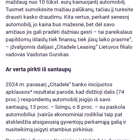
maždaug nuo 10 tūkst. eurų kainuojantį automobilį.
Tuomet sumokėsite mažiau palūkanų, tačiau jį turėsite
drausti kasko draudimu. Kita vertus, perkant senesnį
automobilį, jo kaina bus mažesnė, bet dėl savo
amžiaus jis gali pradėti dažniau gesti – tai pareikalaus
papildomų išlaidų tiek finansų, tiek jūsų laiko prasme“,
– įžvalgomis dalijasi „Citadele Leasing“ Lietuvos filialo
vadovas Vaidotas Gurskas.
Ar verta pirkti iš santaupų
2024 m. pavasarį „Citadele“ banko inicijuotos
apklausos* rezultatai parodė, kad didžioji dalis (74
proc.) respondentų automobilį įsigijo iš savo
santaupų, 13 proc. – lizingu, o 8 proc. – su paskola
automobiliui. Įvairūs ekonominiai rodikliai taip pat
atskleidžia atsigavusią gyventojų perkamąją galią ir
nusiteikimą įsigyti stambius pirkinius.