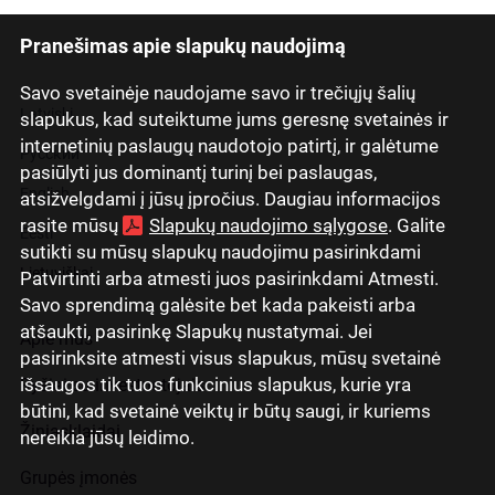
Pranešimas apie slapukų naudojimą
Savo svetainėje naudojame savo ir trečiųjų šalių
Latviski
slapukus, kad suteiktume jums geresnę svetainės ir
internetinių paslaugų naudotojo patirtį, ir galėtume
Русский
pasiūlyti jus dominantį turinį bei paslaugas,
English
atsižvelgdami į jūsų įpročius. Daugiau informacijos
rasite mūsų
Slapukų naudojimo sąlygose
. Galite
Eesti
sutikti su mūsų slapukų naudojimu pasirinkdami
Lietuviškai
Patvirtinti arba atmesti juos pasirinkdami Atmesti.
Savo sprendimą galėsite bet kada pakeisti arba
atšaukti, pasirinkę Slapukų nustatymai. Jei
Apie mus
pasirinksite atmesti visus slapukus, mūsų svetainė
išsaugos tik tuos funkcinius slapukus, kurie yra
Ryšiai su investuotojais
būtini, kad svetainė veiktų ir būtų saugi, ir kuriems
Žiniasklaidai
nereikia jūsų leidimo.
Grupės įmonės