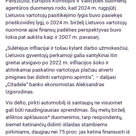
Pavyzdžiui, Europos Komisijos ir Valstybės duomenų
agentūros duomenys rodo, kad 2024 m. rugpjūtį
Lietuvos vartotojų pasitikėjimo lygis buvo pasiekęs
prieškovidinį lygį, o 2024 m. birželį Lietuvos vartotojų
nuomonė apie finansų padėties perspektyvas buvo
tokia pat aukšta kaip ir 2007 m. pavasarį.
„Sulėtėjus infliacijai ir toliau kylant darbo užmokesčiui,
Lietuvos gyventojų perkamoji galia santykinai itin
greitai atsigavo po 2022 m. infliacijos šoko ir
atitinkamai paskatino vartotojus plačiau atverti
pinigines bei didinti vartojimo apimtis“, – dalijasi
„Citadele“ banko ekonomistas Aleksandras
Izgorodinas.
Vis dėlto, pirkti automobilį iš santaupų ne visuomet
gali būti naudingiausias sprendimas. Šių metų birželį
atliktos apklausos* duomenimis, tarp respondentų,
šiemet ketinančių didinti išlaidas stambiems
pirkiniams, daugiau nei 75 proc. jas ketina finansuoti iš