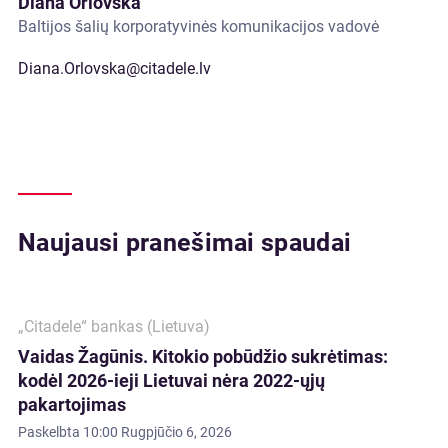
Diāna Orlovska
Baltijos šalių korporatyvinės komunikacijos vadovė
Diana.Orlovska@citadele.lv
Naujausi pranešimai spaudai
„Citadele“ bankas (Lietuva)
Vaidas Žagūnis. Kitokio pobūdžio sukrėtimas:
kodėl 2026-ieji Lietuvai nėra 2022-ųjų
pakartojimas
Paskelbta
10:00 Rugpjūčio 6, 2026