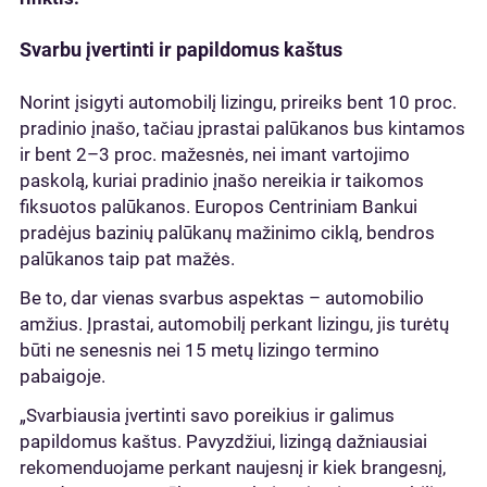
Svarbu įvertinti ir papildomus kaštus
Norint įsigyti automobilį lizingu, prireiks bent 10 proc.
pradinio įnašo, tačiau įprastai palūkanos bus kintamos
ir bent 2–3 proc. mažesnės, nei imant vartojimo
paskolą, kuriai pradinio įnašo nereikia ir taikomos
fiksuotos palūkanos. Europos Centriniam Bankui
pradėjus bazinių palūkanų mažinimo ciklą, bendros
palūkanos taip pat mažės.
Be to, dar vienas svarbus aspektas – automobilio
amžius. Įprastai, automobilį perkant lizingu, jis turėtų
būti ne senesnis nei 15 metų lizingo termino
pabaigoje.
„Svarbiausia įvertinti savo poreikius ir galimus
papildomus kaštus. Pavyzdžiui, lizingą dažniausiai
rekomenduojame perkant naujesnį ir kiek brangesnį,