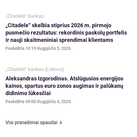
„Citadele“ bankas
„Citadele“ skelbia stiprius 2026 m. pirmojo
pusmečio rezultatus: rekordinis paskolų portfelis
ir nauji skaitmeniniai sprendimai klientams
Paskelbta
10:10 Rugpjūčio 5, 2026
„Citadele“ bankas (Lietuva)
Aleksandras Izgorodinas. Atslūgusios energijos
kainos, spartus euro zonos augimas ir palūkanų
didinimo lūkesčiai
Paskelbta
09:00 Rugpjūčio 4, 2026
Visi pranešimai spaudai