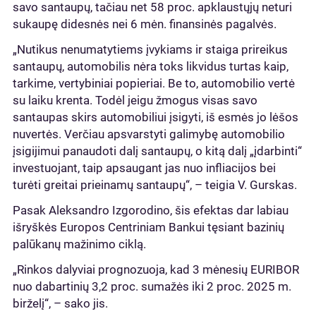
savo santaupų, tačiau net 58 proc. apklaustųjų neturi
sukaupę didesnės nei 6 mėn. finansinės pagalvės.
„Nutikus nenumatytiems įvykiams ir staiga prireikus
santaupų, automobilis nėra toks likvidus turtas kaip,
tarkime, vertybiniai popieriai. Be to, automobilio vertė
su laiku krenta. Todėl jeigu žmogus visas savo
santaupas skirs automobiliui įsigyti, iš esmės jo lėšos
nuvertės. Verčiau apsvarstyti galimybę automobilio
įsigijimui panaudoti dalį santaupų, o kitą dalį „įdarbinti“
investuojant, taip apsaugant jas nuo infliacijos bei
turėti greitai prieinamų santaupų“, – teigia V. Gurskas.
Pasak Aleksandro Izgorodino, šis efektas dar labiau
išryškės Europos Centriniam Bankui tęsiant bazinių
palūkanų mažinimo ciklą.
„Rinkos dalyviai prognozuoja, kad 3 mėnesių EURIBOR
nuo dabartinių 3,2 proc. sumažės iki 2 proc. 2025 m.
birželį“, – sako jis.