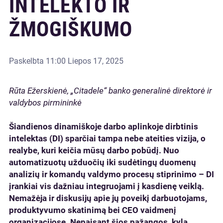
INTELEKTO IR
ŽMOGIŠKUMO
Paskelbta
11:00 Liepos 17, 2025
Rūta Ežerskienė, „Citadele“ banko generalinė direktorė ir
valdybos pirmininkė
Šiandienos dinamiškoje darbo aplinkoje dirbtinis
intelektas (DI) sparčiai tampa nebe ateities vizija, o
realybe, kuri keičia mūsų darbo pobūdį. Nuo
automatizuotų užduočių iki sudėtingų duomenų
analizių ir komandų valdymo procesų stiprinimo – DI
įrankiai vis dažniau integruojami į kasdienę veiklą.
Nemažėja ir diskusijų apie jų poveikį darbuotojams,
produktyvumo skatinimą bei CEO vaidmenį
organizacijose. Nepaisant šios pažangos, kyla