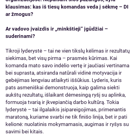
klausimas: kas iš tiesų komandas veda į sėkmę – DI
ar žmogus?
Ar vadovo įvaizdis ir „minkštieji“ įgūdžiai –
suderinami?
Tikroji lyderystė – tai ne vien tikslų kėlimas ir rezultatų
siekimas, bet visų pirma – prasmės kūrimas. Kai
komanda mato savo indėlio vertę ir jaučiasi vertinama
bei suprasta, atsiranda natūrali vidinė motyvacija ir
gebėjimas lengviau atlaikyti iššūkius. Lyderis, kuris
pats asmeniškai demonstruoja, kaip galima siekti
aukštų rezultatų, išlaikant dėmesingą ryšį su aplinka,
formuoja tvarią ir įkvepiančią darbo kultūrą. Tokia
lyderystė – tai ilgalaikis įsipareigojimas, primenantis
maratoną, kuriame svarbi ne tik finišo linija, bet ir pati
kelionė: nuolatinis mokymamasis, augimas ir ryšys su
savimi bei kitais.