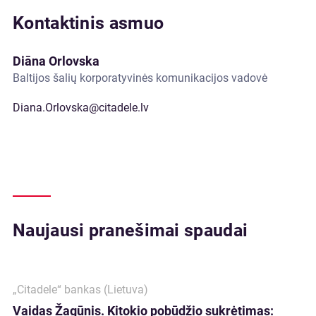
Kontaktinis asmuo
Diāna Orlovska
Baltijos šalių korporatyvinės komunikacijos vadovė
Diana.Orlovska@citadele.lv
Naujausi pranešimai spaudai
„Citadele“ bankas (Lietuva)
Vaidas Žagūnis. Kitokio pobūdžio sukrėtimas: