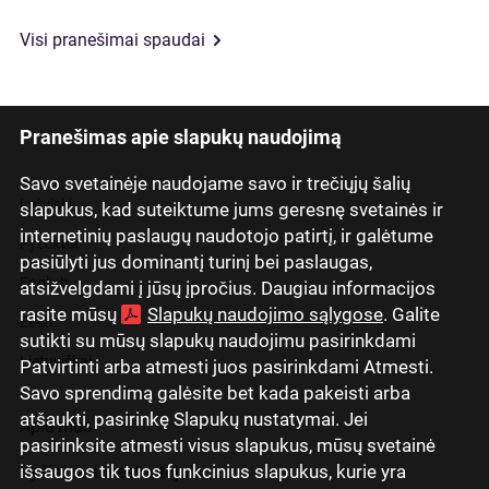
Visi pranešimai spaudai
Pranešimas apie slapukų naudojimą
Savo svetainėje naudojame savo ir trečiųjų šalių
Latviski
slapukus, kad suteiktume jums geresnę svetainės ir
internetinių paslaugų naudotojo patirtį, ir galėtume
Русский
pasiūlyti jus dominantį turinį bei paslaugas,
English
atsižvelgdami į jūsų įpročius. Daugiau informacijos
rasite mūsų
Slapukų naudojimo sąlygose
. Galite
Eesti
sutikti su mūsų slapukų naudojimu pasirinkdami
Lietuviškai
Patvirtinti arba atmesti juos pasirinkdami Atmesti.
Savo sprendimą galėsite bet kada pakeisti arba
atšaukti, pasirinkę Slapukų nustatymai. Jei
Apie mus
pasirinksite atmesti visus slapukus, mūsų svetainė
išsaugos tik tuos funkcinius slapukus, kurie yra
Ryšiai su investuotojais