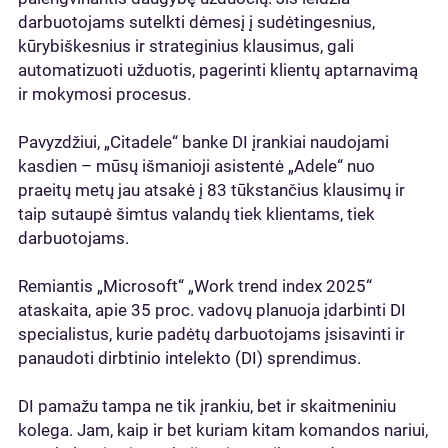
darbuotojams sutelkti dėmesį į sudėtingesnius,
kūrybiškesnius ir strateginius klausimus, gali
automatizuoti užduotis, pagerinti klientų aptarnavimą
ir mokymosi procesus.
Pavyzdžiui, „Citadele“ banke DI įrankiai naudojami
kasdien – mūsų išmanioji asistentė „Adele“ nuo
praeitų metų jau atsakė į 83 tūkstančius klausimų ir
taip sutaupė šimtus valandų tiek klientams, tiek
darbuotojams.
Remiantis „Microsoft“ „Work trend index 2025“
ataskaita, apie 35 proc. vadovų planuoja įdarbinti DI
specialistus, kurie padėtų darbuotojams įsisavinti ir
panaudoti dirbtinio intelekto (DI) sprendimus.
DI pamažu tampa ne tik įrankiu, bet ir skaitmeniniu
kolega. Jam, kaip ir bet kuriam kitam komandos nariui,