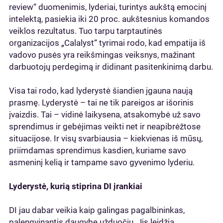
review“ duomenimis, lyderiai, turintys aukštą emocinį
intelektą, pasiekia iki 20 proc. aukštesnius komandos
veiklos rezultatus. Tuo tarpu tarptautinės
organizacijos „Calalyst“ tyrimai rodo, kad empatija iš
vadovo pusės yra reikšmingas veiksnys, mažinant
darbuotojų perdegimą ir didinant pasitenkinimą darbu.
Visa tai rodo, kad lyderystė šiandien įgauna naują
prasmę. Lyderystė – tai ne tik pareigos ar išorinis
įvaizdis. Tai – vidinė laikysena, atsakomybė už savo
sprendimus ir gebėjimas veikti net ir neapibrėžtose
situacijose. Ir visų svarbiausia – kiekvienas iš mūsų,
priimdamas sprendimus kasdien, kuriame savo
asmeninį kelią ir tampame savo gyvenimo lyderiu.
Lyderystė, kurią stiprina DI įrankiai
DI jau dabar veikia kaip galingas pagalbininkas,
palengvinantis daugybę užduočių. Jis leidžia