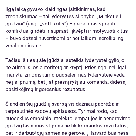
Ilgą laiką gyvavo klaidingas įsitikinimas, kad
žmoniškumas – tai lyderystės silpnybė. „Minkštieji
įgūdžiai” (angl. „soft skills“) – gebėjimas spręsti
konfliktus, girdėti ir suprasti, įkvėpti ir motyvuoti kitus
– buvo dažnai nuvertinami ar net laikomi nereikalingi
verslo aplinkoje.
Tačiau iš tiesų šie įgūdžiai suteikia lyderystei gylio, o
ne atima iš jos autoritetą ar kryptį. Priešingai nei ilgai
manyta, žmogiškumo puoselėjimas lyderystėje veda
ne į silpnumą, bet į stipresnį ryšį su komanda, didesnį
pasitikėjimą ir geresnius rezultatus.
Šiandien šių įgūdžių svarbą vis dažniau pabrėžia ir
tarptautinės vadovų apklausos. Tyrimai rodo, kad
nuoseklus emocinio intelekto, empatijos ir bendravimo
įgūdžių lavinimas stiprina ne tik komandos rezultatus,
bet ir darbuotojų asmeninę gerovę. „Harvard business