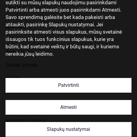
sutikti su mūsų slapukų naudojimu pasirinkdami
Lietuviškai
Patvirtinti arba atmesti juos pasirinkdami Atmesti.
Savo sprendimą galėsite bet kada pakeisti arba
atšaukti, pasirinkę Slapukų nustatymai. Jei
Apie mus
pasirinksite atmesti visus slapukus, mūsų svetainė
išsaugos tik tuos funkcinius slapukus, kurie yra
Ryšiai su investuotojais
būtini, kad svetainė veiktų ir būtų saugi, ir kuriems
Žiniasklaidai
nereikia jūsų leidimo.
Grupės įmonės
Karjera
Patvirtinti
Kontaktai
Atmesti
Slapukų naudojimas
Naudojimosi taisyklės
Slapukų nustatymai
© 2026 Citadele Group