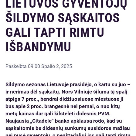
LIETUVOS GYVENTOJŲ
ŠILDYMO SĄSKAITOS
GALI TAPTI RIMTU
IŠBANDYMU
Paskelbta
09:00 Spalio 2, 2025
Šildymo sezonas Lietuvoje prasidėjo, o kartu su juo –
ir nerimas dėl sąskaitų. Nors Vilniuje šiluma šį spalį
atpigs 7 proc., bendrai didžiuosiuose miestuose ji
bus apie 2 proc. brangesnė nei pernai, o nuo kitų
metų kainas dar gali kilstelėti didesnis PVM.
Naujausia „Citadele“ banko apklausa rodo, kad su
sąskaitomis be didesnių sunkumų susidoros mažiau
nei pusė gyventojų, o penktadaliui jos gali tapti rimtu