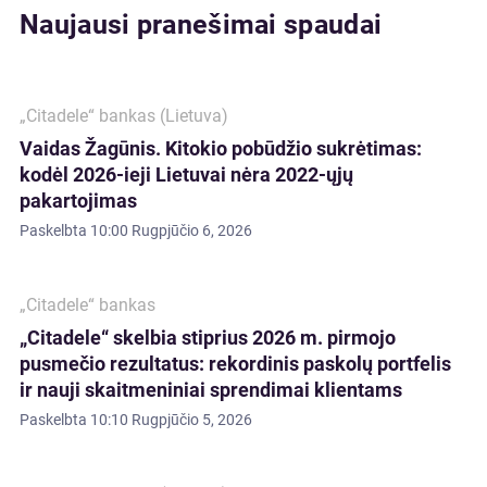
Naujausi pranešimai spaudai
„Citadele“ bankas (Lietuva)
Vaidas Žagūnis. Kitokio pobūdžio sukrėtimas:
kodėl 2026-ieji Lietuvai nėra 2022-ųjų
pakartojimas
Paskelbta
10:00 Rugpjūčio 6, 2026
„Citadele“ bankas
„Citadele“ skelbia stiprius 2026 m. pirmojo
pusmečio rezultatus: rekordinis paskolų portfelis
ir nauji skaitmeniniai sprendimai klientams
Paskelbta
10:10 Rugpjūčio 5, 2026