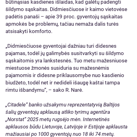
būtinąsias kasdienes išlaidas, kad galėtų padengti
šildymo sąskaitas. Didmiesčiuose ir kaimo vietovėse
padėtis panaši – apie 39 proc. gyventojų sąskaitas
apmokės be problemų, tačiau nemaža dalis turės
atsisakyti komforto.
„Didmiesčiuose gyventojai dažniau turi didesnes
pajamas, todėl jų galimybės susitvarkyti su šildymo
sąskaitomis yra lankstesnės. Tuo metu mažesniuose
miestuose žmonės susiduria su mažesnėmis
pajamomis ir didesne priklausomybe nuo kasdienio
biudžeto, todėl net ir nedideli išaugę kaštai tampa
rimtu išbandymu“, – sako R. Narė.
„Citadele“ banko užsakymu reprezentatyvią Baltijos
šalių gyventojų apklausą atliko tyrimų agentūra
„Norstat“ 2025 metų rugsėjo mėn. Internetinės
apklausos būdu Lietuvoje, Latvijoje ir Estijoje apklausta
mažiausiai po 1000 gyventojų nuo 18 iki 74 metų.