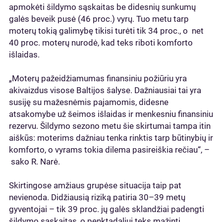
apmokėti šildymo sąskaitas be didesnių sunkumų
galės beveik pusė (46 proc.) vyrų. Tuo metu tarp
moterų tokią galimybę tikisi turėti tik 34 proc., o net
40 proc. moterų nurodė, kad teks riboti komforto
išlaidas.
„Moterų pažeidžiamumas finansiniu požiūriu yra
akivaizdus visose Baltijos šalyse. Dažniausiai tai yra
susiję su mažesnėmis pajamomis, didesne
atsakomybe už šeimos išlaidas ir menkesniu finansiniu
rezervu. Šildymo sezono metu šie skirtumai tampa itin
aiškūs: moterims dažniau tenka rinktis tarp būtinybių ir
komforto, o vyrams tokia dilema pasireiškia rečiau“, –
sako R. Narė.
Skirtingose amžiaus grupėse situacija taip pat
nevienoda. Didžiausią riziką patiria 30–39 metų
gyventojai – tik 39 proc. jų galės sklandžiai padengti
šildymo sąskaitas, o penktadaliui teks mažinti