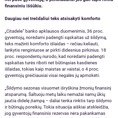
finansiniu iššūkiu.
Daugiau nei trečdaliui teks atsisakyti komforto
„Citadele“ banko apklausos duomenimis, 36 proc.
gyventojų, norėdami padengti sąskaitas už šildymą,
teks mažinti komforto išlaidas – rečiau keliauti,
lankytis renginiuose ar pirkti didesnius pirkinius. 18
proc. respondentų nurodo, kad norėdami padengti
sąskaitas turės riboti net būtinąsias kasdienes
išlaidas, tokias kaip maistas ar vaistai, o 4 proc.
gyventojų greičiausiai visai negalės jų apmokėti.
„Šildymo sezonas visuomet išryškina žmonių finansinį
atsparumą. Šaltuoju metų laiku nemažai namų ūkių
jaučia didelę įtampą – daliai tenka rinktis tarp šildymo
ir būtinųjų poreikių. Tokia situacija aiškiai atskleidžia,
jog gyventojų finansinis rezervas nėra pakankamas