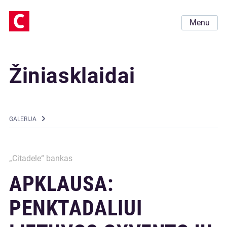
Menu
Žiniasklaidai
GALERIJA
„Citadele“ bankas
APKLAUSA:
PENKTADALIUI