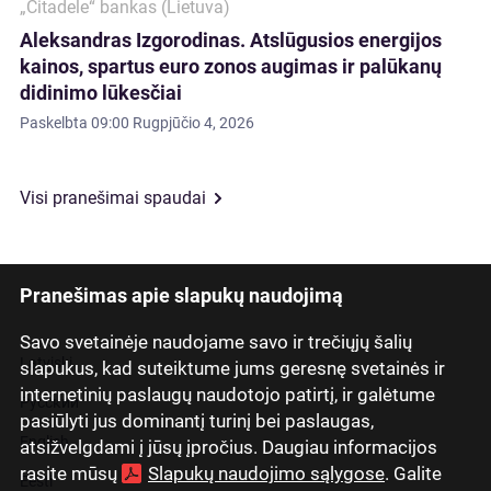
„Citadele“ bankas (Lietuva)
Aleksandras Izgorodinas. Atslūgusios energijos
kainos, spartus euro zonos augimas ir palūkanų
didinimo lūkesčiai
Paskelbta
09:00 Rugpjūčio 4, 2026
Visi pranešimai spaudai
Pranešimas apie slapukų naudojimą
Savo svetainėje naudojame savo ir trečiųjų šalių
Latviski
slapukus, kad suteiktume jums geresnę svetainės ir
internetinių paslaugų naudotojo patirtį, ir galėtume
Русский
pasiūlyti jus dominantį turinį bei paslaugas,
English
atsižvelgdami į jūsų įpročius. Daugiau informacijos
rasite mūsų
Slapukų naudojimo sąlygose
. Galite
Eesti