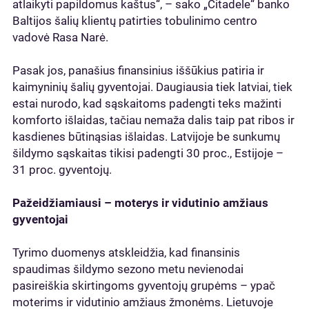
atlaikyti papildomus kaštus“, – sako „Citadele“ banko
Baltijos šalių klientų patirties tobulinimo centro
vadovė Rasa Narė.
Pasak jos, panašius finansinius iššūkius patiria ir
kaimyninių šalių gyventojai. Daugiausia tiek latviai, tiek
estai nurodo, kad sąskaitoms padengti teks mažinti
komforto išlaidas, tačiau nemaža dalis taip pat ribos ir
kasdienes būtinąsias išlaidas. Latvijoje be sunkumų
šildymo sąskaitas tikisi padengti 30 proc., Estijoje –
31 proc. gyventojų.
Pažeidžiamiausi – moterys ir vidutinio amžiaus
gyventojai
Tyrimo duomenys atskleidžia, kad finansinis
spaudimas šildymo sezono metu nevienodai
pasireiškia skirtingoms gyventojų grupėms – ypač
moterims ir vidutinio amžiaus žmonėms. Lietuvoje