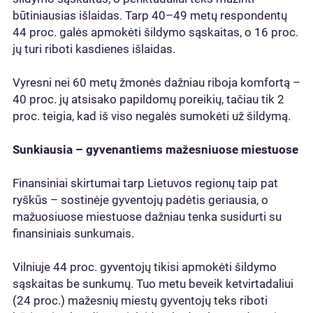
būtiniausias išlaidas. Tarp 40–49 metų respondentų
44 proc. galės apmokėti šildymo sąskaitas, o 16 proc.
jų turi riboti kasdienes išlaidas.
Vyresni nei 60 metų žmonės dažniau riboja komfortą –
40 proc. jų atsisako papildomų poreikių, tačiau tik 2
proc. teigia, kad iš viso negalės sumokėti už šildymą.
Sunkiausia – gyvenantiems mažesniuose miestuose
Finansiniai skirtumai tarp Lietuvos regionų taip pat
ryškūs – sostinėje gyventojų padėtis geriausia, o
mažuosiuose miestuose dažniau tenka susidurti su
finansiniais sunkumais.
Vilniuje 44 proc. gyventojų tikisi apmokėti šildymo
sąskaitas be sunkumų. Tuo metu beveik ketvirtadaliui
(24 proc.) mažesnių miestų gyventojų teks riboti