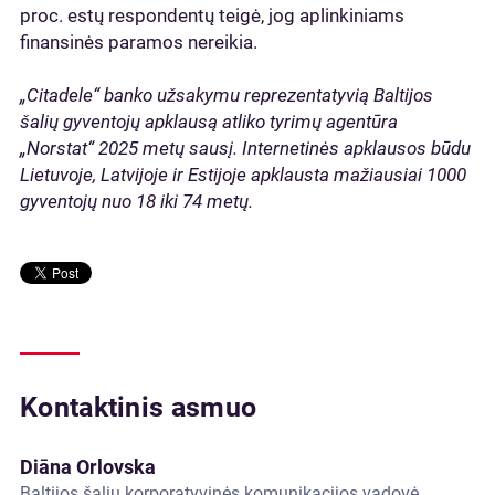
proc. estų respondentų teigė, jog aplinkiniams
finansinės paramos nereikia.
„Citadele“ banko užsakymu reprezentatyvią Baltijos
šalių gyventojų apklausą atliko tyrimų agentūra
„Norstat“ 2025 metų sausį. Internetinės apklausos būdu
Lietuvoje, Latvijoje ir Estijoje apklausta mažiausiai 1000
gyventojų nuo 18 iki 74 metų.
Kontaktinis asmuo
Diāna Orlovska
Baltijos šalių korporatyvinės komunikacijos vadovė