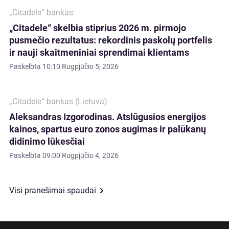
„Citadele“ bankas
„Citadele“ skelbia stiprius 2026 m. pirmojo
pusmečio rezultatus: rekordinis paskolų portfelis
ir nauji skaitmeniniai sprendimai klientams
Paskelbta
10:10 Rugpjūčio 5, 2026
„Citadele“ bankas (Lietuva)
Aleksandras Izgorodinas. Atslūgusios energijos
kainos, spartus euro zonos augimas ir palūkanų
didinimo lūkesčiai
Paskelbta
09:00 Rugpjūčio 4, 2026
Visi pranešimai spaudai