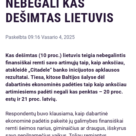
NEBEGALI KAS
DEŠIMTAS LIETUVIS
Paskelbta
09:16 Vasario 4, 2025
Kas dešimtas (10 proc.) lietuvis teigia nebegalintis
finansiškai remti savo artimųjų taip, kaip anksčiau,
atskleidė „Citadele“ banko inicijuotos apklausos
rezultatai. Tiesa, kitose Baltijos šalyse dėl
dabartinės ekonominės padėties taip kaip anksčiau
artimiesiems padėti negali kas penktas – 20 proc.
estų ir 21 proc. latvių.
Respondentų buvo klausiama, kaip dabartinė
ekonominė padėtis pakeitė jų galimybes finansiškai
remti šeimos narius, giminaičius ar draugus, išskyrus
savo nepilnamečius vaikus. Toliau remiantys