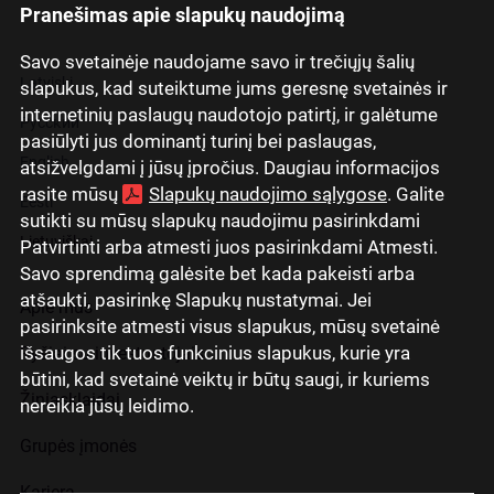
Pranešimas apie slapukų naudojimą
Savo svetainėje naudojame savo ir trečiųjų šalių
Latviski
slapukus, kad suteiktume jums geresnę svetainės ir
internetinių paslaugų naudotojo patirtį, ir galėtume
Русский
pasiūlyti jus dominantį turinį bei paslaugas,
English
atsižvelgdami į jūsų įpročius. Daugiau informacijos
rasite mūsų
Slapukų naudojimo sąlygose
. Galite
Eesti
sutikti su mūsų slapukų naudojimu pasirinkdami
Lietuviškai
Patvirtinti arba atmesti juos pasirinkdami Atmesti.
Savo sprendimą galėsite bet kada pakeisti arba
atšaukti, pasirinkę Slapukų nustatymai. Jei
Apie mus
pasirinksite atmesti visus slapukus, mūsų svetainė
išsaugos tik tuos funkcinius slapukus, kurie yra
Ryšiai su investuotojais
būtini, kad svetainė veiktų ir būtų saugi, ir kuriems
Žiniasklaidai
nereikia jūsų leidimo.
Grupės įmonės
Karjera