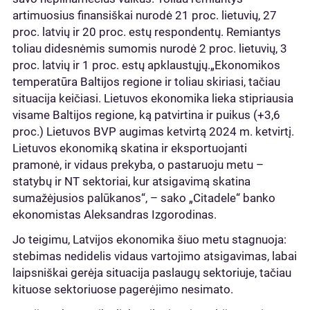
artimuosius finansiškai nurodė 21 proc. lietuvių, 27
proc. latvių ir 20 proc. estų respondentų. Remiantys
toliau didesnėmis sumomis nurodė 2 proc. lietuvių, 3
proc. latvių ir 1 proc. estų apklaustųjų.„Ekonomikos
temperatūra Baltijos regione ir toliau skiriasi, tačiau
situacija keičiasi. Lietuvos ekonomika lieka stipriausia
visame Baltijos regione, ką patvirtina ir puikus (+3,6
proc.) Lietuvos BVP augimas ketvirtą 2024 m. ketvirtį.
Lietuvos ekonomiką skatina ir eksportuojanti
pramonė, ir vidaus prekyba, o pastaruoju metu –
statybų ir NT sektoriai, kur atsigavimą skatina
sumažėjusios palūkanos“, – sako „Citadele“ banko
ekonomistas Aleksandras Izgorodinas.
Jo teigimu, Latvijos ekonomika šiuo metu stagnuoja:
stebimas nedidelis vidaus vartojimo atsigavimas, labai
laipsniškai gerėja situacija paslaugų sektoriuje, tačiau
kituose sektoriuose pagerėjimo nesimato.