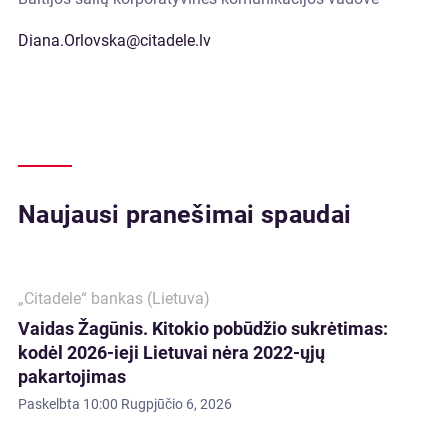
Diana.Orlovska@citadele.lv
Naujausi pranešimai spaudai
„Citadele“ bankas (Lietuva)
Vaidas Žagūnis. Kitokio pobūdžio sukrėtimas:
kodėl 2026-ieji Lietuvai nėra 2022-ųjų
pakartojimas
Paskelbta
10:00 Rugpjūčio 6, 2026