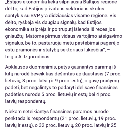
„Estijos ekonomika lieka silpniausia Baltijos regione
dėl to, kad Estijos privataus sektoriaus skolos
santykis su BVP yra didžiausias visame regione. Vis
dėlto, ryškėja vis daugiau signalų, kad Estijos
ekonomika stiprėja ir po truputį išlenda iš recesijos
gniaužtų. Matome pirmus vidaus vartojimo atsigavimo
signalus, be to, pastaruoju metu pastebimai pagerėjo
estų pramonės ir statybų sektoriaus lūkesčiai“, –
teigia A. Izgorodinas.
Apklausos duomenimis, patys gaunantys paramą iš
kitų nurodė beveik kas dešimtas apklaustasis (7 proc.
lietuvių, 8 proc. latvių ir 9 proc. estų), o gavę prašymų
padėti, bet negalintys to padaryti dėl savo finansinės
padėties nurodė 5 proc. lietuvių ir estų bei 4 proc.
latvių respondentų.
Niekam neteikiantys finansinės paramos nurodė
penktadalis respondentų (21 proc. lietuvių, 19 proc.
latvių ir estų), o 32 proc. lietuvių, 20 proc. latvių ir 25