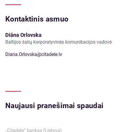
Kontaktinis asmuo
Diāna Orlovska
Baltijos šalių korporatyvinės komunikacijos vadovė
Diana.Orlovska@citadele.lv
Naujausi pranešimai spaudai
„Citadele“ bankas (Lietuva)