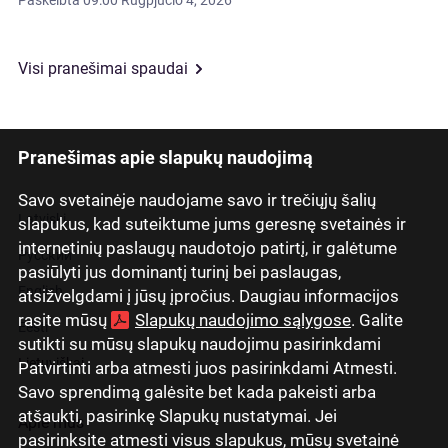
Paskelbta
09:00 Rugpjūčio 4, 2026
Visi pranešimai spaudai
Pranešimas apie slapukų naudojimą
Savo svetainėje naudojame savo ir trečiųjų šalių
Latviski
slapukus, kad suteiktume jums geresnę svetainės ir
internetinių paslaugų naudotojo patirtį, ir galėtume
Русский
pasiūlyti jus dominantį turinį bei paslaugas,
English
atsižvelgdami į jūsų įpročius. Daugiau informacijos
rasite mūsų
Slapukų naudojimo sąlygose
. Galite
Eesti
sutikti su mūsų slapukų naudojimu pasirinkdami
Lietuviškai
Patvirtinti arba atmesti juos pasirinkdami Atmesti.
Savo sprendimą galėsite bet kada pakeisti arba
atšaukti, pasirinkę Slapukų nustatymai. Jei
Apie mus
pasirinksite atmesti visus slapukus, mūsų svetainė