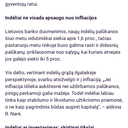
gyventojų ratui.
Indėliai ne visada apsaugo nuo infliacijos
Lietuvos banko duomenimis, naujų indėlių palūkanos
šiuo metu vidutiniškai siekia apie 1,6 proc., tačiau
pastaruoju metu rinkoje buvo galima rasti ir didesnių
palūkanų: priklausomai nuo sąlygų, kai kuriais atvejais
jos galėjo siekti iki 5 proc.
Vis dėlto, vertinant indėlių grąžą ilgalaikėje
perspektyvoje, svarbu atsižvelgti ir į infliaciją. „Jei
infliacija išlieka aukštesnė nei uždirbamos palūkanos,
pinigų perkamoji galia mažėja. Todėl indėliai labiau
tinka kaip stabilumo ir likvidumo užtikrinimo priemonė,
o ne kaip pagrindinis būdas auginti kapitalą“, – aiškina
R. Narė.
Indėliai ar investavimas: skirtingi tikslai