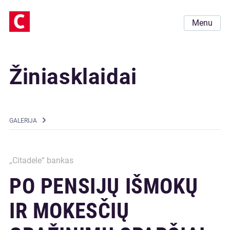
Menu
Žiniasklaidai
GALERIJA
„Citadele“ bankas
PO PENSIJŲ IŠMOKŲ
IR MOKESČIŲ