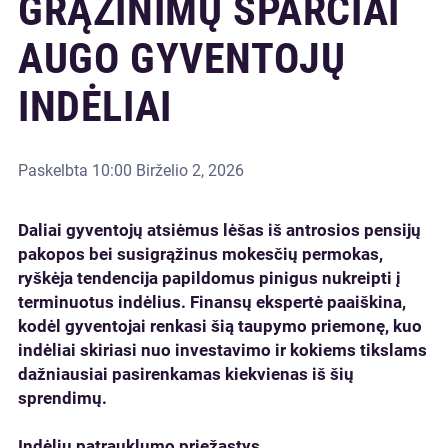
GRĄŽINIMŲ SPARČIAI
AUGO GYVENTOJŲ
INDĖLIAI
Paskelbta
10:00 Birželio 2, 2026
Daliai gyventojų atsiėmus lėšas iš antrosios pensijų
pakopos bei susigrąžinus mokesčių permokas,
ryškėja tendencija papildomus pinigus nukreipti į
terminuotus indėlius. Finansų ekspertė paaiškina,
kodėl gyventojai renkasi šią taupymo priemonę, kuo
indėliai skiriasi nuo investavimo ir kokiems tikslams
dažniausiai pasirenkamas kiekvienas iš šių
sprendimų.
Indėlių patrauklumo priežastys