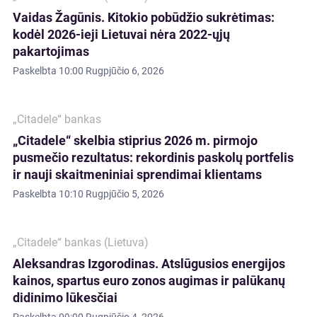
Vaidas Žagūnis. Kitokio pobūdžio sukrėtimas:
kodėl 2026-ieji Lietuvai nėra 2022-ųjų
pakartojimas
Paskelbta
10:00 Rugpjūčio 6, 2026
„Citadele“ bankas
„Citadele“ skelbia stiprius 2026 m. pirmojo
pusmečio rezultatus: rekordinis paskolų portfelis
ir nauji skaitmeniniai sprendimai klientams
Paskelbta
10:10 Rugpjūčio 5, 2026
„Citadele“ bankas (Lietuva)
Aleksandras Izgorodinas. Atslūgusios energijos
kainos, spartus euro zonos augimas ir palūkanų
didinimo lūkesčiai