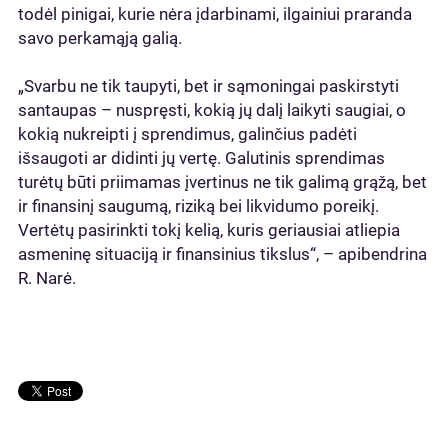
todėl pinigai, kurie nėra įdarbinami, ilgainiui praranda
savo perkamąją galią.
„Svarbu ne tik taupyti, bet ir sąmoningai paskirstyti
santaupas – nuspręsti, kokią jų dalį laikyti saugiai, o
kokią nukreipti į sprendimus, galinčius padėti
išsaugoti ar didinti jų vertę. Galutinis sprendimas
turėtų būti priimamas įvertinus ne tik galimą grąžą, bet
ir finansinį saugumą, riziką bei likvidumo poreikį.
Vertėtų pasirinkti tokį kelią, kuris geriausiai atliepia
asmeninę situaciją ir finansinius tikslus“, – apibendrina
R. Narė.