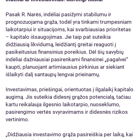
Pasak R. Narės, indėliai pasižymi stabilumu ir
prognozuojama grąža, todėl yra tinkami trumpesniam
laikotarpiui ir situacijoms, kai svarbiausias prioritetas
– kapitalo išsaugojimas. Jie taip pat suteikia
didžiausią likvidumą, leidžiantį greitai reaguoti į
pasikeitusius finansinius poreikius. Dėl šių savybių
indėliai dažniausiai pasirenkami finansinei „pagalvei“
kaupti, planuojant artimiausius pirkinius ar siekiant
išlaikyti dalį santaupų lengvai prieinamų.
Investavimas, priešingai, orientuotas į ilgalaikį kapitalo
augimą. Jis suteikia didesnį grąžos potencialą, tačiau
kartu reikalauja ilgesnio laikotarpio, nuoseklumo,
pasirengimo vertės svyravimams ir didesnės rizikos
vertinimo.
„Didžiausia investavimo grąža pasireiškia per laiką, kai