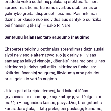
pradeda veikti sudėtinių palūkanų efektas. Tai nėra
sprendimas tiems, kuriems svarbus stabilumas ar
galimybė greitai disponuoti lėšomis. Pasirinkimas
dažnai priklauso nuo individualaus santykio su rizika
bei finansinių tikslų“, – sako R. Narė.
Santaupų balansas: tarp saugumo ir augimo
Ekspertės teigimu, optimalus sprendimas dažniausiai
slypi ne vienoje alternatyvoje, o jų derinyje – visas
santaupas laikyti vienoje „kišenėje“ nėra racionalu, nes
skirtingos jų dalys gali atlikti skirtingas funkcijas:
užtikrinti finansinį saugumą, likvidumą arba prisidėti
prie ilgalaikio vertės augimo.
Ji taip pat atkreipia dėmesį, kad laikant lėšas
grynaisiais ar einamojoje sąskaitoje jų vertė ilgainiui
mažėja – augančios kainos, pavyzdžiui, brangstantis
kuras, daro įtaką ir kitų prekių bei paslaugų kainoms,