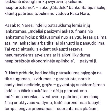
leidžianti išvengti rinkų svyravimų keliamo
neapibrėžtumo“, – sako „Citadele“ banko Baltijos šalių
klientų patirties tobulinimo vadovė Rasa Narė.
Pasak R. Narės, indėlių patrauklumą lemia ir jų
lankstumas. „Indėliai pasižymi aukštu finansinio
lankstumo lygiu: priklausomai nuo sąlygų, lėšas galima
atsiimti anksčiau arba tiksliai planuoti jų panaudojimą.
Tai ypač aktualu, siekiant sukaupti rezervą
nenumatytiems atvejams ar išlaikyti likvidumą
neapibrėžtoje ekonominėje aplinkoje“, – pažymi ji.
R. Narė priduria, kad indėlių patrauklumą sąlygoja ne
tik saugumas, likvidumas ir garantuota, nors ir
santykinai nedidelė, grąža – gyventojų susidomėjimas
indėliais išlieka aukštas ir dėl jų paprastumo.
Indėliams nereikia investavimo patirties, specifinių
žinių ar aktyvaus valdymo, todėl sprendimas taupyti
tampa lengvai prieinamas ir suprantamas plačiam