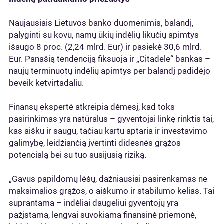
Naujausiais Lietuvos banko duomenimis, balandį,
palyginti su kovu, namų ūkių indėlių likučių apimtys
išaugo 8 proc. (2,24 mlrd. Eur) ir pasiekė 30,6 mlrd.
Eur. Panašią tendenciją fiksuoja ir „Citadele“ bankas –
naujų terminuotų indėlių apimtys per balandį padidėjo
beveik ketvirtadaliu.
Finansų ekspertė atkreipia dėmesį, kad toks
pasirinkimas yra natūralus – gyventojai linkę rinktis tai,
kas aišku ir saugu, tačiau kartu aptaria ir investavimo
galimybę, leidžiančią įvertinti didesnės grąžos
potencialą bei su tuo susijusią riziką.
„Gavus papildomų lėšų, dažniausiai pasirenkamas ne
maksimalios grąžos, o aiškumo ir stabilumo kelias. Tai
suprantama – indėliai daugeliui gyventojų yra
pažįstama, lengvai suvokiama finansinė priemonė,