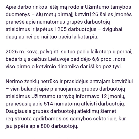
Apie darbo rinkos lėtėjimą rodo ir Užimtumo tarnybos
duomenys – šių metų pirmąjį ketvirtį 26 šalies įmonės
pranešė apie numatomus grupės darbuotojų
atleidimus ir įspėtus 1205 darbuotojus – dvigubai
daugiau nei pernai tuo pačiu laikotarpiu.
2026 m. kovą, palyginti su tuo pačiu laikotarpiu pernai,
bedarbių skaičius Lietuvoje padidėjo 6,6 proc., nors
viso pirmojo ketvirčio dinamika dar išliko pozityvi.
Nerimo ženklų netrūko ir prasidėjus antrajam ketvirčiui
– vien balandį apie planuojamus grupės darbuotojų
atleidimus Užimtumo tarnybą informavo 12 įmonių,
pranešusių apie 514 numatomų atleisti darbuotojų.
Daugiausia grupės darbuotojų atleidimų šiemet
registruota apdirbamosios gamybos sektoriuje, kur
jau įspėta apie 800 darbuotojų.