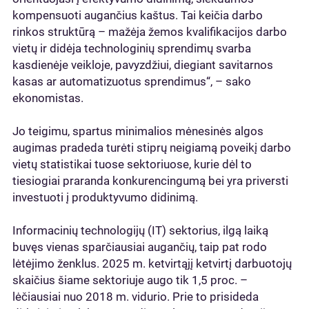
kompensuoti augančius kaštus. Tai keičia darbo
rinkos struktūrą – mažėja žemos kvalifikacijos darbo
vietų ir didėja technologinių sprendimų svarba
kasdienėje veikloje, pavyzdžiui, diegiant savitarnos
kasas ar automatizuotus sprendimus“, – sako
ekonomistas.
Jo teigimu, spartus minimalios mėnesinės algos
augimas pradeda turėti stiprų neigiamą poveikį darbo
vietų statistikai tuose sektoriuose, kurie dėl to
tiesiogiai praranda konkurencingumą bei yra priversti
investuoti į produktyvumo didinimą.
Informacinių technologijų (IT) sektorius, ilgą laiką
buvęs vienas sparčiausiai augančių, taip pat rodo
lėtėjimo ženklus. 2025 m. ketvirtąjį ketvirtį darbuotojų
skaičius šiame sektoriuje augo tik 1,5 proc. –
lėčiausiai nuo 2018 m. vidurio. Prie to prisideda