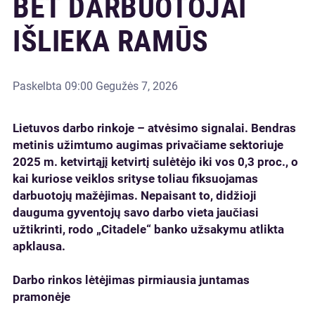
BET DARBUOTOJAI
IŠLIEKA RAMŪS
Paskelbta
09:00 Gegužės 7, 2026
Lietuvos darbo rinkoje – atvėsimo signalai. Bendras
metinis užimtumo augimas privačiame sektoriuje
2025 m. ketvirtąjį ketvirtį sulėtėjo iki vos 0,3 proc., o
kai kuriose veiklos srityse toliau fiksuojamas
darbuotojų mažėjimas. Nepaisant to, didžioji
dauguma gyventojų savo darbo vieta jaučiasi
užtikrinti, rodo „Citadele“ banko užsakymu atlikta
apklausa.
Darbo rinkos lėtėjimas pirmiausia juntamas
pramonėje