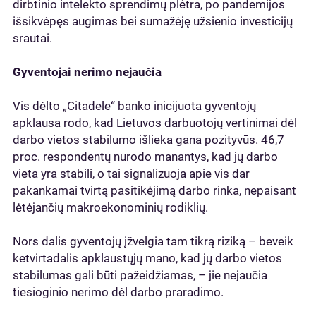
dirbtinio intelekto sprendimų plėtra, po pandemijos
išsikvėpęs augimas bei sumažėję užsienio investicijų
srautai.
Gyventojai nerimo nejaučia
Vis dėlto „Citadele“ banko inicijuota gyventojų
apklausa rodo, kad Lietuvos darbuotojų vertinimai dėl
darbo vietos stabilumo išlieka gana pozityvūs. 46,7
proc. respondentų nurodo manantys, kad jų darbo
vieta yra stabili, o tai signalizuoja apie vis dar
pakankamai tvirtą pasitikėjimą darbo rinka, nepaisant
lėtėjančių makroekonominių rodiklių.
Nors dalis gyventojų įžvelgia tam tikrą riziką – beveik
ketvirtadalis apklaustųjų mano, kad jų darbo vietos
stabilumas gali būti pažeidžiamas, – jie nejaučia
tiesioginio nerimo dėl darbo praradimo.