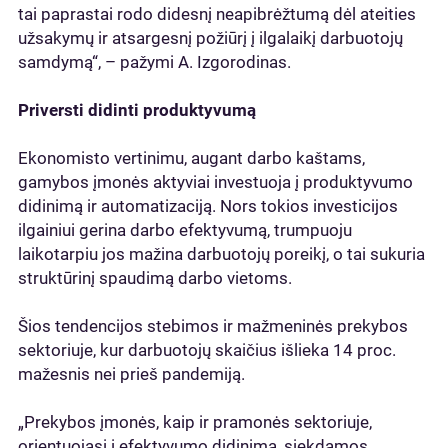
tai paprastai rodo didesnį neapibrėžtumą dėl ateities
užsakymų ir atsargesnį požiūrį į ilgalaikį darbuotojų
samdymą“, – pažymi A. Izgorodinas.
Priversti didinti produktyvumą
Ekonomisto vertinimu, augant darbo kaštams,
gamybos įmonės aktyviai investuoja į produktyvumo
didinimą ir automatizaciją. Nors tokios investicijos
ilgainiui gerina darbo efektyvumą, trumpuoju
laikotarpiu jos mažina darbuotojų poreikį, o tai sukuria
struktūrinį spaudimą darbo vietoms.
Šios tendencijos stebimos ir mažmeninės prekybos
sektoriuje, kur darbuotojų skaičius išlieka 14 proc.
mažesnis nei prieš pandemiją.
„Prekybos įmonės, kaip ir pramonės sektoriuje,
orientuojasi į efektyvumo didinimą, siekdamos