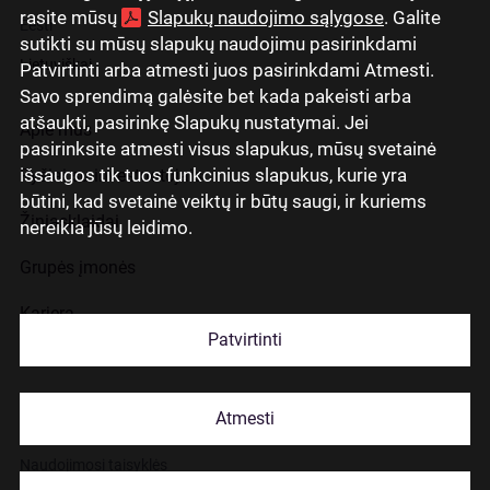
rasite mūsų
Slapukų naudojimo sąlygose
. Galite
Eesti
sutikti su mūsų slapukų naudojimu pasirinkdami
Lietuviškai
Patvirtinti arba atmesti juos pasirinkdami Atmesti.
Savo sprendimą galėsite bet kada pakeisti arba
atšaukti, pasirinkę Slapukų nustatymai. Jei
Apie mus
pasirinksite atmesti visus slapukus, mūsų svetainė
išsaugos tik tuos funkcinius slapukus, kurie yra
Ryšiai su investuotojais
būtini, kad svetainė veiktų ir būtų saugi, ir kuriems
Žiniasklaidai
nereikia jūsų leidimo.
Grupės įmonės
Karjera
Patvirtinti
Kontaktai
Atmesti
Slapukų naudojimas
Naudojimosi taisyklės