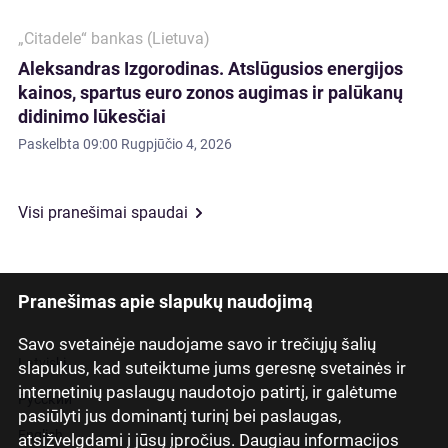
„Citadele“ bankas (Lietuva)
Aleksandras Izgorodinas. Atslūgusios energijos
kainos, spartus euro zonos augimas ir palūkanų
didinimo lūkesčiai
Paskelbta
09:00 Rugpjūčio 4, 2026
Visi pranešimai spaudai
Pranešimas apie slapukų naudojimą
Savo svetainėje naudojame savo ir trečiųjų šalių
Latviski
slapukus, kad suteiktume jums geresnę svetainės ir
internetinių paslaugų naudotojo patirtį, ir galėtume
Русский
pasiūlyti jus dominantį turinį bei paslaugas,
English
atsižvelgdami į jūsų įpročius. Daugiau informacijos