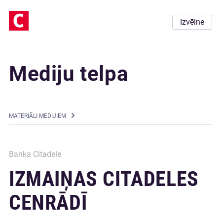
Izvēlne
Mediju telpa
MATERIĀLI MEDIJIEM
Banka Citadele
IZMAIŅAS CITADELES
CENRĀDĪ