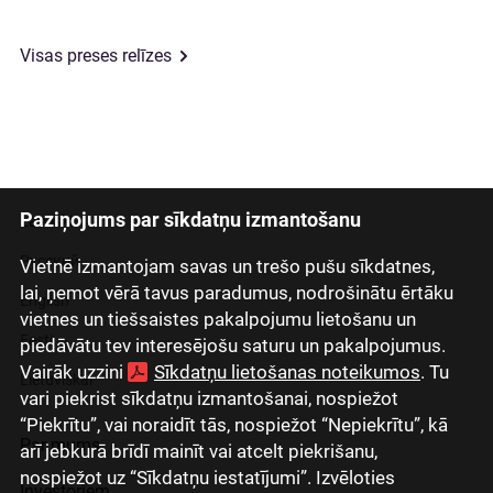
Visas preses relīzes
Paziņojums par sīkdatņu izmantošanu
Latviski
Русский
Vietnē izmantojam savas un trešo pušu sīkdatnes,
lai, ņemot vērā tavus paradumus, nodrošinātu ērtāku
English
vietnes un tiešsaistes pakalpojumu lietošanu un
Eesti
piedāvātu tev interesējošu saturu un pakalpojumus.
Vairāk uzzini
Sīkdatņu lietošanas noteikumos
. Tu
Lietuviškai
vari piekrist sīkdatņu izmantošanai, nospiežot
“Piekrītu”, vai noraidīt tās, nospiežot “Nepiekrītu”, kā
Par mums
arī jebkurā brīdī mainīt vai atcelt piekrišanu,
nospiežot uz “Sīkdatņu iestatījumi”. Izvēloties
Investoriem