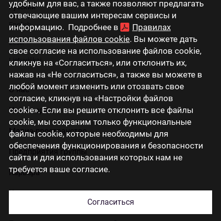
удобным для вас, а также позволяют предлагать
Русский
отвечающие вашим интересам сервисы и
English
информацию. Подробнее в
Правилах
использования файлов cookie
. Вы можете дать
Eesti
свое согласие на использование файлов cookie,
Lietuviškai
кликнув на «Согласиться», или отклонить их,
нажав на «Не согласиться», а также вы можете в
любой момент изменить или отозвать свое
О нас
согласие, кликнув на «Настройки файлов
cookie». Если вы решите отклонить все файлы
Инвесторам
cookie, мы сохраним только функциональные
Медиа-пространство
файлы cookie, которые необходимы для
обеспечения функционирования и безопасности
Предприятия группы
сайта и для использования которых нам не
требуется ваше согласие.
Карьера
Контакты
Согласиться