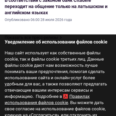
В соответствии с законом банк Citadele
переходит на общение только на латышском и
английском языках
Опубликовано
06:00 28 июля 2026 года
Показать все пресс-релизы
Уведомление об использовании файлов cookie
Наш сайт использует как собственные файлы
cookie, так и файлы cookie третьих лиц. Данные
файлы cookie дают нам возможность лучше
понимать ваши предпочтения, помогая сделать
Latviski
использование сайта и онлайн-услуг более
удобным для вас, а также позволяют предлагать
Русский
отвечающие вашим интересам сервисы и
English
информацию. Подробнее в
Правилах
использования файлов cookie
. Вы можете дать
Eesti
свое согласие на использование файлов cookie,
Lietuviškai
кликнув на «Согласиться», или отклонить их,