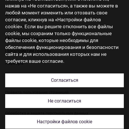
нажав на «Не согласиться», а также вы можете в
любой момент изменить или отозвать свое
О нас
согласие, кликнув на «Настройки файлов
cookie». Если вы решите отклонить все файлы
Инвесторам
cookie, мы сохраним только функциональные
Медиа-пространство
файлы cookie, которые необходимы для
обеспечения функционирования и безопасности
Предприятия группы
сайта и для использования которых нам не
требуется ваше согласие.
Карьера
Контакты
Согласиться
Правила пользования страницей
Не согласиться
Использование cookies
Обработка и защита персональных данных
Настройки файлов cookie
© 2026 Citadele Group