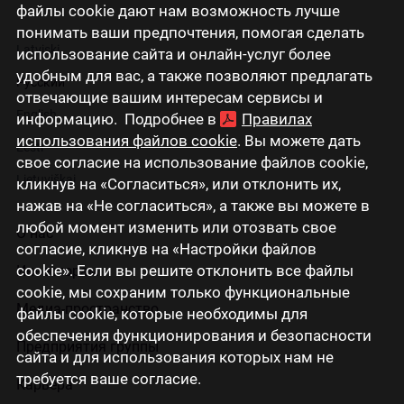
файлы cookie дают нам возможность лучше
понимать ваши предпочтения, помогая сделать
Latviski
использование сайта и онлайн-услуг более
удобным для вас, а также позволяют предлагать
Русский
отвечающие вашим интересам сервисы и
English
информацию. Подробнее в
Правилах
использования файлов cookie
. Вы можете дать
Eesti
свое согласие на использование файлов cookie,
Lietuviškai
кликнув на «Согласиться», или отклонить их,
нажав на «Не согласиться», а также вы можете в
любой момент изменить или отозвать свое
О нас
согласие, кликнув на «Настройки файлов
cookie». Если вы решите отклонить все файлы
Инвесторам
cookie, мы сохраним только функциональные
Медиа-пространство
файлы cookie, которые необходимы для
обеспечения функционирования и безопасности
Предприятия группы
сайта и для использования которых нам не
требуется ваше согласие.
Карьера