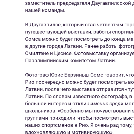
заместитель председателя Даугавпилсской
нашей команды.
В Даугавпилсе, который стал четвертым гор
путешествующей выставки, работы спортив
Сомса можно будет посмотреть до конца мар
в другие города Латвии. Ранее работы фотог
Смилтене и Цесисе. Фотовыставку организует
Паралимпийским комитетом Латвии.
Фотограф Юрис Берзиньш-Сомс говорит, что
Рио поочередно можно будет посмотреть во
Латвии, после чего выставка отправится «п
Латвии. По словам известного фотографа, в
большой интерес и отклик
именно среди
мол
школьников: «Особенно мы почувствовали э
группами приходили, чтобы посмотреть выс
наших спортсменов в Рио. Я очень рад тому,
вдохновляющую и мотивирующую».