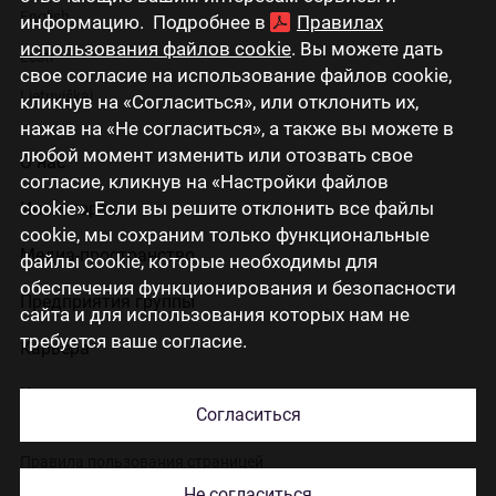
English
информацию. Подробнее в
Правилах
использования файлов cookie
. Вы можете дать
Eesti
свое согласие на использование файлов cookie,
Lietuviškai
кликнув на «Согласиться», или отклонить их,
нажав на «Не согласиться», а также вы можете в
любой момент изменить или отозвать свое
О нас
согласие, кликнув на «Настройки файлов
cookie». Если вы решите отклонить все файлы
Инвесторам
cookie, мы сохраним только функциональные
Медиа-пространство
файлы cookie, которые необходимы для
обеспечения функционирования и безопасности
Предприятия группы
сайта и для использования которых нам не
требуется ваше согласие.
Карьера
Контакты
Согласиться
Правила пользования страницей
Не согласиться