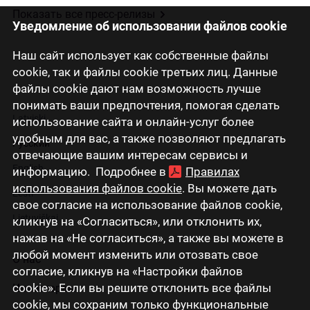
Показать все пресс-релизы
Уведомление об использовании файлов cookie
Наш сайт использует как собственные файлы
cookie, так и файлы cookie третьих лиц. Данные
файлы cookie дают нам возможность лучше
понимать ваши предпочтения, помогая сделать
Latviski
использование сайта и онлайн-услуг более
удобным для вас, а также позволяют предлагать
Русский
отвечающие вашим интересам сервисы и
English
информацию. Подробнее в
Правилах
использования файлов cookie
. Вы можете дать
Eesti
свое согласие на использование файлов cookie,
Lietuviškai
кликнув на «Согласиться», или отклонить их,
нажав на «Не согласиться», а также вы можете в
любой момент изменить или отозвать свое
О нас
согласие, кликнув на «Настройки файлов
cookie». Если вы решите отклонить все файлы
Инвесторам
cookie, мы сохраним только функциональные