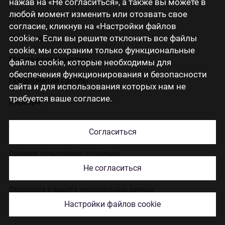
нажав на «Не согласиться», а также вы можете в
любой момент изменить или отозвать свое
О нас
согласие, кликнув на «Настройки файлов
cookie». Если вы решите отклонить все файлы
Инвесторам
cookie, мы сохраним только функциональные
Медиа-пространство
файлы cookie, которые необходимы для
обеспечения функционирования и безопасности
Предприятия группы
сайта и для использования которых нам не
требуется ваше согласие.
Карьера
Контакты
Согласиться
Правила пользования страницей
Не согласиться
Использование cookies
Обработка и защита персональных данных
Настройки файлов cookie
© 2026 Citadele Group