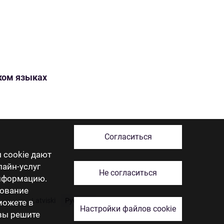
ском языках
Согласиться
 cookie дают
лайн-услуг
Не согласиться
информацию.
зование
Latviski
Русский
English
Eesti
Lietuviškai
 можете в
Настройки файлов cookie
 вы решите