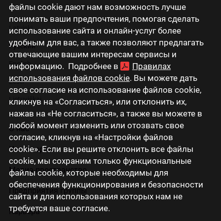
файлы cookie дают нам возможность лучше
понимать ваши предпочтения, помогая сделать
Latviski
использование сайта и онлайн-услуг более
удобным для вас, а также позволяют предлагать
Русский
отвечающие вашим интересам сервисы и
English
информацию. Подробнее в
Правилах
использования файлов cookie
. Вы можете дать
Eesti
свое согласие на использование файлов cookie,
Lietuviškai
кликнув на «Согласиться», или отклонить их,
нажав на «Не согласиться», а также вы можете в
любой момент изменить или отозвать свое
О нас
согласие, кликнув на «Настройки файлов
cookie». Если вы решите отклонить все файлы
Инвесторам
cookie, мы сохраним только функциональные
Медиа-пространство
файлы cookie, которые необходимы для
обеспечения функционирования и безопасности
Предприятия группы
сайта и для использования которых нам не
требуется ваше согласие.
Карьера