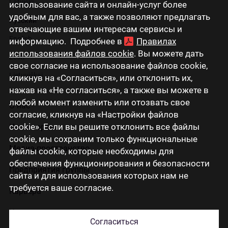
Latviski
использование сайта и онлайн-услуг более
удобным для вас, а также позволяют предлагать
Русский
отвечающие вашим интересам сервисы и
English
информацию. Подробнее в
Правилах
использования файлов cookie
. Вы можете дать
Eesti
свое согласие на использование файлов cookie,
Lietuviškai
кликнув на «Согласиться», или отклонить их,
нажав на «Не согласиться», а также вы можете в
любой момент изменить или отозвать свое
О нас
согласие, кликнув на «Настройки файлов
cookie». Если вы решите отклонить все файлы
Инвесторам
cookie, мы сохраним только функциональные
Медиа-пространство
файлы cookie, которые необходимы для
обеспечения функционирования и безопасности
Предприятия группы
сайта и для использования которых нам не
требуется ваше согласие.
Карьера
Контакты
Согласиться