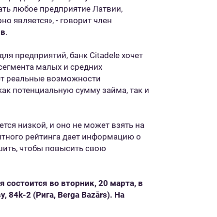
ать любое предприятие Латвии,
но является», - говорит член
ов
.
ля предприятий, банк Citadele хочет
сегмента малых и средних
ет реальные возможности
как потенциальную сумму займа, так и
тся низкой, и оно не может взять на
итного рейтинга дает информацию о
шить, чтобы повысить свою
 состоится во вторник, 20 марта, в
у, 84k-2 (Рига, Berga Bazār
s
). На