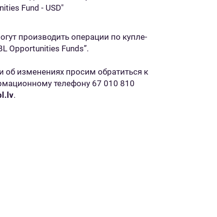
ties Fund - USD"
могут производить операции по купле-
 Opportunities Funds”.
 об изменениях просим обратиться к
рмационному телефону 67 010 810
l.lv
.