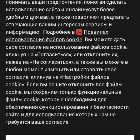
понимать ваши предпочтения, помогая сделать
Latviski
использование сайта и онлайн-услуг более
удобным для вас, а также позволяют предлагать
Русский
отвечающие вашим интересам сервисы и
English
информацию. Подробнее в
Правилах
использования файлов cookie
. Вы можете дать
Eesti
свое согласие на использование файлов cookie,
Lietuviškai
кликнув на «Согласиться», или отклонить их,
нажав на «Не согласиться», а также вы можете в
любой момент изменить или отозвать свое
О нас
согласие, кликнув на «Настройки файлов
cookie». Если вы решите отклонить все файлы
Инвесторам
cookie, мы сохраним только функциональные
Медиа-пространство
файлы cookie, которые необходимы для
обеспечения функционирования и безопасности
Предприятия группы
сайта и для использования которых нам не
требуется ваше согласие.
Карьера
Контакты