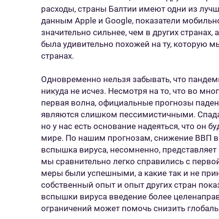
расходы, страны Балтии имеют одни из лучши
данным Apple и Google, показатели мобильн
значительно сильнее, чем в других странах,
была удивительно похожей на ту, которую 
странах.
Одновременно нельзя забывать, что пандеми
никуда не исчез. Несмотря на то, что во мн
первая волна, официальные прогнозы падени
являются слишком пессимистичными. Спада 
но у нас есть основание надеяться, что он б
мире. По нашим прогнозам, снижение ВВП в 
вспышка вируса, несомненно, представляет 
мы сравнительно легко справились с перво
меры были успешными, а какие так и не при
собственный опыт и опыт других стран пока
вспышки вируса введение более целенапра
ограничений может помочь снизить глобал