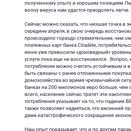
полученному опыту и хорошим позициям Лат
волну вируса нам удастся преодолеть легче.
Сейчас можно сказать, что низшая точка в 
середине апреля, в свою очередь восстанов
происходило гораздо стремительнее, чем о
платежных карт банка Citadele, потребитель
июне уже превысили «доковидный» уровень, 
услуги пока еще не восстановился. Вопрос, к
потребление можно считать устойчивым и в 
быть связаны с ранее отложенными покупка
домохозяйства во время чрезвычайной сит
банках на 200 миллионов евро больше, чем 
всего, население сейчас тратит эти накопле
потребления указывает на то, что падение В
также позволяет надеяться, что весенний п
даже катастрофического сокращения эконом
Наш опыт показывает, что и по другим пара