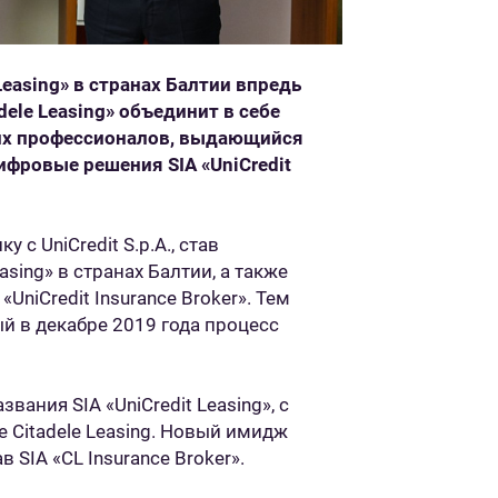
 Leasing» в странах Балтии впредь
dele Leasing»
объединит в себе
ших профессионалов, выдающийся
фровые решения SIA «UniCredit
 с UniCredit S.p.A., став
asing» в странах Балтии, а также
niCredit Insurance Broker». Тем
й в декабре 2019 года процесс
ания SIA «UniCredit Leasing», с
ие Citadele Leasing. Новый имидж
ав SIA «CL Insurance Broker».