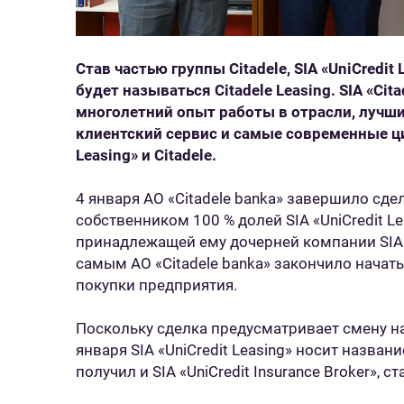
Став частью группы Citadele, SIA «UniCredit
будет называться Citadele Leasing. SIA «Cita
многолетний опыт работы в отрасли, луч
клиентский сервис и самые современные ци
Leasing» и Citadele.
4 января АО «Citadele banka» завершило сделку
собственником 100 % долей SIA «UniCredit Le
принадлежащей ему дочерней компании SIA «U
самым АО «Citadele banka» закончило начаты
покупки предприятия.
Поскольку сделка предусматривает смену назв
января SIA «UniCredit Leasing» носит назван
получил и SIA «UniCredit Insurance Broker», ст