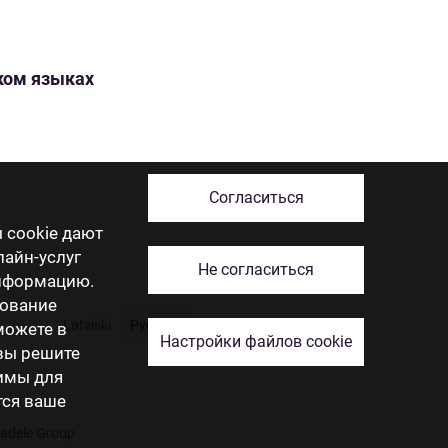
ском языках
Согласиться
 cookie дают
лайн-услуг
Не согласиться
информацию.
зование
Latviski
Русский
English
Eesti
Lietuviškai
 можете в
Настройки файлов cookie
 вы решите
димы для
тся ваше
tadele Group