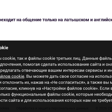
переходит на общение только на латышском и англий
okie
cookie, так и файлы cookie третьих лиц. Данные файлы
почтения, помогая сделать использование сайта и он
 предлагать отвечающие вашим интересам сервисы и 
йлов cookie
. Вы можете дать свое согласие на исполь
Предприятия группы
Карьера
и отклонить их, нажав на «Не согласиться», а также вы
огласие, кликнув на «Настройки файлов cookie». Если
только функциональные файлы cookie, которые необхо
ти сайта и для использования которых нам не требуе
ookies
Обработка и защита персональных данных
© 2026 Ci