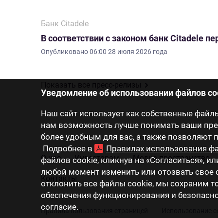
Банк Citadele
В соответствии с законом банк Citadele 
Опубликовано
06:00 28 июля 2026 года
Показать все пресс-релизы
Уведомление об использовании файлов co
Наш сайт использует как собственные файлы 
нам возможность лучше понимать ваши пред
более удобным для вас, а также позволяют
Подробнее в
Правилах использования фа
О нас
Инвесторам
Медиа-пространство
файлов cookie, кликнув на «Согласиться», ил
любой момент изменить или отозвать свое с
Контакты
отклонить все файлы cookie, мы сохраним 
обеспечения функционирования и безопаснос
согласие.
Правила пользования страницей
Использование c