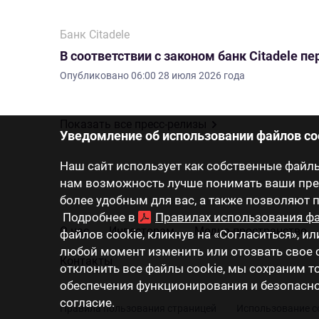
Банк Citadele
В соответствии с законом банк Citadele 
Опубликовано
06:00 28 июля 2026 года
Показать все пресс-релизы
Уведомление об использовании файлов co
Наш сайт использует как собственные файлы 
нам возможность лучше понимать ваши пред
более удобным для вас, а также позволяют
Подробнее в
Правилах использования фа
О нас
Инвесторам
Медиа-пространство
файлов cookie, кликнув на «Согласиться», ил
любой момент изменить или отозвать свое с
Контакты
отклонить все файлы cookie, мы сохраним 
обеспечения функционирования и безопаснос
согласие.
Правила пользования страницей
Использование c