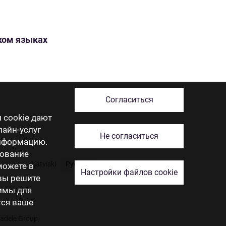
ском языках
Согласиться
 cookie дают
лайн-услуг
Не согласиться
информацию.
зование
Latviski
Русский
English
Eesti
Lietuviškai
 можете в
Настройки файлов cookie
 вы решите
димы для
тся ваше
tadele Group