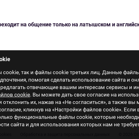
переходит на общение только на латышском и англий
okie
cookie, так и файлы cookie третьих лиц. Данные файлы
почтения, помогая сделать использование сайта и он
 предлагать отвечающие вашим интересам сервисы и 
йлов cookie
. Вы можете дать свое согласие на исполь
Предприятия группы
Карьера
и отклонить их, нажав на «Не согласиться», а также вы
огласие, кликнув на «Настройки файлов cookie». Если
только функциональные файлы cookie, которые необхо
ти сайта и для использования которых нам не требуе
ookies
Обработка и защита персональных данных
© 2026 Ci