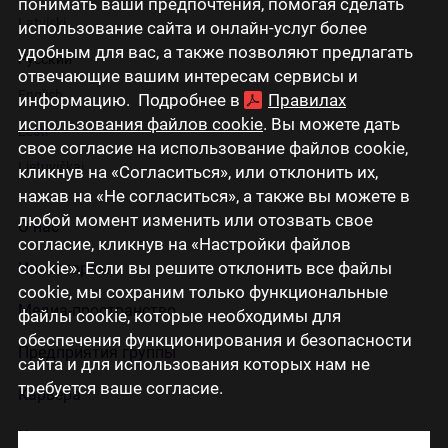
понимать ваши предпочтения, помогая сделать
Latviski
использование сайта и онлайн-услуг более
удобным для вас, а также позволяют предлагать
Русский
отвечающие вашим интересам сервисы и
English
информацию. Подробнее в
Правилах
использования файлов cookie
. Вы можете дать
Eesti
свое согласие на использование файлов cookie,
Lietuviškai
кликнув на «Согласиться», или отклонить их,
нажав на «Не согласиться», а также вы можете в
любой момент изменить или отозвать свое
О нас
согласие, кликнув на «Настройки файлов
cookie». Если вы решите отклонить все файлы
Инвесторам
cookie, мы сохраним только функциональные
Медиа-пространство
файлы cookie, которые необходимы для
обеспечения функционирования и безопасности
Предприятия группы
сайта и для использования которых нам не
требуется ваше согласие.
Карьера
Контакты