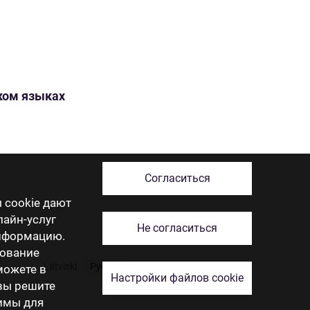
ском языках
Согласиться
 cookie дают
лайн-услуг
Не согласиться
информацию.
зование
Latviski
Русский
English
Eesti
Lietuviškai
 можете в
Настройки файлов cookie
 вы решите
димы для