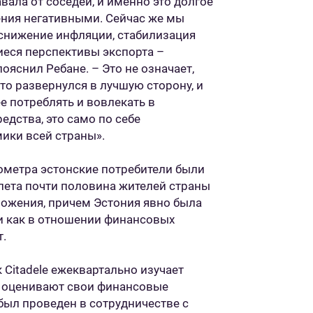
вала от соседей, и именно это долгое
ения негативными. Сейчас же мы
снижение инфляции, стабилизация
еся перспективы экспорта –
ояснил Ребане. – Это не означает,
-то развернулся в лучшую сторону, и
е потреблять и вовлекать в
едства, это само по себе
ики всей страны».
ометра эстонские потребители были
лета почти половина жителей страны
ожения, причем Эстония явно была
и как в отношении финансовых
т.
Citadele ежеквартально изучает
ни оценивают свои финансовые
ыл проведен в сотрудничестве с