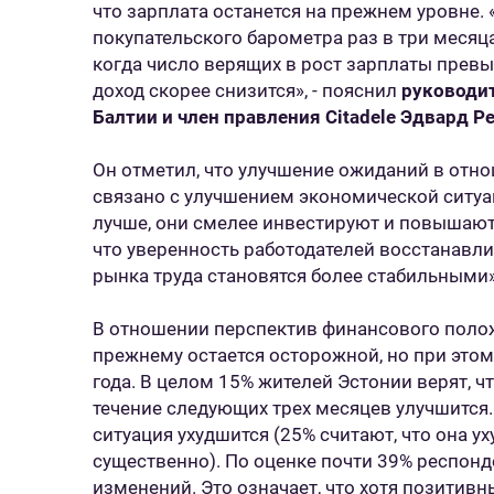
что зарплата останется на прежнем уровне. 
покупательского барометра раз в три месяца,
когда число верящих в рост зарплаты превыша
доход скорее снизится», - пояснил
руководит
Балтии и член правления Citadele Эдвард Р
Он отметил, что улучшение ожиданий в отн
связано с улучшением экономической ситуац
лучше, они смелее инвестируют и повышают 
что уверенность работодателей восстанавли
рынка труда становятся более стабильными»
В отношении перспектив финансового полож
прежнему остается осторожной, но при этом
года. В целом 15% жителей Эстонии верят, 
течение следующих трех месяцев улучшится. 
ситуация ухудшится (25% считают, что она у
существенно). По оценке почти 39% респонд
изменений. Это означает, что хотя позитив