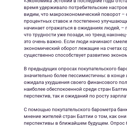
«Экономика Эстонии в последние годы отста
время удерживало потребительские настро
видим, что макроэкономический поворот – 
процентных ставок и постепенно улучшающи
начинает отражаться в ожиданиях людей, – п
что трудности уже позади, но тренд наконец
это очень важно. Если люди начинают смеле
экономический оборот лежащие на счетах ср
существенно способствует развитию эконом
В предыдущих опросах покупательского бар
значительно более пессимистичны: в конце 
ожидала ухудшения своего финансового пол
наиболее обеспокоенной среди стран Балти
перспектив, так и ожиданий по росту зарпла
С помощью покупательского барометра банк 
мнение жителей стран Балтии о том, как о
перспективы в ближайшем будущем. Опрос б