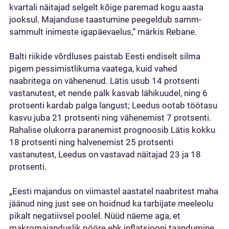
kvartali näitajad selgelt kõige paremad kogu aasta
jooksul. Majanduse taastumine peegeldub samm-
sammult inimeste igapäevaelus,“ märkis Rebane.
Balti riikide võrdluses paistab Eesti endiselt silma
pigem pessimistlikuma vaatega, kuid vahed
naabritega on vähenenud. Lätis usub 14 protsenti
vastanutest, et nende palk kasvab lähikuudel, ning 6
protsenti kardab palga langust; Leedus ootab töötasu
kasvu juba 21 protsenti ning vähenemist 7 protsenti.
Rahalise olukorra paranemist prognoosib Lätis kokku
18 protsenti ning halvenemist 25 protsenti
vastanutest, Leedus on vastavad näitajad 23 ja 18
protsenti.
„Eesti majandus on viimastel aastatel naabritest maha
jäänud ning just see on hoidnud ka tarbijate meeleolu
pikalt negatiivsel poolel. Nüüd näeme aga, et
makromajanduslik pööre ehk inflatsiooni taandumine,