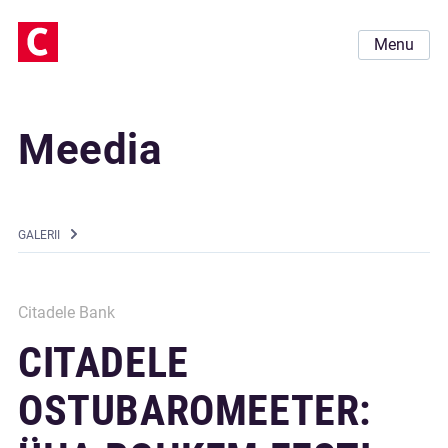
Menu
Meedia
GALERII
Citadele Bank
CITADELE
OSTUBAROMEETER: