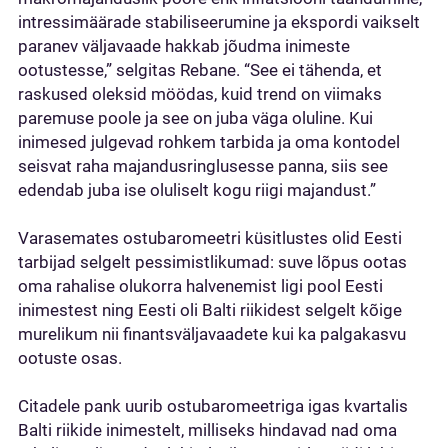
intressimäärade stabiliseerumine ja ekspordi vaikselt
paranev väljavaade hakkab jõudma inimeste
ootustesse,” selgitas Rebane. “See ei tähenda, et
raskused oleksid möödas, kuid trend on viimaks
paremuse poole ja see on juba väga oluline. Kui
inimesed julgevad rohkem tarbida ja oma kontodel
seisvat raha majandusringlusesse panna, siis see
edendab juba ise oluliselt kogu riigi majandust.”
Varasemates ostubaromeetri küsitlustes olid Eesti
tarbijad selgelt pessimistlikumad: suve lõpus ootas
oma rahalise olukorra halvenemist ligi pool Eesti
inimestest ning Eesti oli Balti riikidest selgelt kõige
murelikum nii finantsväljavaadete kui ka palgakasvu
ootuste osas.
Citadele pank uurib ostubaromeetriga igas kvartalis
Balti riikide inimestelt, milliseks hindavad nad oma