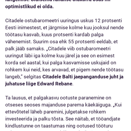
optimistlikud ei olda.
Citadele ostubaromeetri uuringus uskus 12 protsenti
Eesti inimestest, et järgmise kolme kuu jooksul nende
töötasu kasvab, kuus protsenti kardab palga
vähenemist. Suurim osa ehk 55 protsenti eeldab, et
palk jääb samaks. „Citadele viib ostubaromeetri
uuringut läbi iga kolme kuu järel ja see on esimest
korda sel aastal, kui palga kasvamisse uskujaid on
rohkem kui neid, kes arvavad, et pigem nende töötasu
langeb,” selgitas
Citadele Balti jaepanganduse juht ja
juhatuse liige
Edward Rebane
.
Ta lausus, et palgakasvu ootuste paranemine on
otseses seoses majanduse parema käekäiguga. „Kui
ettevõtetel läheb paremini, julgetakse rohkem
investeerida ja palku tõsta. See näitab, et tööandjate
kindlustunne on taastumas ning ootused tööturu