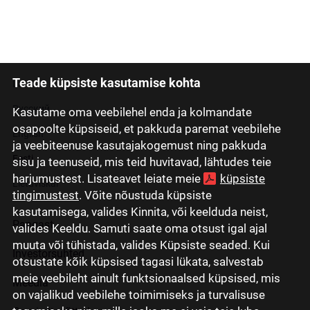
Teade küpsiste kasutamise kohta
Latviski
Русский
Kasutame oma veebilehel enda ja kolmandate
osapoolte küpsiseid, et pakkuda paremat veebilehe
English
ja veebiteenuse kasutajakogemust ning pakkuda
Eesti
sisu ja teenuseid, mis teid huvitavad, lähtudes teie
harjumustest. Lisateavet leiate meie
küpsiste
Lietuviškai
tingimustest
. Võite nõustuda küpsiste
kasutamisega, valides Kinnita, või keelduda neist,
Pangast
valides Keeldu. Samuti saate oma otsust igal ajal
muuta või tühistada, valides Küpsiste seaded. Kui
Investorsuhted
otsustate kõik küpsised tagasi lükata, salvestab
meie veebileht ainult funktsionaalsed küpsised, mis
Meedia
on vajalikud veebilehe toimimiseks ja turvalisuse