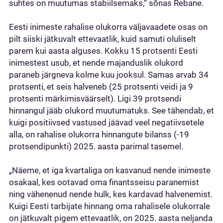
suhtes on muutumas stabiilsemaks,“ sõnas Rebane.
Eesti inimeste rahalise olukorra väljavaadete osas on
pilt siiski jätkuvalt ettevaatlik, kuid samuti oluliselt
parem kui aasta alguses. Kokku 15 protsenti Eesti
inimestest usub, et nende majanduslik olukord
paraneb järgneva kolme kuu jooksul. Samas arvab 34
protsenti, et seis halveneb (25 protsenti veidi ja 9
protsenti märkimisväärselt). Ligi 39 protsendi
hinnangul jääb olukord muutumatuks. See tähendab, et
kuigi positiivsed vastused jäävad veel negatiivsetele
alla, on rahalise olukorra hinnangute bilanss (-19
protsendipunkti) 2025. aasta parimal tasemel.
„Näeme, et iga kvartaliga on kasvanud nende inimeste
osakaal, kes ootavad oma finantsseisu paranemist
ning vähenenud nende hulk, kes kardavad halvenemist.
Kuigi Eesti tarbijate hinnang oma rahalisele olukorrale
on jätkuvalt pigem ettevaatlik, on 2025. aasta neljanda