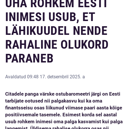
ÜHA ROHKEM EESTI
INIMESI USUB, ET
LÄHIKUUDEL NENDE
RAHALINE OLUKORD
PARANEB
Avaldatud
09:48 17. detsembril 2025. a
Citadele panga värske ostubaromeetri järgi on Eesti
tarbijate ootused nii palgakasvu kui ka oma
finantsseisu osas liikunud viimase paari aasta kõige
positiivsemale tasemele. Esimest korda sel aastal
usub rohkem inimesi oma palga kasvamist kui palga
langemist. Üldisema rahalise olukorra osas nii