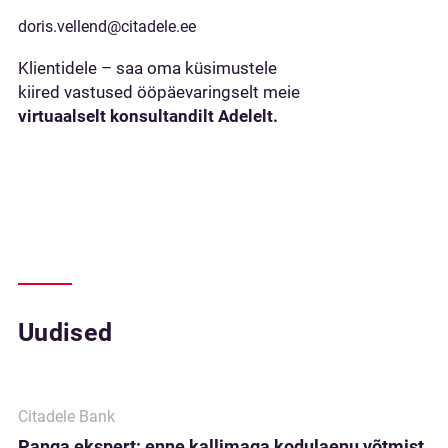
doris.vellend@citadele.ee
Klientidele – saa oma küsimustele
kiired vastused ööpäevaringselt meie
virtuaalselt konsultandilt Adelelt.
Uudised
Citadele Bank
Panga ekspert: enne kallimaga kodulaenu võtmist