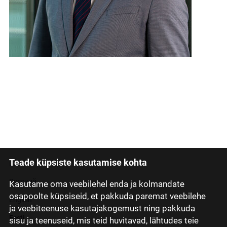
Teade küpsiste kasutamise kohta
Latviski
Русский
Kasutame oma veebilehel enda ja kolmandate
osapoolte küpsiseid, et pakkuda paremat veebilehe
English
ja veebiteenuse kasutajakogemust ning pakkuda
Eesti
sisu ja teenuseid, mis teid huvitavad, lähtudes teie