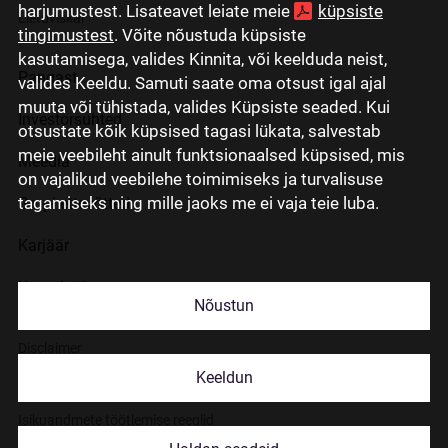
harjumustest. Lisateavet leiate meie
küpsiste
Lietuviškai
tingimustest
. Võite nõustuda küpsiste
kasutamisega, valides Kinnita, või keelduda neist,
Pangast
valides Keeldu. Samuti saate oma otsust igal ajal
muuta või tühistada, valides Küpsiste seaded. Kui
Investorsuhted
otsustate kõik küpsised tagasi lükata, salvestab
meie veebileht ainult funktsionaalsed küpsised, mis
Meedia
on vajalikud veebilehe toimimiseks ja turvalisuse
tagamiseks ning mille jaoks me ei vaja teie luba.
Grupi ettevõtted
Karjäär
Kontaktid
Nõustun
Disclaimer
Keeldun
Küpsiste kasutamisest
Isikuandmete töötlemise reeglid