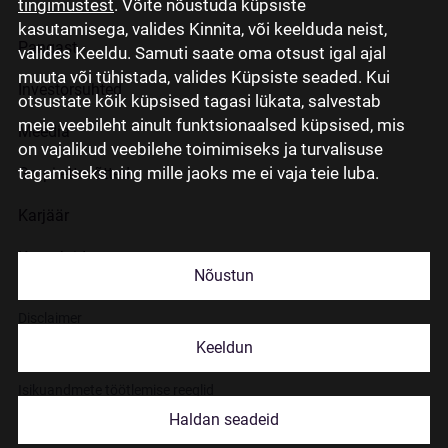
tingimustest
. Võite nõustuda küpsiste
kasutamisega, valides Kinnita, või keelduda neist,
Pangast
valides Keeldu. Samuti saate oma otsust igal ajal
muuta või tühistada, valides Küpsiste seaded. Kui
Investorsuhted
otsustate kõik küpsised tagasi lükata, salvestab
meie veebileht ainult funktsionaalsed küpsised, mis
Meedia
on vajalikud veebilehe toimimiseks ja turvalisuse
tagamiseks ning mille jaoks me ei vaja teie luba.
Grupi ettevõtted
Karjäär
Kontaktid
Nõustun
Disclaimer
Keeldun
Küpsiste kasutamisest
Isikuandmete töötlemise reeglid
Haldan seadeid
© 2026 Citadele Group