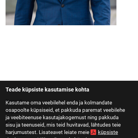
Teade küpsiste kasutamise kohta
Latviski
Русский
Kasutame oma veebilehel enda ja kolmandate
osapoolte küpsiseid, et pakkuda paremat veebilehe
English
ja veebiteenuse kasutajakogemust ning pakkuda
Eesti
sisu ja teenuseid, mis teid huvitavad, lähtudes teie
harjumustest. Lisateavet leiate meie
küpsiste
Lietuviškai