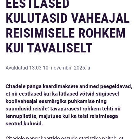
EESTLASED
KULUTASID VAHEAJAL
REISIMISELE ROHKEM
KUI TAVALISELT
Avaldatud
13:03 10. novembril 2025. a
Citadele panga kaardimaksete andmed peegeldavad,
et nii eestlased kui ka lätlased võtsid sügisesel
koolivaheajal eesmärgiks puhkamise ning
suundusid reisile: tavapärasest rohkem tehti nii
lennupiletite, majutuse kui ka teisi reisimisega
seotud kulusid.
Citadele pangakaartide ostude statistika näitab, et