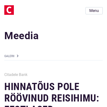
Menu
Meedia
GALERII
Citadele Bank
HINNATÕUS POLE
RÖÖVINUD REISIHIMU: