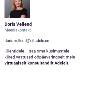
Doris Vellend
Meediakontakt
doris.vellend@citadele.ee
Klientidele – saa oma küsimustele
kiired vastused ööpäevaringselt meie
virtuaalselt konsultandilt Adelelt.