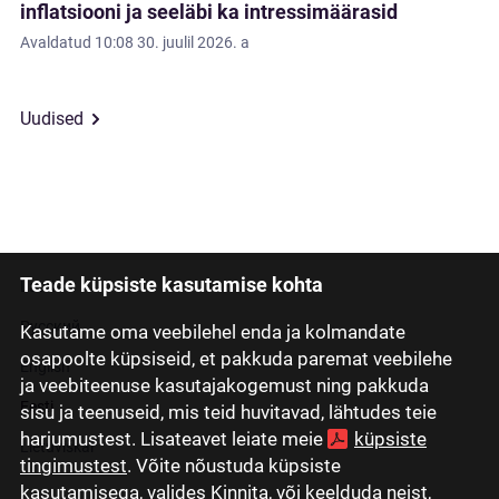
inflatsiooni ja seeläbi ka intressimäärasid
Avaldatud
10:08 30. juulil 2026. a
Uudised
Teade küpsiste kasutamise kohta
Latviski
Русский
Kasutame oma veebilehel enda ja kolmandate
osapoolte küpsiseid, et pakkuda paremat veebilehe
English
ja veebiteenuse kasutajakogemust ning pakkuda
Eesti
sisu ja teenuseid, mis teid huvitavad, lähtudes teie
harjumustest. Lisateavet leiate meie
küpsiste
Lietuviškai
tingimustest
. Võite nõustuda küpsiste
kasutamisega, valides Kinnita, või keelduda neist,