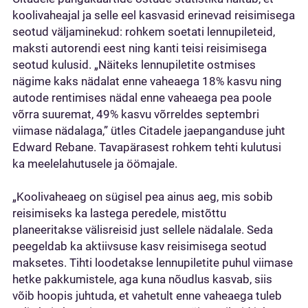
koolivaheajal ja selle eel kasvasid erinevad reisimisega
seotud väljaminekud: rohkem soetati lennupileteid,
maksti autorendi eest ning kanti teisi reisimisega
seotud kulusid. „Näiteks lennupiletite ostmises
nägime kaks nädalat enne vaheaega 18% kasvu ning
autode rentimises nädal enne vaheaega pea poole
võrra suuremat, 49% kasvu võrreldes septembri
viimase nädalaga,” ütles Citadele jaepanganduse juht
Edward Rebane. Tavapärasest rohkem tehti kulutusi
ka meelelahutusele ja öömajale.
„Koolivaheaeg on sügisel pea ainus aeg, mis sobib
reisimiseks ka lastega peredele, mistõttu
planeeritakse välisreisid just sellele nädalale. Seda
peegeldab ka aktiivsuse kasv reisimisega seotud
maksetes. Tihti loodetakse lennupiletite puhul viimase
hetke pakkumistele, aga kuna nõudlus kasvab, siis
võib hoopis juhtuda, et vahetult enne vaheaega tuleb