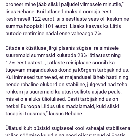
broneerimine jääb siiski paljudel viimasele minutile,”
lisas Rebane. Kui lätlased maksid öömaja eest
keskmiselt 122 eurot, siis eestlaste seas oli keskmine
summa hoopiski 101 eurot. Lisaks kasvas ka Lätis
autode rentimine nädal enne vaheaega 7%.
Citadele küsitluse järgi plaanis sügisel reisimisele
suuremaid summasid kulutada 23% lätlastest ning
17% eestlastest. „Lätlaste reisiplaane soosib ka
tugevam majanduskeskkond ja kõrgem tarbijakindlus.
Kui inimesed tunnevad, et majandusel läheb hästi ning
nende rahaline olukord on stabiilne, julgevad nad teha
rohkem ja suuremaid kulutusi selliste asjade peale,
mis ei ole eluks üliolulised. Eesti tarbijakindlus on
hetkel Euroopa Liidus üks madalamaid, kuid siiski
tasapisi tõusmas,” lausus Rebane.
Üllatuslikult püsisid sügisesel koolivaheajal stabiilsena
väljas söömise kulud ning need ei kasvanud ei Eestis