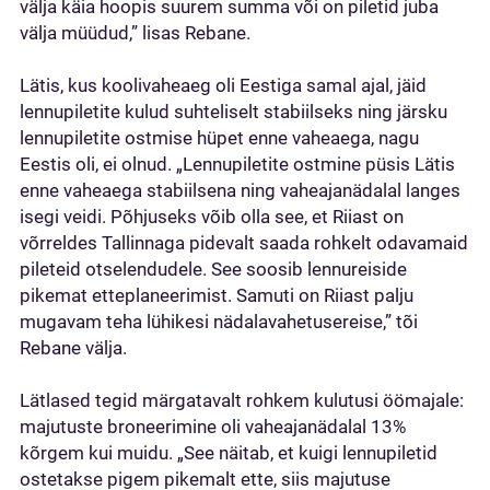
välja käia hoopis suurem summa või on piletid juba
välja müüdud,” lisas Rebane.
Lätis, kus koolivaheaeg oli Eestiga samal ajal, jäid
lennupiletite kulud suhteliselt stabiilseks ning järsku
lennupiletite ostmise hüpet enne vaheaega, nagu
Eestis oli, ei olnud. „Lennupiletite ostmine püsis Lätis
enne vaheaega stabiilsena ning vaheajanädalal langes
isegi veidi. Põhjuseks võib olla see, et Riiast on
võrreldes Tallinnaga pidevalt saada rohkelt odavamaid
pileteid otselendudele. See soosib lennureiside
pikemat etteplaneerimist. Samuti on Riiast palju
mugavam teha lühikesi nädalavahetusereise,” tõi
Rebane välja.
Lätlased tegid märgatavalt rohkem kulutusi öömajale:
majutuste broneerimine oli vaheajanädalal 13%
kõrgem kui muidu. „See näitab, et kuigi lennupiletid
ostetakse pigem pikemalt ette, siis majutuse