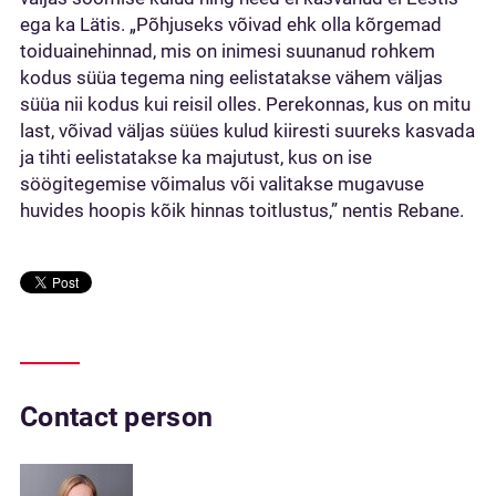
ega ka Lätis. „Põhjuseks võivad ehk olla kõrgemad
toiduainehinnad, mis on inimesi suunanud rohkem
kodus süüa tegema ning eelistatakse vähem väljas
süüa nii kodus kui reisil olles. Perekonnas, kus on mitu
last, võivad väljas süües kulud kiiresti suureks kasvada
ja tihti eelistatakse ka majutust, kus on ise
söögitegemise võimalus või valitakse mugavuse
huvides hoopis kõik hinnas toitlustus,” nentis Rebane.
Contact person