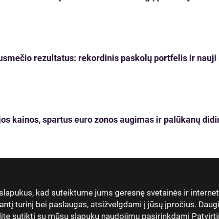
usmečio rezultatus: rekordinis paskolų portfelis ir nau
os kainos, spartus euro zonos augimas ir palūkanų didi
 slapukus, kad suteiktume jums geresnę svetainės ir interne
antį turinį bei paslaugas, atsižvelgdami į jūsų įpročius. Dau
lite sutikti su mūsų slapukų naudojimu pasirinkdami Patvirti