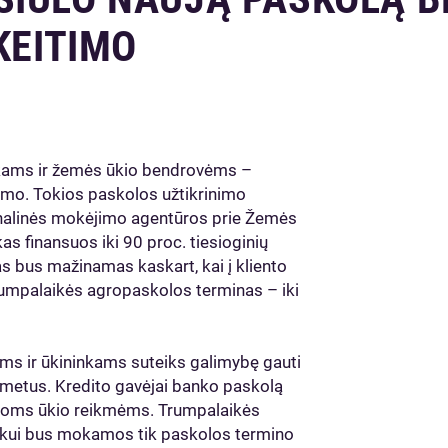
KEITIMO
nkams ir žemės ūkio bendrovėms –
timo. Tokios paskolos užtikrinimo
ionalinės mokėjimo agentūros prie Žemės
s finansuos iki 90 proc. tiesioginių
 bus mažinamas kaskart, kai į kliento
umpalaikės agropaskolos terminas – iki
s ir ūkininkams suteiks galimybę gauti
 metus. Kredito gavėjai banko paskolą
 kitoms ūkio reikmėms. Trumpalaikės
kui bus mokamos tik paskolos termino