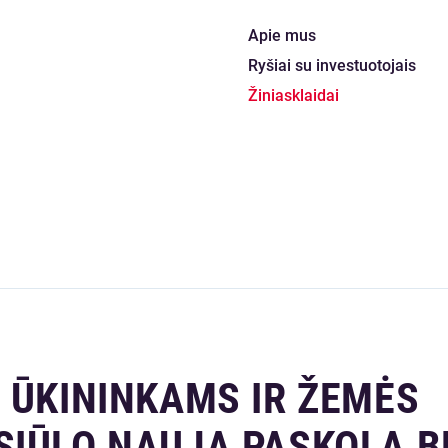
Apie mus
Ryšiai su investuotojais
Žiniasklaidai
 ŪKININKAMS IR ŽEMĖS
SIŪLO NAUJĄ PASKOLĄ B