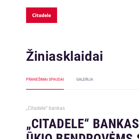
Žiniasklaidai
PRANEŠIMAI SPAUDAI
GALERIJA
„Citadele“ bankas
„CITADELE“ BANKAS
ŪKIO BENDROVĖMS 