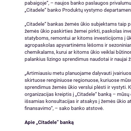
pabaigoje“, – naujos banko paslaugos privalumus 
„Citadele“ banko Produktų vystymo departamento
„Citadele“ bankas žemės ūkio subjektams taip p
žemės ūkio paskirties žemei pirkti, paskolas inves
statyboms, remontui ar kitoms investicijoms į ū
agropaskolas apyvartinėms lėšoms ir sezonini
chemikalams, kurui ar kitoms ūkio veiklai būtino
palankius lizingo sprendimus naudotai ir naujai ž
„Artimiausiu metu planuojame dalyvauti įvairiu
skirtuose renginiuose regionuose, kuriuose mūsų
sprendimus žemės ūkio verslui plėsti ir vystyti. 
organizacijas kreiptis į „Citadele“ banką – mūsų 
išsamias konsultacijas ir atsakys į žemės ūkio 
finansavimo“, – sako banko atstovė.
Apie „Citadele” banką