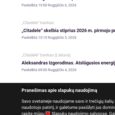
Paskelbta
10:00 Rugpjūčio 6, 2026
„Citadele“ bankas
„Citadele“ skelbia stiprius 2026 m. pirmojo p
Paskelbta
10:10 Rugpjūčio 5, 2026
„Citadele“ bankas (Lietuva)
Aleksandras Izgorodinas. Atslūgusios energij
Paskelbta
09:00 Rugpjūčio 4, 2026
Visi pranešimai spaudai
Pranešimas apie slapukų naudojimą
Savo svetainėje naudojame savo ir trečiųjų šalių
naudotojo patirtį, ir galėtume pasiūlyti jus domin
rasite mūsų
Slapukų naudojimo sąlygose
. Ga