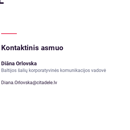
Kontaktinis asmuo
Diāna Orlovska
Baltijos šalių korporatyvinės komunikacijos vadovė
Diana.Orlovska@citadele.lv