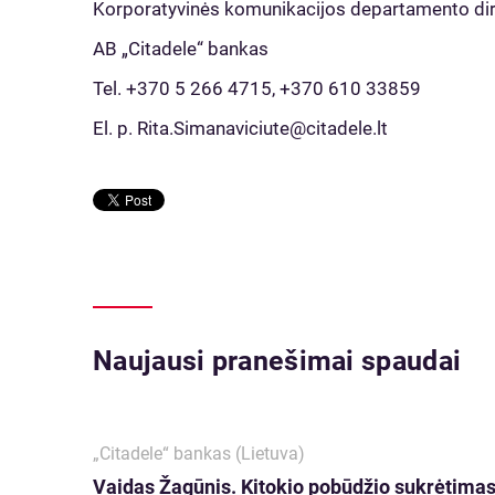
Korporatyvinės komunikacijos departamento di
AB „Citadele“ bankas
Tel. +370 5 266 4715, +370 610 33859
El. p. Rita.Simanaviciute@citadele.lt
Naujausi pranešimai spaudai
„Citadele“ bankas (Lietuva)
Vaidas Žagūnis. Kitokio pobūdžio sukrėtimas: