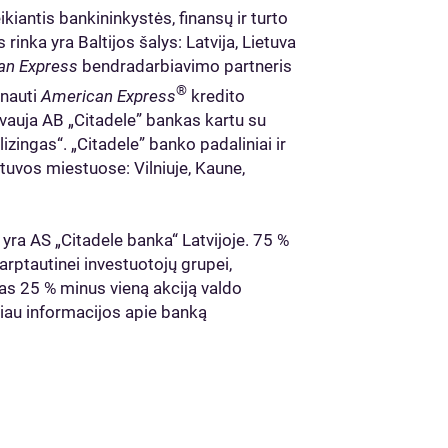
ikiantis bankininkystės, finansų ir turto
inka yra Baltijos šalys: Latvija, Lietuva
an Express
bendradarbiavimo partneris
®
arnauti
American Express
kredito
ovauja AB „Citadele” bankas kartu su
izingas“. „Citadele” banko padaliniai ir
tuvos miestuose: Vilniuje, Kaune,
 yra AS „Citadele banka“ Latvijoje. 75 %
arptautinei investuotojų grupei,
as 25 % minus vieną akciją valdo
iau informacijos apie banką