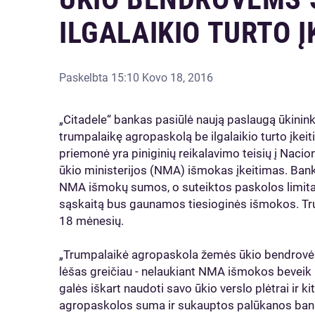
ILGALAIKIO TURTO Į
Paskelbta
15:10 Kovo 18, 2016
„Citadele“ bankas pasiūlė naują paslaugą ūkini
trumpalaikę agropaskolą be ilgalaikio turto įkei
priemonė yra piniginių reikalavimo teisių į Nac
ūkio ministerijos (NMA) išmokas įkeitimas. Banka
NMA išmokų sumos, o suteiktos paskolos limitas
sąskaitą bus gaunamos tiesioginės išmokos. Tr
18 mėnesių.
„Trumpalaikė agropaskola žemės ūkio bendrovėm
lėšas greičiau - nelaukiant NMA išmokos beveik
galės iškart naudoti savo ūkio verslo plėtrai ir
agropaskolos suma ir sukauptos palūkanos ban