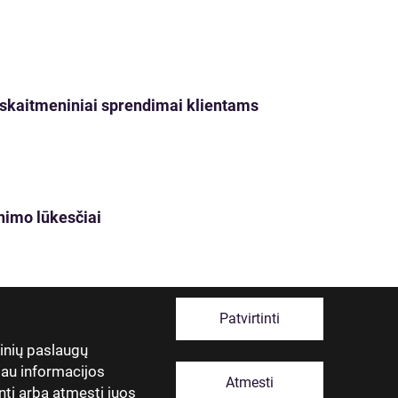
ji skaitmeniniai sprendimai klientams
nimo lūkesčiai
Patvirtinti
tinių paslaugų
giau informacijos
Atmesti
nti arba atmesti juos