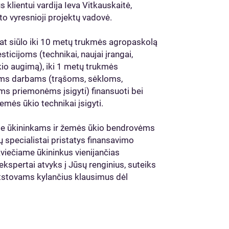
klientui vardija Ieva Vitkauskaitė,
 vyresnioji projektų vadovė.
at siūlo iki 10 metų trukmės agropaskolą
ticijoms (technikai, naujai įrangai,
kio augimą), iki 1 metų trukmės
ams darbams (trąšoms, sėkloms,
ms priemonėms įsigyti) finansuoti bei
emės ūkio technikai įsigyti.
ose ūkininkams ir žemės ūkio bendrovėms
 specialistai pristatys finansavimo
Kviečiame ūkininkus vienijančias
ekspertai atvyks į Jūsų renginius, suteiks
atstovams kylančius klausimus dėl