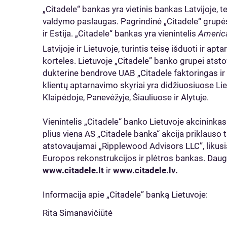
„Citadele“ bankas yra vietinis bankas Latvijoje, te
valdymo paslaugas. Pagrindinė „Citadele“ grupės r
ir Estija. „Citadele“ bankas yra vienintelis
Americ
Latvijoje ir Lietuvoje, turintis teisę išduoti ir apt
korteles. Lietuvoje „Citadele” banko grupei atst
dukterine bendrove UAB „Citadele faktoringas ir l
klientų aptarnavimo skyriai yra didžiuosiuose Lie
Klaipėdoje, Panevėžyje, Šiauliuose ir Alytuje.
Vienintelis „Citadele“ banko Lietuvoje akcininkas
plius viena AS „Citadele banka“ akcija priklauso t
atstovaujamai „Ripplewood Advisors LLC”, likusi
Europos rekonstrukcijos ir plėtros bankas. Daug
www.citadele.lt
ir
www.citadele.lv.
Informacija apie „Citadele” banką Lietuvoje:
Rita Simanavičiūtė