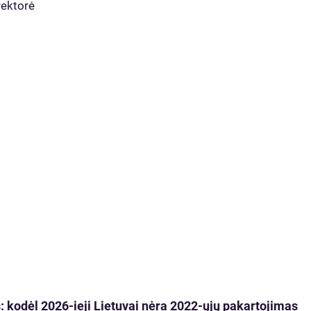
rektorė
 kodėl 2026-ieji Lietuvai nėra 2022-ųjų pakartojimas