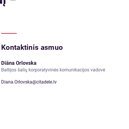
Kontaktinis asmuo
Diāna Orlovska
Baltijos šalių korporatyvinės komunikacijos vadovė
Diana.Orlovska@citadele.lv