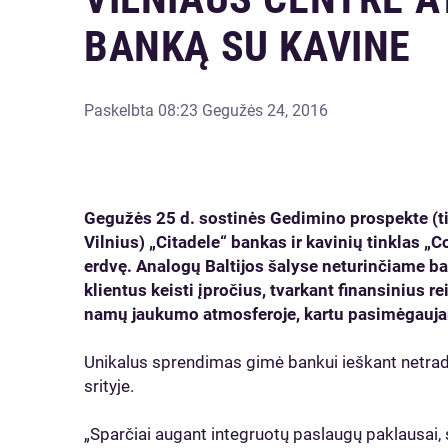
BANKĄ SU KAVINE
Paskelbta
08:23 Gegužės 24, 2016
Gegužės 25 d. sostinės Gedimino prospekte (ti
Vilnius) „Citadele“ bankas ir kavinių tinklas „C
erdvę. Analogų Baltijos šalyse neturinčiame b
klientus keisti įpročius, tvarkant finansinius 
namų jaukumo atmosferoje, kartu pasimėgaujan
Unikalus sprendimas gimė bankui ieškant netrad
srityje.
„Sparčiai augant integruotų paslaugų paklausai,