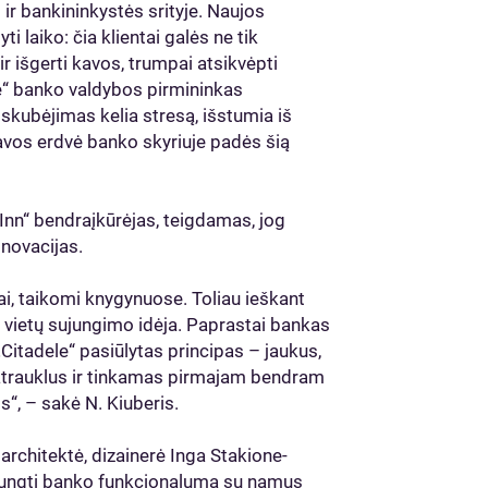
ir bankininkystės srityje. Naujos
 laiko: čia klientai galės ne tik
 išgerti kavos, trumpai atsikvėpti
le“ banko valdybos pirmininkas
 skubėjimas kelia stresą, išstumia iš
kavos erdvė banko skyriuje padės šią
 Inn“ bendraįkūrėjas, teigdamas, jog
inovacijas.
i, taikomi knygynuose. Toliau ieškant
ų vietų sujungimo idėja. Paprastai bankas
„Citadele“ pasiūlytas principas – jaukus,
trauklus ir tinkamas pirmajam bendram
s“, – sakė N. Kiuberis.
architektė, dizainerė Inga Stakione-
ujungti banko funkcionalumą su namus