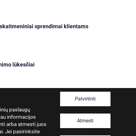
ji skaitmeniniai sprendimai klientams
nimo lūkesčiai
Patvirtinti
tinių paslaugų
giau informacijos
Atmesti
nti arba atmesti juos
. Jei pasirinksite