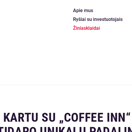
Apie mus
Ryšiai su investuotojais
Žiniasklaidai
 KARTU SU „COFFEE INN“
TIDARO UNIKALŲ PADALIN