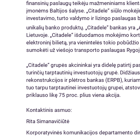
finansinių paslaugų teikėju mažmeniniams klient
įmonėms Baltijos šalyse. „Citadele“ siūlo mokėji
investavimo, turto valdymo ir lizingo paslaugas be
unikalių banko produktų. „Citadele“ bankas yra
Lietuvoje. „Citadele“ išduodamos mokėjimo korte
elektroninį bilietą, yra vienintelės tokio pobūdžio
sumokėti už viešojo transporto paslaugas Rygoj
„Citadele“ grupės akcininkai yra didelę patirtį p
turinčių tarptautinių investuotojų grupė. Didžia
rekonstrukcijos ir plėtros bankas (ERPB), kuriam
tuo tarpu tarptautinei investuotojų grupei, ats
priklauso likę 75 proc. plius viena akcija.
Kontaktinis asmuo:
Rita Simanavičiūtė
Korporatyvinės komunikacijos departamento di