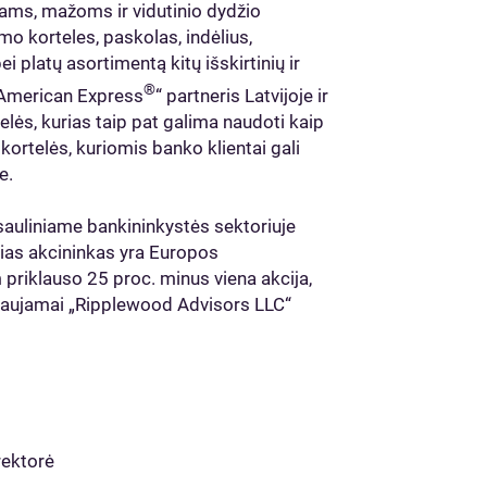
ams, mažoms ir vidutinio dydžio
mo korteles, paskolas, indėlius,
i platų asortimentą kitų išskirtinių ir
®
 „American Express
“ partneris Latvijoje ir
lės, kurias taip pat galima naudoti kaip
 kortelės, kuriomis banko klientai gali
e.
asauliniame bankininkystės sektoriuje
usias akcininkas yra Europos
 priklauso 25 proc. minus viena akcija,
tovaujamai „Ripplewood Advisors LLC“
rektorė