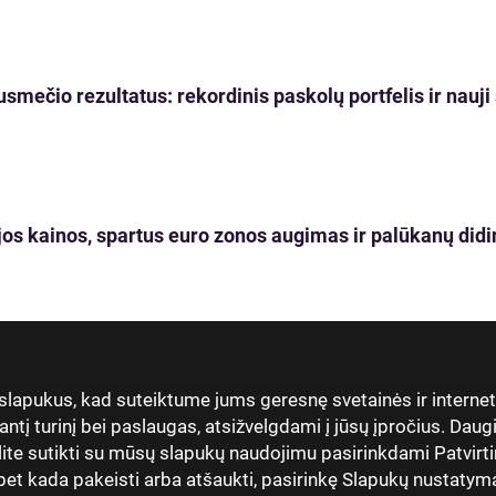
usmečio rezultatus: rekordinis paskolų portfelis ir nau
os kainos, spartus euro zonos augimas ir palūkanų didi
 slapukus, kad suteiktume jums geresnę svetainės ir interne
antį turinį bei paslaugas, atsižvelgdami į jūsų įpročius. Dau
lite sutikti su mūsų slapukų naudojimu pasirinkdami Patvirti
t kada pakeisti arba atšaukti, pasirinkę Slapukų nustatymai