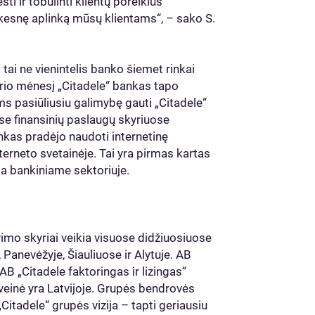
sti ir tobulinti klientų poreikius
aukesnę aplinką mūsų klientams“, – sako S.
ai ne vienintelis banko šiemet rinkai
rio mėnesį „Citadele“ bankas tapo
s pasiūliusiu galimybę gauti „Citadele“
se finansinių paslaugų skyriuose
nkas pradėjo naudoti internetinę
nterneto svetainėje. Tai yra pirmas kartas
ma bankiniame sektoriuje.
vimo skyriai veikia visuose didžiuosiuose
 Panevėžyje, Šiauliuose ir Alytuje. AB
B „Citadele faktoringas ir lizingas“
uveinė yra Latvijoje. Grupės bendrovės
. „Citadele“ grupės vizija – tapti geriausiu