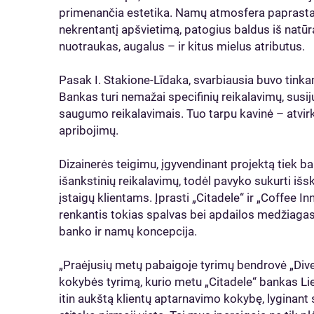
primenančia estetika. Namų atmosfera paprastai
nekrentantį apšvietimą, patogius baldus iš natūra
nuotraukas, augalus – ir kitus mielus atributus.
Pasak I. Stakione-Līdaka, svarbiausia buvo tink
Bankas turi nemažai specifinių reikalavimų, susij
saugumo reikalavimais. Tuo tarpu kavinė – atvirkš
apribojimų.
Dizainerės teigimu, įgyvendinant projektą tiek ba
išankstinių reikalavimų, todėl pavyko sukurti išskir
įstaigų klientams. Įprasti „Citadele“ ir „Coffee 
renkantis tokias spalvas bei apdailos medžiaga
banko ir namų koncepcija.
„Praėjusių metų pabaigoje tyrimų bendrovė „Dive
kokybės tyrimą, kurio metu „Citadele“ bankas Li
itin aukštą klientų aptarnavimo kokybę, lyginant 