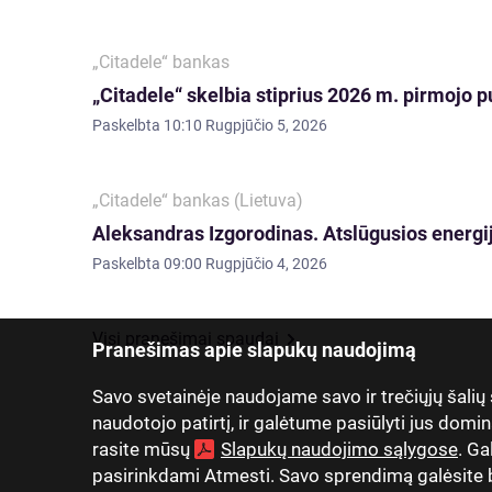
„Citadele“ bankas
„Citadele“ skelbia stiprius 2026 m. pirmojo p
Paskelbta
10:10 Rugpjūčio 5, 2026
„Citadele“ bankas (Lietuva)
Aleksandras Izgorodinas. Atslūgusios energij
Paskelbta
09:00 Rugpjūčio 4, 2026
Visi pranešimai spaudai
Pranešimas apie slapukų naudojimą
Savo svetainėje naudojame savo ir trečiųjų šalių
naudotojo patirtį, ir galėtume pasiūlyti jus domin
rasite mūsų
Slapukų naudojimo sąlygose
. Ga
pasirinkdami Atmesti. Savo sprendimą galėsite be