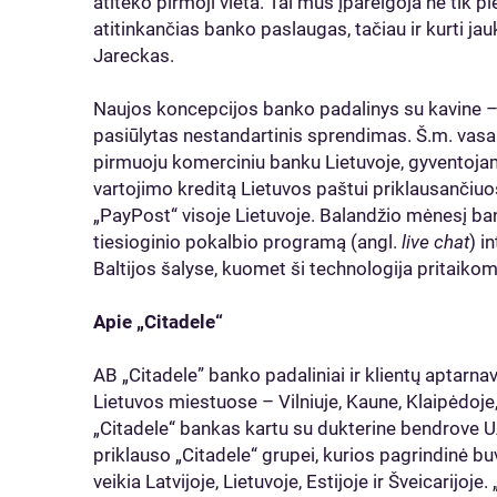
atiteko pirmoji vieta. Tai mus įpareigoja ne tik plė
atitinkančias banko paslaugas, tačiau ir kurti j
Jareckas.
Naujos koncepcijos banko padalinys su kavine – t
pasiūlytas nestandartinis sprendimas. Š.m. vasa
pirmuoju komerciniu banku Lietuvoje, gyventojam
vartojimo kreditą Lietuvos paštui priklausančiuo
„PayPost“ visoje Lietuvoje. Balandžio mėnesį ba
tiesioginio pokalbio programą (angl.
live chat
) i
Baltijos šalyse, kuomet ši technologija pritaiko
Apie „Citadele“
AB „Citadele” banko padaliniai ir klientų aptarna
Lietuvos miestuose – Vilniuje, Kaune, Klaipėdoje,
„Citadele“ bankas kartu su dukterine bendrove UA
priklauso „Citadele“ grupei, kurios pagrindinė b
veikia Latvijoje, Lietuvoje, Estijoje ir Šveicarijoje