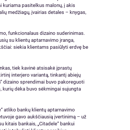
 kuriama pasitelkus malonų, į akis
lių medžiagų, įvairias detales – knygas,
amo, funkcionalaus dizaino suderinimas.
usių su klientų aptarnavimo įranga,
čiai: siekia klientams pasiūlyti erdvę be
nkas, tiek kavinė atsisakė įprastų
tinį interjero variantą, tinkantį abiejų
Inn“ dizaino sprendimai buvo pakoreguoti
s, kurių dėka buvo sėkmingai sujungta
“ atliko bankų klientų aptarnavimo
etuvoje gavo aukščiausią įvertinimą – už
su kitais bankais, „Citadele“ bankui