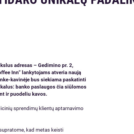
kslus adresas – Gedimino pr. 2,
offee Inn“ lankytojams atveria naują
anke-kavinėje bus siekiama paskatinti
reikalus: banko paslaugos čia siūlomos
t ir puodeliu kavos.
icinių sprendimų klientų aptarnavimo
 supratome, kad metas keisti