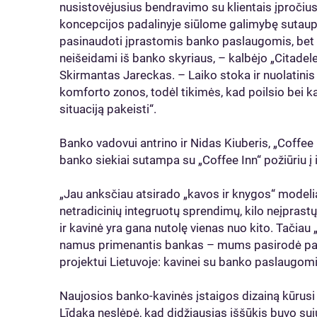
nusistovėjusius bendravimo su klientais įpročius 
koncepcijos padalinyje siūlome galimybę sutaupyti
pasinaudoti įprastomis banko paslaugomis, bet ir
neišeidami iš banko skyriaus, – kalbėjo „Citade
Skirmantas Jareckas. – Laiko stoka ir nuolatinis
komforto zonos, todėl tikimės, kad poilsio bei 
situaciją pakeisti“.
Banko vadovui antrino ir Nidas Kiuberis, „Coffee
banko siekiai sutampa su „Coffee Inn“ požiūriu į 
„Jau anksčiau atsirado „kavos ir knygos“ modelia
netradicinių integruotų sprendimų, kilo neįprast
ir kavinė yra gana nutolę vienas nuo kito. Tačiau 
namus primenantis bankas – mums pasirodė pa
projektui Lietuvoje: kavinei su banko paslaugomi
Naujosios banko-kavinės įstaigos dizainą kūrusi 
Līdaka neslėpė, kad didžiausias iššūkis buvo s