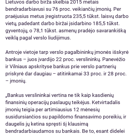
Lietuvos darbo birža skelbia 2015 metais
bendradarbiavusi su 76 proc. veikiančių įmonių. Per
praėjusius metus įregistruota 235,5 tūkst. laisvų darbo
vietų, padedant darbo biržai įsidarbino 185,5 tūkst.
gyventojų, o 78,1 tūkst. asmenų pradėjo savarankišką
veiklą pagal verslo liudijimus.
Antroje vietoje tarp verslo pagalbininkų įmonės išskyrė
bankus – juos įvardijo 22 proc. verslininkų. Panevėžio
ir Vilniaus apskrityse bankus prie verslo partnerių
priskyrė dar daugiau – atitinkamai 33 proc. ir 28 proc.
– įmonių.
„Bankus verslininkai vertina ne tik kaip kasdienių
finansinių operacijų paslaugų teikėjus. Ketvirtadalis
įmonių teigia per artimiausius 12 mėnesių
susidursiančios su papildomo finansavimo poreikiu, ir
daugelis jų ketina spręsti šį klausimą
bendradarbiaudamos su bankais. Be to, esant didelei