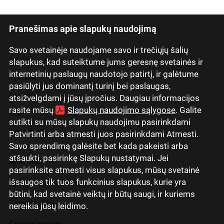
Pranešimas apie slapukų naudojimą
Savo svetainėje naudojame savo ir trečiųjų šalių
Latviski
slapukus, kad suteiktume jums geresnę svetainės ir
internetinių paslaugų naudotojo patirtį, ir galėtume
Русский
pasiūlyti jus dominantį turinį bei paslaugas,
English
atsižvelgdami į jūsų įpročius. Daugiau informacijos
rasite mūsų
Slapukų naudojimo sąlygose
. Galite
Eesti
sutikti su mūsų slapukų naudojimu pasirinkdami
Lietuviškai
Patvirtinti arba atmesti juos pasirinkdami Atmesti.
Savo sprendimą galėsite bet kada pakeisti arba
atšaukti, pasirinkę Slapukų nustatymai. Jei
Apie mus
pasirinksite atmesti visus slapukus, mūsų svetainė
išsaugos tik tuos funkcinius slapukus, kurie yra
Ryšiai su investuotojais
būtini, kad svetainė veiktų ir būtų saugi, ir kuriems
Žiniasklaidai
nereikia jūsų leidimo.