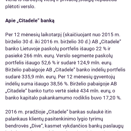
plėtoti verslo.
Apie „Citadele“ banką
Per 12 mėnesių laikotarpį (skaičiuojant nuo 2015 m.
birželio 30 d. iki 2016 m. birželio 30 d.) AB „Citadele“
banko Lietuvoje paskolų portfelis išaugo 22 % ir
pasiekė 266 mln. eurų. Verslo segmente paskolų
portfelis išaugo 52,6 % ir sudarė 124,9 mln. eurų.
Birželio pabaigoje AB „Citadele“ banko indėlių portfelis
sudarė 335,9 mln. eurų. Per 12 mėnesių gyventojų
indėlių suma išaugo 38,56 %. Birželio pabaigoje AB
„Citadele“ banko turto vertė siekė 434 mln. eurų, o
banko kapitalo pakankamumo rodiklis buvo 17,20 %.
2016 m. pradžioje „Citadele“ bankas sulaukė itin
palankaus klientų pasitenkinimo lygio tyrimų
bendrovės „Dive“, kasmet vykdančios bankų paslaugų