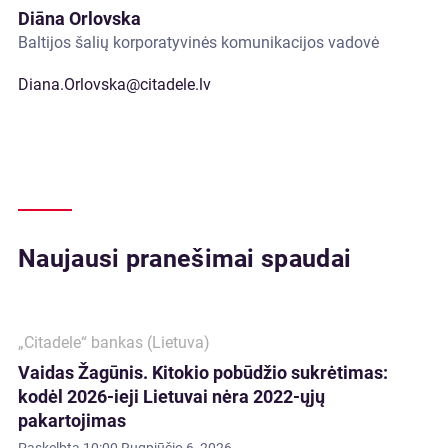
Diāna Orlovska
Baltijos šalių korporatyvinės komunikacijos vadovė
Diana.Orlovska@citadele.lv
Naujausi pranešimai spaudai
„Citadele“ bankas (Lietuva)
Vaidas Žagūnis. Kitokio pobūdžio sukrėtimas:
kodėl 2026-ieji Lietuvai nėra 2022-ųjų
pakartojimas