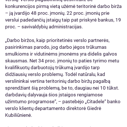
konkurencijos pirmą vietą užėmė teritorinė darbo birža
– ją įvardijo 48 proc. įmonių. 22 proc. įmonių prie
verslui padedančių įstaigų taip pat priskyrė bankus, 19
proc. – savivaldybių administracijas.
„Darbo biržos, kaip prioritetinės verslo partnerės,
pasirinkimas parodo, jog darbo jėgos trūkumas
smulkioms ir vidutinėms įmonėms yra didelis galvos
skausmas. Net 34 proc. įmonių to paties tyrimo metu
kvalifikuotų darbuotojų trūkumą įvardijo tarp
didžiausių verslo problemų. Todėl natūralu, kad
verslininkai vertina teritorinių darbo biržų pagalbą
sprendžiant šią problemą, be to, daugiau nei 10 tūkst.
darbdavių dalyvauja šios įstaigos rengiamose
užimtumo programose“, – pastebėjo „Citadele“ banko
verslo klientų departamento direktorė Giedrė
Kubiliūnienė.