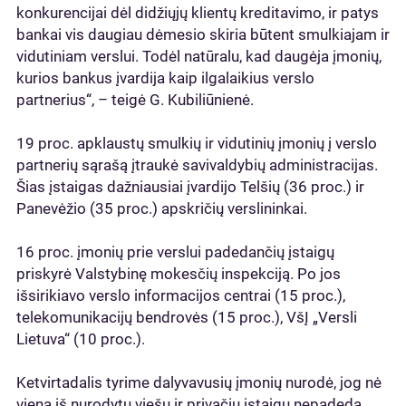
konkurencijai dėl didžiųjų klientų kreditavimo, ir patys
bankai vis daugiau dėmesio skiria būtent smulkiajam ir
vidutiniam verslui. Todėl natūralu, kad daugėja įmonių,
kurios bankus įvardija kaip ilgalaikius verslo
partnerius“, – teigė G. Kubiliūnienė.
19 proc. apklaustų smulkių ir vidutinių įmonių į verslo
partnerių sąrašą įtraukė savivaldybių administracijas.
Šias įstaigas dažniausiai įvardijo Telšių (36 proc.) ir
Panevėžio (35 proc.) apskričių verslininkai.
16 proc. įmonių prie verslui padedančių įstaigų
priskyrė Valstybinę mokesčių inspekciją. Po jos
išsirikiavo verslo informacijos centrai (15 proc.),
telekomunikacijų bendrovės (15 proc.), VšĮ „Versli
Lietuva“ (10 proc.).
Ketvirtadalis tyrime dalyvavusių įmonių nurodė, jog nė
viena iš nurodytų viešų ir privačių įstaigų nepadeda