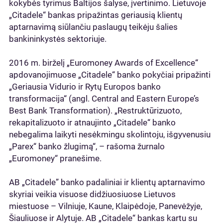
kokybės tyrimus Baltijos šalyse, įvertinimo. Lietuvoje
„Citadele“ bankas pripažintas geriausią klientų
aptarnavimą siūlančiu paslaugų teikėju šalies
bankininkystės sektoriuje.
2016 m. birželį „Euromoney Awards of Excellence“
apdovanojimuose „Citadele“ banko pokyčiai pripažinti
„Geriausia Vidurio ir Rytų Europos banko
transformacija“ (angl. Central and Eastern Europe’s
Best Bank Transformation). „Restruktūrizuoto,
rekapitalizuoto ir atnaujinto „Citadele“ banko
nebegalima laikyti nesėkmingu skolintoju, išgyvenusiu
„Parex“ banko žlugimą“, – rašoma žurnalo
„Euromoney“ pranešime.
AB „Citadele” banko padaliniai ir klientų aptarnavimo
skyriai veikia visuose didžiuosiuose Lietuvos
miestuose – Vilniuje, Kaune, Klaipėdoje, Panevėžyje,
Šiauliuose ir Alytuje. AB „Citadele“ bankas kartu su