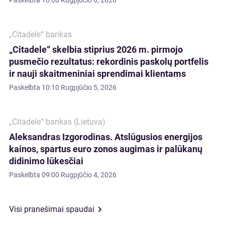
Paskelbta
10:00 Rugpjūčio 6, 2026
„Citadele“ bankas
„Citadele“ skelbia stiprius 2026 m. pirmojo
pusmečio rezultatus: rekordinis paskolų portfelis
ir nauji skaitmeniniai sprendimai klientams
Paskelbta
10:10 Rugpjūčio 5, 2026
„Citadele“ bankas (Lietuva)
Aleksandras Izgorodinas. Atslūgusios energijos
kainos, spartus euro zonos augimas ir palūkanų
didinimo lūkesčiai
Paskelbta
09:00 Rugpjūčio 4, 2026
Visi pranešimai spaudai