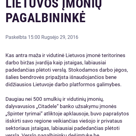
LIETUVOS ĮMONIŲ
PAGALBININKĖ
Paskelbta
15:00 Rugsėjo 29, 2016
Kas antra maža ir vidutinė Lietuvos įmonė teritorines
darbo biržas įvardija kaip įstaigas, labiausiai
padedančias plėtoti verslą. Stokodamos darbo jėgos,
šalies bendrovės pripažįsta išnaudojančios bene
didžiausios Lietuvoje darbo platformos galimybes.
Daugiau nei 500 smulkių ir vidutinių įmonių,
dalyvavusios „Citadele“ banko užsakymu įmonės
„Spinter tyrimai“ atliktoje apklausoje, buvo paprašytos
išskirti savo regione veikiančias viešojo ir privataus
sektoriaus įstaigas, labiausiai padedančias plėtoti
verslą. Verslo pagalbininkų dešimtuke be