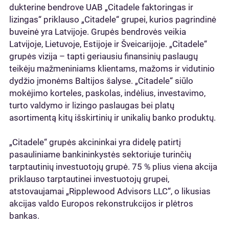
dukterine bendrove UAB „Citadele faktoringas ir
lizingas“ priklauso „Citadele“ grupei, kurios pagrindinė
buveinė yra Latvijoje. Grupės bendrovės veikia
Latvijoje, Lietuvoje, Estijoje ir Šveicarijoje. „Citadele“
grupės vizija – tapti geriausiu finansinių paslaugų
teikėju mažmeniniams klientams, mažoms ir vidutinio
dydžio įmonėms Baltijos šalyse. „Citadele“ siūlo
mokėjimo korteles, paskolas, indėlius, investavimo,
turto valdymo ir lizingo paslaugas bei platų
asortimentą kitų išskirtinių ir unikalių banko produktų.
„Citadele“ grupės akcininkai yra didelę patirtį
pasauliniame bankininkystės sektoriuje turinčių
tarptautinių investuotojų grupė. 75 % plius viena akcija
priklauso tarptautinei investuotojų grupei,
atstovaujamai „Ripplewood Advisors LLC“, o likusias
akcijas valdo Europos rekonstrukcijos ir plėtros
bankas.