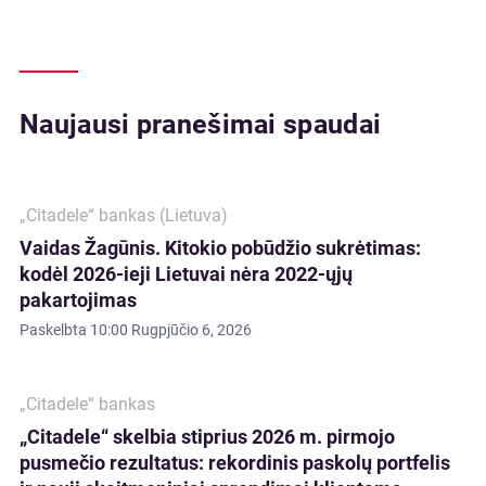
Naujausi pranešimai spaudai
„Citadele“ bankas (Lietuva)
Vaidas Žagūnis. Kitokio pobūdžio sukrėtimas:
kodėl 2026-ieji Lietuvai nėra 2022-ųjų
pakartojimas
Paskelbta
10:00 Rugpjūčio 6, 2026
„Citadele“ bankas
„Citadele“ skelbia stiprius 2026 m. pirmojo
pusmečio rezultatus: rekordinis paskolų portfelis