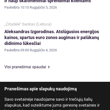
ir nauji skaitmeniniai sprendimai klientams
Paskelbta
10:10 Rugpjūčio 5, 2026
„Citadele“ bankas (Lietuva)
Aleksandras Izgorodinas. Atslūgusios energijos
kainos, spartus euro zonos augimas ir palūkanų
didinimo lūkesčiai
Paskelbta
09:00 Rugpjūčio 4, 2026
Visi pranešimai spaudai
Pranešimas apie slapukų naudojimą
Savo svetainėje naudojame savo ir trečiųjų šalių
Latviski
slapukus, kad suteiktume jums geresnę svetainės ir