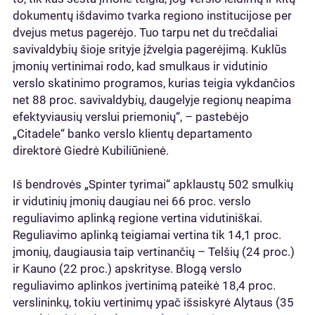
dokumentų išdavimo tvarka regiono institucijose per
dvejus metus pagerėjo. Tuo tarpu net du trečdaliai
savivaldybių šioje srityje įžvelgia pagerėjimą. Kuklūs
įmonių vertinimai rodo, kad smulkaus ir vidutinio
verslo skatinimo programos, kurias teigia vykdančios
net 88 proc. savivaldybių, daugelyje regionų neapima
efektyviausių verslui priemonių“, – pastebėjo
„Citadele“ banko verslo klientų departamento
direktorė Giedrė Kubiliūnienė.
Iš bendrovės „Spinter tyrimai“ apklaustų 502 smulkių
ir vidutinių įmonių daugiau nei 66 proc. verslo
reguliavimo aplinką regione vertina vidutiniškai.
Reguliavimo aplinką teigiamai vertina tik 14,1 proc.
įmonių, daugiausia taip vertinančių – Telšių (24 proc.)
ir Kauno (22 proc.) apskrityse. Blogą verslo
reguliavimo aplinkos įvertinimą pateikė 18,4 proc.
verslininkų, tokiu vertinimų ypač išsiskyrė Alytaus (35