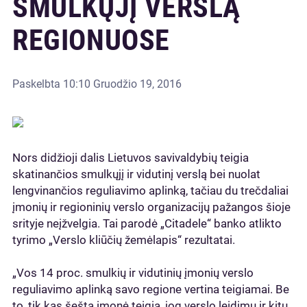
SMULKŲJĮ VERSLĄ
REGIONUOSE
Paskelbta
10:10 Gruodžio 19, 2016
Nors didžioji dalis Lietuvos savivaldybių teigia
skatinančios smulkųjį ir vidutinį verslą bei nuolat
lengvinančios reguliavimo aplinką, tačiau du trečdaliai
įmonių ir regioninių verslo organizacijų pažangos šioje
srityje neįžvelgia. Tai parodė „Citadele“ banko atlikto
tyrimo „Verslo kliūčių žemėlapis“ rezultatai.
„Vos 14 proc. smulkių ir vidutinių įmonių verslo
reguliavimo aplinką savo regione vertina teigiamai. Be
to, tik kas šešta įmonė teigia, jog verslo leidimų ir kitų