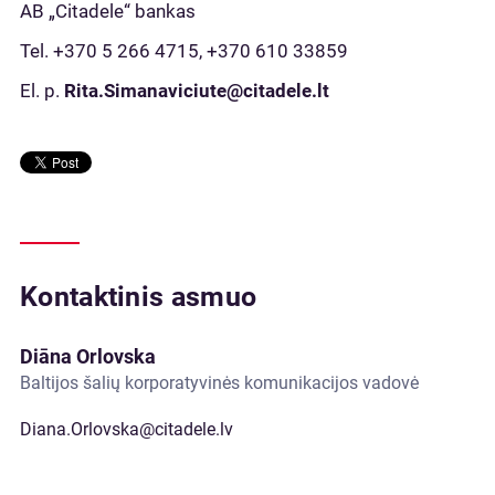
AB „Citadele“ bankas
Tel. +370 5 266 4715, +370 610 33859
El. p.
Rita.Simanaviciute@citadele.lt
Kontaktinis asmuo
Diāna Orlovska
Baltijos šalių korporatyvinės komunikacijos vadovė
Diana.Orlovska@citadele.lv