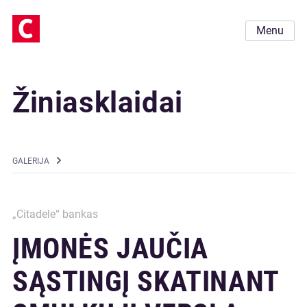
Menu
Žiniasklaidai
GALERIJA
„Citadele“ bankas
ĮMONĖS JAUČIA
SĄSTINGĮ SKATINANT