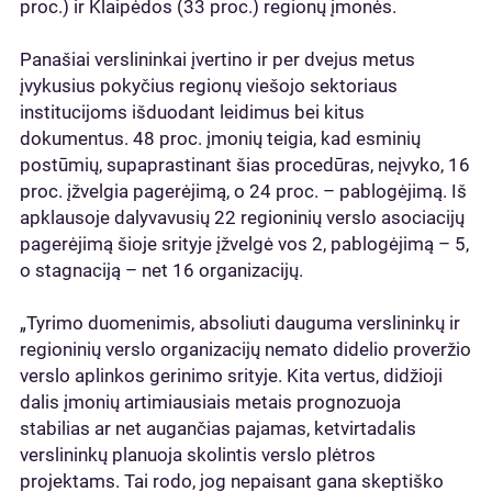
proc.) ir Klaipėdos (33 proc.) regionų įmonės.
Panašiai verslininkai įvertino ir per dvejus metus
įvykusius pokyčius regionų viešojo sektoriaus
institucijoms išduodant leidimus bei kitus
dokumentus. 48 proc. įmonių teigia, kad esminių
postūmių, supaprastinant šias procedūras, neįvyko, 16
proc. įžvelgia pagerėjimą, o 24 proc. – pablogėjimą. Iš
apklausoje dalyvavusių 22 regioninių verslo asociacijų
pagerėjimą šioje srityje įžvelgė vos 2, pablogėjimą – 5,
o stagnaciją – net 16 organizacijų.
„Tyrimo duomenimis, absoliuti dauguma verslininkų ir
regioninių verslo organizacijų nemato didelio proveržio
verslo aplinkos gerinimo srityje. Kita vertus, didžioji
dalis įmonių artimiausiais metais prognozuoja
stabilias ar net augančias pajamas, ketvirtadalis
verslininkų planuoja skolintis verslo plėtros
projektams. Tai rodo, jog nepaisant gana skeptiško