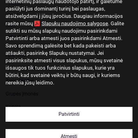
internetinių paslaugų naudotojo patirtį, ir galėtume
Русский
pasiūlyti jus dominantį turinį bei paslaugas,
English
atsižvelgdami į jūsų įpročius. Daugiau informacijos
rasite mūsų
Slapukų naudojimo sąlygose
. Galite
Eesti
sutikti su mūsų slapukų naudojimu pasirinkdami
Lietuviškai
Patvirtinti arba atmesti juos pasirinkdami Atmesti.
Savo sprendimą galėsite bet kada pakeisti arba
atšaukti, pasirinkę Slapukų nustatymai. Jei
Apie mus
pasirinksite atmesti visus slapukus, mūsų svetainė
išsaugos tik tuos funkcinius slapukus, kurie yra
Ryšiai su investuotojais
būtini, kad svetainė veiktų ir būtų saugi, ir kuriems
Žiniasklaidai
nereikia jūsų leidimo.
Grupės įmonės
Karjera
Patvirtinti
Kontaktai
Atmesti