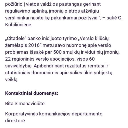
požiūrio į vietos valdžios pastangas gerinant
reguliavimo aplinką, įmonių plėtros atžvilgiu
verslininkai nusiteikę pakankamai pozityviai“, – sakė G.
Kubiliūnienė.
„Citadele“ banko inicijuoto tyrimo „Verslo kliūčių
žemėlapis 2016“ metu savo nuomonę apie verslo
problemas išsakė per 500 smulkių ir vidutinių įmonių,
22 regioninės verslo asociacijos, visos 60
savivaldybių. Apibendrinant rezultatus remtasi ir
statistiniais duomenimis apie šalies ūkio subjektų
veiklą.
Kontaktiniai duomenys:
Rita Simanavičiūtė
Korporatyvinės komunikacijos departamento
direktorė