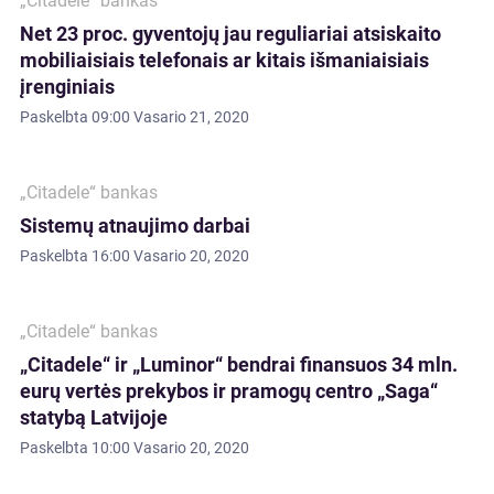
„Citadele“ bankas
Net 23 proc. gyventojų jau reguliariai atsiskaito
mobiliaisiais telefonais ar kitais išmaniaisiais
įrenginiais
Paskelbta
09:00 Vasario 21, 2020
„Citadele“ bankas
Sistemų atnaujimo darbai
Paskelbta
16:00 Vasario 20, 2020
„Citadele“ bankas
„Citadele“ ir „Luminor“ bendrai finansuos 34 mln.
eurų vertės prekybos ir pramogų centro „Saga“
statybą Latvijoje
Paskelbta
10:00 Vasario 20, 2020