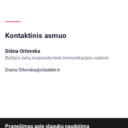
Kontaktinis asmuo
Diāna Orlovska
Baltijos šalių korporatyvinės komunikacijos vadovė
Diana.Orlovska@citadele.lv
Pranešimas apie slapukų naudojimą