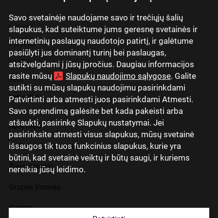
Savo svetainėje naudojame savo ir trečiųjų šalių
Latviski
slapukus, kad suteiktume jums geresnę svetainės ir
internetinių paslaugų naudotojo patirtį, ir galėtume
Русский
pasiūlyti jus dominantį turinį bei paslaugas,
English
atsižvelgdami į jūsų įpročius. Daugiau informacijos
rasite mūsų
Slapukų naudojimo sąlygose
. Galite
Eesti
sutikti su mūsų slapukų naudojimu pasirinkdami
Lietuviškai
Patvirtinti arba atmesti juos pasirinkdami Atmesti.
Savo sprendimą galėsite bet kada pakeisti arba
atšaukti, pasirinkę Slapukų nustatymai. Jei
Apie mus
pasirinksite atmesti visus slapukus, mūsų svetainė
išsaugos tik tuos funkcinius slapukus, kurie yra
Ryšiai su investuotojais
būtini, kad svetainė veiktų ir būtų saugi, ir kuriems
Žiniasklaidai
nereikia jūsų leidimo.
Grupės įmonės
Karjera