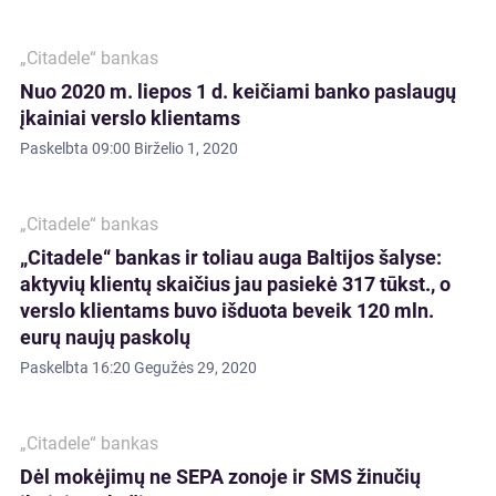
„Citadele“ bankas
Nuo 2020 m. liepos 1 d. keičiami banko paslaugų
įkainiai verslo klientams
Paskelbta
09:00 Birželio 1, 2020
„Citadele“ bankas
„Citadele“ bankas ir toliau auga Baltijos šalyse:
aktyvių klientų skaičius jau pasiekė 317 tūkst., o
verslo klientams buvo išduota beveik 120 mln.
eurų naujų paskolų
Paskelbta
16:20 Gegužės 29, 2020
„Citadele“ bankas
Dėl mokėjimų ne SEPA zonoje ir SMS žinučių