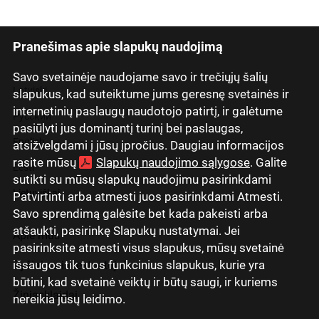
Pranešimas apie slapukų naudojimą
Savo svetainėje naudojame savo ir trečiųjų šalių
Latviski
slapukus, kad suteiktume jums geresnę svetainės ir
internetinių paslaugų naudotojo patirtį, ir galėtume
Русский
pasiūlyti jus dominantį turinį bei paslaugas,
English
atsižvelgdami į jūsų įpročius. Daugiau informacijos
rasite mūsų
Slapukų naudojimo sąlygose
. Galite
Eesti
sutikti su mūsų slapukų naudojimu pasirinkdami
Lietuviškai
Patvirtinti arba atmesti juos pasirinkdami Atmesti.
Savo sprendimą galėsite bet kada pakeisti arba
atšaukti, pasirinkę Slapukų nustatymai. Jei
Apie mus
pasirinksite atmesti visus slapukus, mūsų svetainė
išsaugos tik tuos funkcinius slapukus, kurie yra
Ryšiai su investuotojais
būtini, kad svetainė veiktų ir būtų saugi, ir kuriems
Žiniasklaidai
nereikia jūsų leidimo.