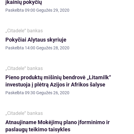
įkainių pokyčių
Paskelbta
09:00 Gegužės 29, 2020
„Citadele“ bankas
Pokyčiai Alytaus skyriuje
Paskelbta
14:00 Gegužės 28, 2020
„Citadele“ bankas
Pieno produktų mišinių bendrovė „Litamilk“
investuoja į plėtrą Azijos ir Afrikos šalyse
Paskelbta
09:30 Gegužės 26, 2020
„Citadele“ bankas
Atnaujiname Mokėjimų plano įforminimo ir
paslaugų teikimo taisykles