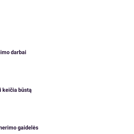
nimo darbai
i keičia būstą
 nerimo gaidelės