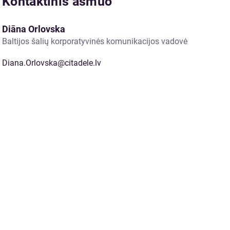
Kontaktinis asmuo
Diāna Orlovska
Baltijos šalių korporatyvinės komunikacijos vadovė
Diana.Orlovska@citadele.lv