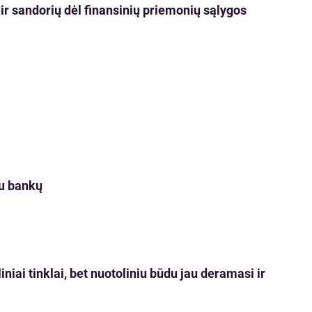
r sandorių dėl finansinių priemonių sąlygos
au bankų
niai tinklai, bet nuotoliniu būdu jau deramasi ir