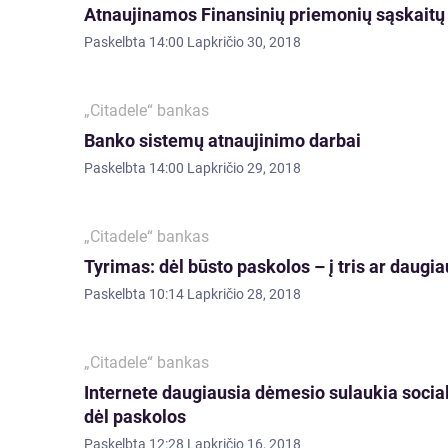
Atnaujinamos Finansinių priemonių sąskaitų i
Paskelbta
14:00 Lapkričio 30, 2018
„Citadele“ bankas
Banko sistemų atnaujinimo darbai
Paskelbta
14:00 Lapkričio 29, 2018
„Citadele“ bankas
Tyrimas: dėl būsto paskolos – į tris ar daugi
Paskelbta
10:14 Lapkričio 28, 2018
„Citadele“ bankas
Internete daugiausia dėmesio sulaukia sociali
dėl paskolos
Paskelbta
12:28 Lapkričio 16, 2018