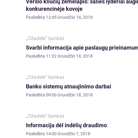
Verslo kliūčių žemėlapis: šalies lyderiai aug
konkurencinėje kovoje
Paskelbta
12:45 Gruodžio 18, 2018
„Citadele“ bankas
Svarbi informacija apie paslaugų prieinamumą
Paskelbta
11:32 Gruodžio 18, 2018
„Citadele“ bankas
Banko sistemų atnaujinimo darbai
Paskelbta
09:00 Gruodžio 18, 2018
„Citadele“ bankas
Informacija dėl indėlių draudimo
Paskelbta
14:00 Gruodžio 7, 2018