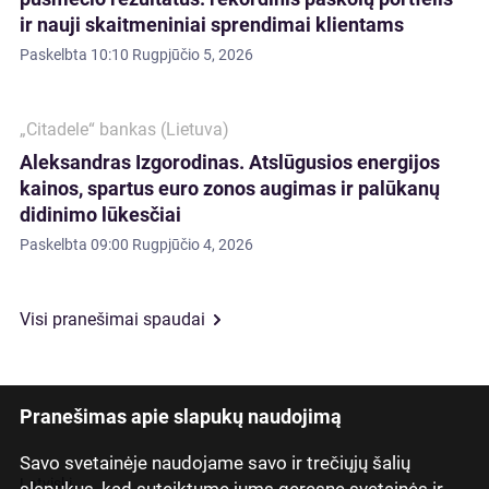
ir nauji skaitmeniniai sprendimai klientams
Paskelbta
10:10 Rugpjūčio 5, 2026
„Citadele“ bankas (Lietuva)
Aleksandras Izgorodinas. Atslūgusios energijos
kainos, spartus euro zonos augimas ir palūkanų
didinimo lūkesčiai
Paskelbta
09:00 Rugpjūčio 4, 2026
Visi pranešimai spaudai
Pranešimas apie slapukų naudojimą
Savo svetainėje naudojame savo ir trečiųjų šalių
Latviski
slapukus, kad suteiktume jums geresnę svetainės ir