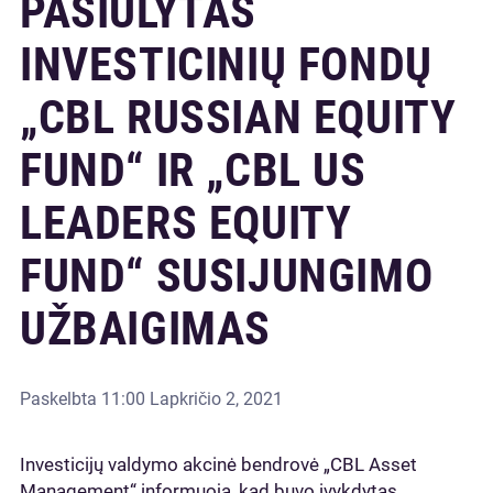
PASIŪLYTAS
INVESTICINIŲ FONDŲ
„CBL RUSSIAN EQUITY
FUND“ IR „CBL US
LEADERS EQUITY
FUND“ SUSIJUNGIMO
UŽBAIGIMAS
Paskelbta
11:00 Lapkričio 2, 2021
Investicijų valdymo akcinė bendrovė „CBL Asset
Management“ informuoja, kad buvo įvykdytas