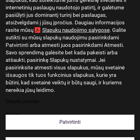
internetinių paslaugų naudotojo patirtį, ir galėtume
Русский
pasiūlyti jus dominantį turinį bei paslaugas,
English
atsižvelgdami į jūsų įpročius. Daugiau informacijos
rasite mūsų
Slapukų naudojimo sąlygose
. Galite
Eesti
sutikti su mūsų slapukų naudojimu pasirinkdami
Lietuviškai
Patvirtinti arba atmesti juos pasirinkdami Atmesti.
Savo sprendimą galėsite bet kada pakeisti arba
atšaukti, pasirinkę Slapukų nustatymai. Jei
Apie mus
pasirinksite atmesti visus slapukus, mūsų svetainė
išsaugos tik tuos funkcinius slapukus, kurie yra
Ryšiai su investuotojais
būtini, kad svetainė veiktų ir būtų saugi, ir kuriems
Žiniasklaidai
nereikia jūsų leidimo.
Grupės įmonės
Karjera
Patvirtinti
Kontaktai