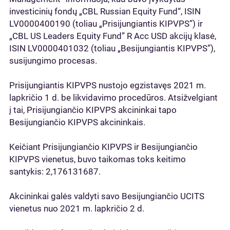
investicinių fondų „CBL Russian Equity Fund“, ISIN
LV0000400190 (toliau „Prisijungiantis KIPVPS”) ir
„CBL US Leaders Equity Fund” R Acc USD akcijų klasė,
ISIN LV0000401032 (toliau „Besijungiantis KIPVPS”),
susijungimo procesas.
Prisijungiantis KIPVPS nustojo egzistavęs 2021 m.
lapkričio 1 d. be likvidavimo procedūros. Atsižvelgiant
į tai, Prisijungiančio KIPVPS akcininkai tapo
Besijungiančio KIPVPS akcininkais.
Keičiant Prisijungiančio KIPVPS ir Besijungiančio
KIPVPS vienetus, buvo taikomas toks keitimo
santykis: 2,176131687.
Akcininkai galės valdyti savo Besijungiančio UCITS
vienetus nuo 2021 m. lapkričio 2 d.