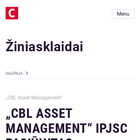
Menu
Žiniasklaidai
GALERIJA
„CBL Asset Management“
„CBL ASSET
MANAGEMENT“ IPJSC