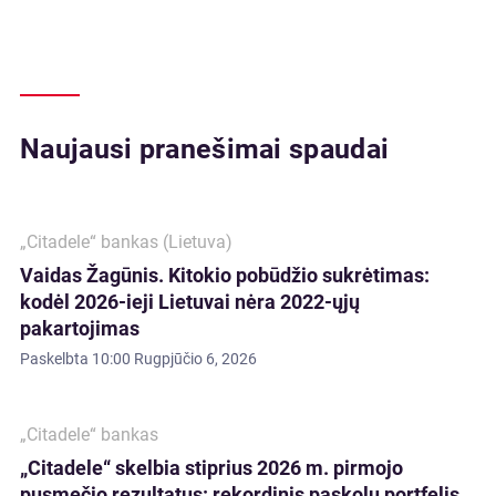
Naujausi pranešimai spaudai
„Citadele“ bankas (Lietuva)
Vaidas Žagūnis. Kitokio pobūdžio sukrėtimas:
kodėl 2026-ieji Lietuvai nėra 2022-ųjų
pakartojimas
Paskelbta
10:00 Rugpjūčio 6, 2026
„Citadele“ bankas
„Citadele“ skelbia stiprius 2026 m. pirmojo
pusmečio rezultatus: rekordinis paskolų portfelis