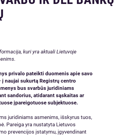
Ų
rmacija, kuri yra aktuali Lietuvoje
menims.
enys privalo pateikti duomenis apie savo
 į naujai sukurtą Registrų centro
omenys bus svarbūs juridiniams
nt sandorius, atidarant sąskaitas ar
ituose įpareigotuose subjektuose.
ems juridiniams asmenims, išskyrus tuos,
ybė. Pareiga yra nustatyta Lietuvos
imo prevencijos įstatymu, įgyvendinant