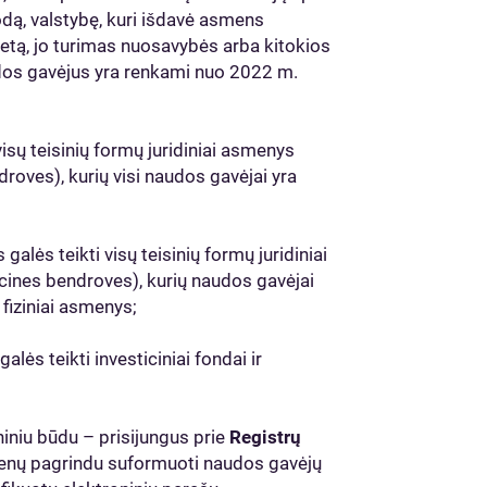
dą, valstybę, kuri išdavė asmens
etą, jo turimas nuosavybės arba kitokios
dos gavėjus yra renkami nuo 2022 m.
isų teisinių formų juridiniai asmenys
droves), kurių visi naudos gavėjai yra
lės teikti visų teisinių formų juridiniai
icines bendroves), kurių naudos gavėjai
 fiziniai asmenys;
ės teikti investiciniai fondai ir
niniu būdu – prisijungus prie
Registrų
menų pagrindu suformuoti naudos gavėjų