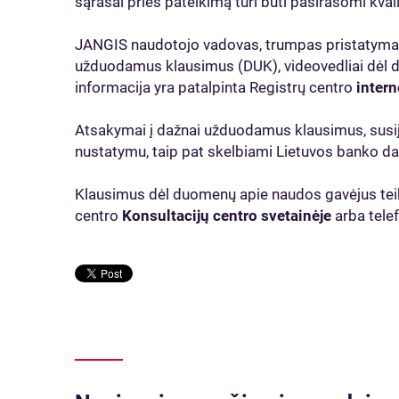
sąrašai prieš pateikimą turi būti pasirašomi kval
JANGIS naudotojo vadovas, trumpas pristatymas 
užduodamus klausimus (DUK), videovedliai dėl d
informacija yra patalpinta Registrų centro
intern
Atsakymai į dažnai užduodamus klausimus, susi
nustatymu, taip pat skelbiami Lietuvos banko da
Klausimus dėl duomenų apie naudos gavėjus teik
centro
Konsultacijų centro svetainėje
arba tele