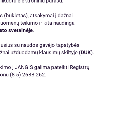
ifikuotu elektroniniu parašu.
(bukletas), atsakymai į dažnai
uomenų teikimo ir kita naudinga
eto svetainėje
.
jusius su naudos gavėjo tapatybės
žnai užduodamų klausimų skiltyje (
DUK
).
imo į JANGIS galima pateikti Registrų
fonu (8 5) 2688 262.