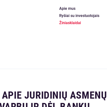
Apie mus
Ryšiai su investuotojais
Žiniasklaidai
 APIE JURIDINIŲ ASMENŲ
VARBU IR DĖL BANKŲ