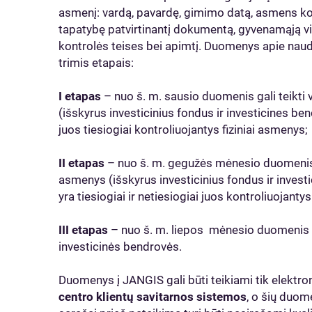
asmenį: vardą, pavardę, gimimo datą, asmens ko
tapatybę patvirtinantį dokumentą, gyvenamąją vi
kontrolės teises bei apimtį. Duomenys apie nau
trimis etapais:
I etapas
– nuo š. m. sausio duomenis gali teikti v
(išskyrus investicinius fondus ir investicines ben
juos tiesiogiai kontroliuojantys fiziniai asmenys;
II etapas
– nuo š. m. gegužės mėnesio duomenis ga
asmenys (išskyrus investicinius fondus ir invest
yra tiesiogiai ir netiesiogiai juos kontroliuojantys
III etapas
– nuo š. m. liepos mėnesio duomenis gal
investicinės bendrovės.
Duomenys į JANGIS gali būti teikiami tik elektro
centro klientų savitarnos sistemos
, o šių duo