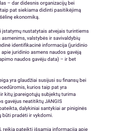
as – dar didesnis organizacijų bei
taip pat siekiama didinti pasitikėjimą
ešėlinę ekonomiką.
statymų nustatytais atvejais turintiems
ms asmenims, valstybės ir savivaldybių
dinė identifikacinė informacija (juridinio
apie juridinio asmens naudos gavėją
apimo naudos gavėju data) – ir bet
iga yra glaudžiai susijusi su finansų bei
cedūromis, kurios taip pat yra
ir kitų įpareigotųjų subjektų turima
os gavėjus neatitiktų JANGIS
ateikta, dalykiniai santykiai ar piniginės
 būti pradėti ir vykdomi.
reikia pateikti išsamią informaciją apie