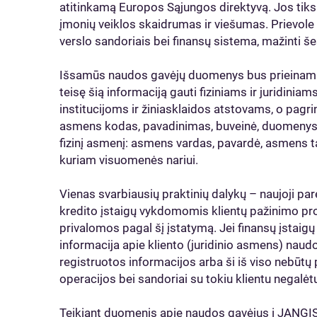
atitinkamą Europos Sąjungos direktyvą. Jos tiksl
įmonių veiklos skaidrumas ir viešumas. Prievole 
verslo sandoriais bei finansų sistema, mažinti š
Išsamūs naudos gavėjų duomenys bus prieinami į
teisę šią informaciją gauti fiziniams ir juridinia
institucijoms ir žiniasklaidos atstovams, o pagrin
asmens kodas, pavadinimas, buveinė, duomenys 
fizinį asmenį: asmens vardas, pavardė, asmens t
kuriam visuomenės nariui.
Vienas svarbiausių praktinių dalykų – naujoji pare
kredito įstaigų vykdomomis klientų pažinimo pro
privalomos pagal šį įstatymą. Jei finansų įstaigų 
informacija apie kliento (juridinio asmens) naud
registruotos informacijos arba ši iš viso nebūtų p
operacijos bei sandoriai su tokiu klientu negalėtų
Teikiant duomenis apie naudos gavėjus į JANGIS, 