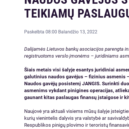
TEIKIAMŲ PASLAUG
Paskelbta
08:00 Balandžio 13, 2022
Dalijamės Lietuvos bankų asociacijos parengta info
registruotoms verslo įmonėms – juridiniams as
Šiais metais visi šalyje esantys juridiniai asm
galutinius naudos gavėjus – fizinius asmenis –
Naudos gavėjų posistemį JANGIS. Surinkti du
asmenims vykdant pinigines operacijas, atlieka
gaunant kitas paslaugas finansų įstaigose ir k
Naujovė yra aktuali visiems mūsų šalyje įsteigti
kurių vienintelis dalyvis yra valstybė ar savivald
Respublikos pinigų plovimo ir teroristų finansav