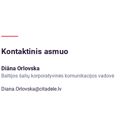
Kontaktinis asmuo
Diāna Orlovska
Baltijos šalių korporatyvinės komunikacijos vadovė
Diana.Orlovska@citadele.lv