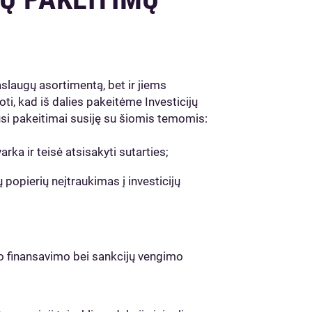
aslaugų asortimentą, bet ir jiems
i, kad iš dalies pakeitėme Investicijų
usi pakeitimai susiję su šiomis temomis:
ka ir teisė atsisakyti sutarties;
ų popierių neįtraukimas į investicijų
imo finansavimo bei sankcijų vengimo