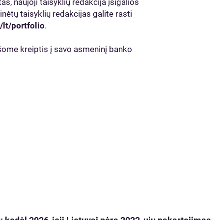
, naujoji taisyklių redakcija įsigalios
nėtų taisyklių redakcijas galite rasti
lt/portfolio
.
šome kreiptis į savo asmeninį banko