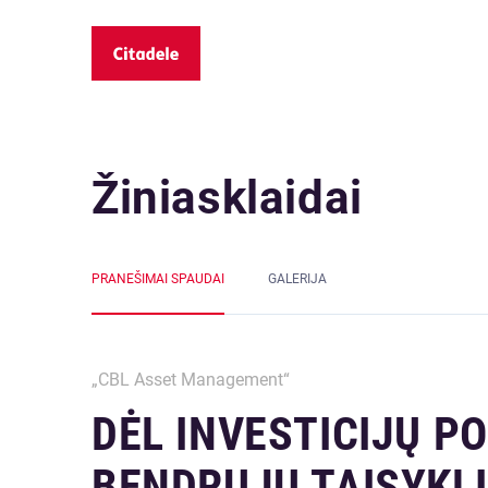
Žiniasklaidai
PRANEŠIMAI SPAUDAI
GALERIJA
„CBL Asset Management“
DĖL INVESTICIJŲ P
BENDRŲJŲ TAISYKLI