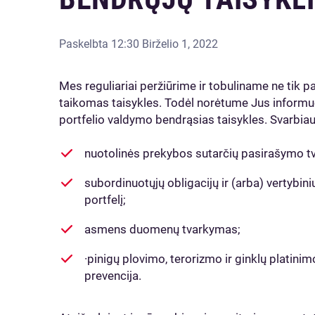
Paskelbta
12:30 Birželio 1, 2022
Mes reguliariai peržiūrime ir tobuliname ne tik p
taikomas taisykles. Todėl norėtume Jus informuot
portfelio valdymo bendrąsias taisykles. Svarbia
nuotolinės prekybos sutarčių pasirašymo tvar
subordinuotųjų obligacijų ir (arba) vertybini
portfelį;
asmens duomenų tvarkymas;
·pinigų plovimo, terorizmo ir ginklų platin
prevencija.