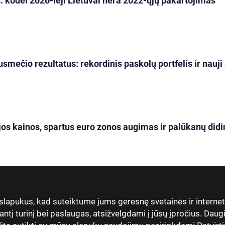
 kodėl 2026-ieji Lietuvai nėra 2022-ųjų pakartojimas
usmečio rezultatus: rekordinis paskolų portfelis ir nau
os kainos, spartus euro zonos augimas ir palūkanų didi
 slapukus, kad suteiktume jums geresnę svetainės ir interne
antį turinį bei paslaugas, atsižvelgdami į jūsų įpročius. Dau