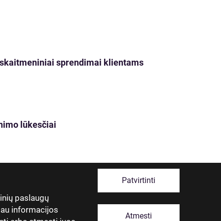
ji skaitmeniniai sprendimai klientams
nimo lūkesčiai
Patvirtinti
tinių paslaugų
giau informacijos
Atmesti