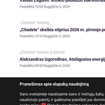
Vaidas Žagūnis. Kitokio pobūdžio sukrėtimas:
Paskelbta
10:00 Rugpjūčio 6, 2026
„Citadele“ bankas
„Citadele“ skelbia stiprius 2026 m. pirmojo p
Paskelbta
10:10 Rugpjūčio 5, 2026
„Citadele“ bankas (Lietuva)
Aleksandras Izgorodinas. Atslūgusios energij
Paskelbta
09:00 Rugpjūčio 4, 2026
Visi pranešimai spaudai
Pranešimas apie slapukų naudojimą
Savo svetainėje naudojame savo ir trečiųjų šalių
naudotojo patirtį, ir galėtume pasiūlyti jus domin