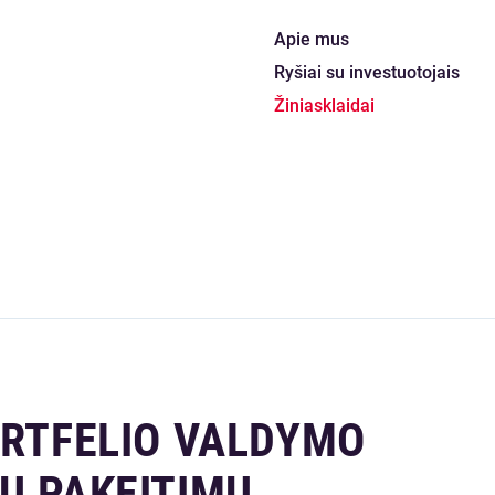
Apie mus
Ryšiai su investuotojais
Žiniasklaidai
ORTFELIO VALDYMO
Ų PAKEITIMŲ