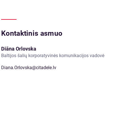
Kontaktinis asmuo
Diāna Orlovska
Baltijos šalių korporatyvinės komunikacijos vadovė
Diana.Orlovska@citadele.lv