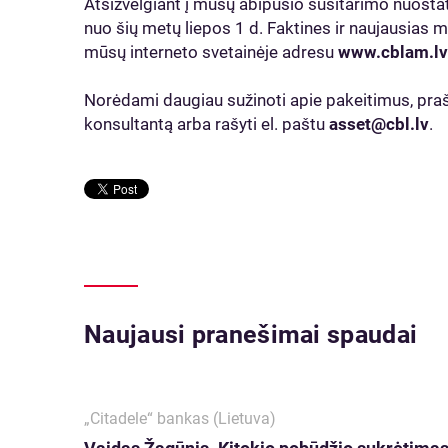
Atsižvelgiant į mūsų abipusio susitarimo nuostatas
nuo šių metų liepos 1 d. Faktines ir naujausias mi
mūsų interneto svetainėje adresu
www.cblam.lv/
Norėdami daugiau sužinoti apie pakeitimus, pra
konsultantą arba rašyti el. paštu
asset@cbl.lv
.
Naujausi pranešimai spaudai
„Citadele“ bankas (Lietuva)