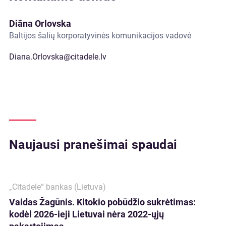
Diāna Orlovska
Baltijos šalių korporatyvinės komunikacijos vadovė
Diana.Orlovska@citadele.lv
Naujausi pranešimai spaudai
„Citadele“ bankas (Lietuva)
Vaidas Žagūnis. Kitokio pobūdžio sukrėtimas:
kodėl 2026-ieji Lietuvai nėra 2022-ųjų