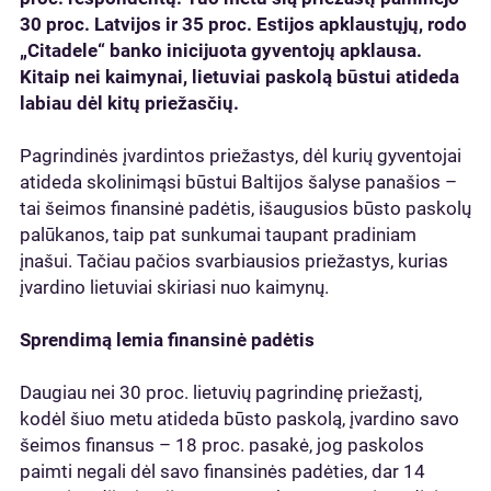
30 proc. Latvijos ir 35 proc. Estijos apklaustųjų, rodo
„Citadele“ banko inicijuota gyventojų apklausa.
Kitaip nei kaimynai, lietuviai paskolą būstui atideda
labiau dėl kitų priežasčių.
Pagrindinės įvardintos priežastys, dėl kurių gyventojai
atideda skolinimąsi būstui Baltijos šalyse panašios –
tai šeimos finansinė padėtis, išaugusios būsto paskolų
palūkanos, taip pat sunkumai taupant pradiniam
įnašui. Tačiau pačios svarbiausios priežastys, kurias
įvardino lietuviai skiriasi nuo kaimynų.
Sprendimą lemia finansinė padėtis
Daugiau nei 30 proc. lietuvių pagrindinę priežastį,
kodėl šiuo metu atideda būsto paskolą, įvardino savo
šeimos finansus – 18 proc. pasakė, jog paskolos
paimti negali dėl savo finansinės padėties, dar 14