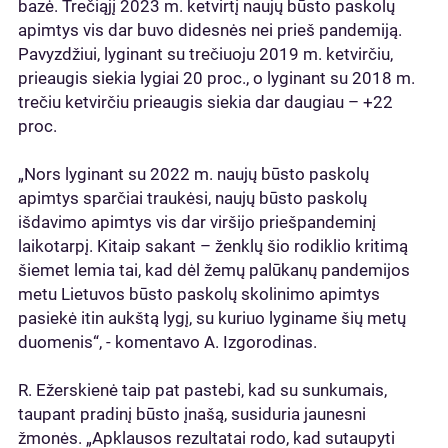
bazė. Trečiąjį 2023 m. ketvirtį naujų būsto paskolų
apimtys vis dar buvo didesnės nei prieš pandemiją.
Pavyzdžiui, lyginant su trečiuoju 2019 m. ketvirčiu,
prieaugis siekia lygiai 20 proc., o lyginant su 2018 m.
trečiu ketvirčiu prieaugis siekia dar daugiau – +22
proc.
„Nors lyginant su 2022 m. naujų būsto paskolų
apimtys sparčiai traukėsi, naujų būsto paskolų
išdavimo apimtys vis dar viršijo priešpandeminį
laikotarpį. Kitaip sakant – ženklų šio rodiklio kritimą
šiemet lemia tai, kad dėl žemų palūkanų pandemijos
metu Lietuvos būsto paskolų skolinimo apimtys
pasiekė itin aukštą lygį, su kuriuo lyginame šių metų
duomenis“, - komentavo A. Izgorodinas.
R. Ežerskienė taip pat pastebi, kad su sunkumais,
taupant pradinį būsto įnašą, susiduria jaunesni
žmonės. „Apklausos rezultatai rodo, kad sutaupyti