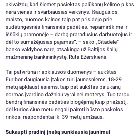
akivaizdu, kad šiemet pasiektas palūkanų kėlimo pikas
nėra vienas ir svarbiausias veiksnys. Išaugusios
maisto, nuomos kainos taip pat prisidėjo prie
sudėtingesnės finansinės padėties, nepamirškime ir
iššūkių pramonėje – darbą praradusius darbuotojus ir
dėl to sumažėjusias pajamas“, – sako „Citadele“
banko valdybos narė, atsakinga už Baltijos šalių
mažmeninę bankininkystę, Rūta Ežerskienė.
Tai patvirtina ir apklausos duomenys – aukštas
Euribor daugiausia įtakos turi jaunesniems, 18-29
metų apklaustiesiems, taip pat aukštas palūkanų
normas įvardino dažniau vyrai nei moterys. Tuo tarpu
bendrą finansinės padėties blogėjimą kaip priežastį,
dėl kurios šiuo metu negali paimti būsto paskolos
rinkosi respondentai iki 39 metų amžiaus.
Sukaupti pradinį įnašą sunkiausia jaunimui