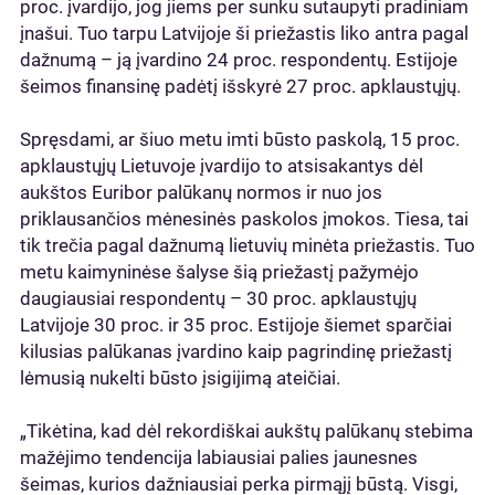
proc. įvardijo, jog jiems per sunku sutaupyti pradiniam
įnašui. Tuo tarpu Latvijoje ši priežastis liko antra pagal
dažnumą – ją įvardino 24 proc. respondentų. Estijoje
šeimos finansinę padėtį išskyrė 27 proc. apklaustųjų.
Spręsdami, ar šiuo metu imti būsto paskolą, 15 proc.
apklaustųjų Lietuvoje įvardijo to atsisakantys dėl
aukštos Euribor palūkanų normos ir nuo jos
priklausančios mėnesinės paskolos įmokos. Tiesa, tai
tik trečia pagal dažnumą lietuvių minėta priežastis. Tuo
metu kaimyninėse šalyse šią priežastį pažymėjo
daugiausiai respondentų – 30 proc. apklaustųjų
Latvijoje 30 proc. ir 35 proc. Estijoje šiemet sparčiai
kilusias palūkanas įvardino kaip pagrindinę priežastį
lėmusią nukelti būsto įsigijimą ateičiai.
„Tikėtina, kad dėl rekordiškai aukštų palūkanų stebima
mažėjimo tendencija labiausiai palies jaunesnes
šeimas, kurios dažniausiai perka pirmąjį būstą. Visgi,