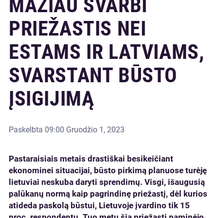
MAŽIAU SVARBI
PRIEŽASTIS NEI
ESTAMS IR LATVIAMS,
SVARSTANT BŪSTO
ĮSIGIJIMĄ
Paskelbta
09:00 Gruodžio 1, 2023
Pastaraisiais metais drastiškai besikeičiant
ekonominei situacijai, būsto pirkimą planuose turėję
lietuviai neskuba daryti sprendimų. Visgi, išaugusią
palūkanų normą kaip pagrindinę priežastį, dėl kurios
atideda paskolą būstui, Lietuvoje įvardino tik 15
proc. respondentų. Tuo metu šią priežastį paminėjo