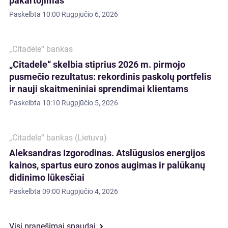
pakartojimas
Paskelbta
10:00 Rugpjūčio 6, 2026
„Citadele“ bankas
„Citadele“ skelbia stiprius 2026 m. pirmojo
pusmečio rezultatus: rekordinis paskolų portfelis
ir nauji skaitmeniniai sprendimai klientams
Paskelbta
10:10 Rugpjūčio 5, 2026
„Citadele“ bankas (Lietuva)
Aleksandras Izgorodinas. Atslūgusios energijos
kainos, spartus euro zonos augimas ir palūkanų
didinimo lūkesčiai
Paskelbta
09:00 Rugpjūčio 4, 2026
Visi pranešimai spaudai