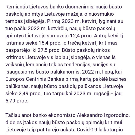
Remiantis Lietuvos banko duomenimis, naujų būsto
paskolų apimtys Lietuvoje mažėja, o nuosmukio
tempas įsibėgėja. Pirmą 2023 m. ketvirtį lyginant su
tuo pačiu 2022 m. ketvirčiu, naujų būsto paskolų
apimtys Lietuvoje sumažėjo 12,4 proc. Antrą ketvirtį
kritimas siekė 15,4 proc., o trečią ketvirtį kritimas
paspartėjo iki 27,5 proc. Būsto paskolų rinkos
kritimas Lietuvoje vis labiau įsibėgėja, o vienas iš
veiksnių, lemiančių tokias tendencijas, susijęs su
išaugusioms būsto palūkanomis. 2022 m. liepą, kai
Europos Centrinis Bankas pirmą kartą pakėlė bazines
palūkanas, naujų būsto paskolų palūkanos Lietuvoje
siekė 2,49 proc., tuo tarpu kai 2023 m. rugsėjį – jau
5,79 proc.
Tačiau anot banko ekonomisto Aleksandro Izgorodino,
didelės įtakos naujų būsto paskolų apimčių kritimui
Lietuvoje taip pat turėjo aukšta Covid-19 laikotarpio