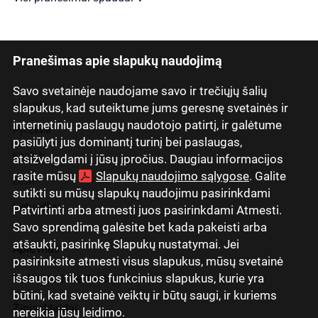
Pranešimas apie slapukų naudojimą
Savo svetainėje naudojame savo ir trečiųjų šalių
Latviski
slapukus, kad suteiktume jums geresnę svetainės ir
internetinių paslaugų naudotojo patirtį, ir galėtume
Русский
pasiūlyti jus dominantį turinį bei paslaugas,
English
atsižvelgdami į jūsų įpročius. Daugiau informacijos
rasite mūsų
Slapukų naudojimo sąlygose
. Galite
Eesti
sutikti su mūsų slapukų naudojimu pasirinkdami
Lietuviškai
Patvirtinti arba atmesti juos pasirinkdami Atmesti.
Savo sprendimą galėsite bet kada pakeisti arba
atšaukti, pasirinkę Slapukų nustatymai. Jei
Apie mus
pasirinksite atmesti visus slapukus, mūsų svetainė
išsaugos tik tuos funkcinius slapukus, kurie yra
Ryšiai su investuotojais
būtini, kad svetainė veiktų ir būtų saugi, ir kuriems
Žiniasklaidai
nereikia jūsų leidimo.