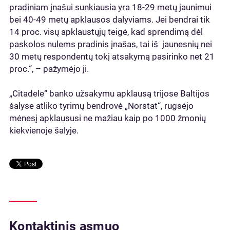
pradiniam įnašui sunkiausia yra 18-29 metų jaunimui
bei 40-49 metų apklausos dalyviams. Jei bendrai tik
14 proc. visų apklaustųjų teigė, kad sprendimą dėl
paskolos nulems pradinis įnašas, tai iš jaunesnių nei
30 metų respondentų tokį atsakymą pasirinko net 21
proc.“, – pažymėjo ji.
„Citadele“ banko užsakymu apklausą trijose Baltijos
šalyse atliko tyrimų bendrovė „Norstat“, rugsėjo
mėnesį apklaususi ne mažiau kaip po 1000 žmonių
kiekvienoje šalyje.
Kontaktinis asmuo