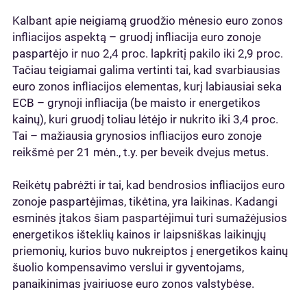
Kalbant apie neigiamą gruodžio mėnesio euro zonos
infliacijos aspektą – gruodį infliacija euro zonoje
paspartėjo ir nuo 2,4 proc. lapkritį pakilo iki 2,9 proc.
Tačiau teigiamai galima vertinti tai, kad svarbiausias
euro zonos infliacijos elementas, kurį labiausiai seka
ECB – grynoji infliacija (be maisto ir energetikos
kainų), kuri gruodį toliau lėtėjo ir nukrito iki 3,4 proc.
Tai – mažiausia grynosios infliacijos euro zonoje
reikšmė per 21 mėn., t.y. per beveik dvejus metus.
Reikėtų pabrėžti ir tai, kad bendrosios infliacijos euro
zonoje paspartėjimas, tikėtina, yra laikinas. Kadangi
esminės įtakos šiam paspartėjimui turi sumažėjusios
energetikos išteklių kainos ir laipsniškas laikinųjų
priemonių, kurios buvo nukreiptos į energetikos kainų
šuolio kompensavimo verslui ir gyventojams,
panaikinimas įvairiuose euro zonos valstybėse.