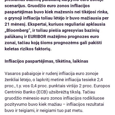
scenarijus. Gruodžio euro zonos infliacijos
paspartėjimas buvo kiek mažesnis nei tikėjosi rinka,
o grynoji infliacija toliau lėtėjo ir buvo mažiausia per
21 mėnesį. Ekspertai, kuriuos reguliariai apklausia
„Bloomberg“, ir toliau piešia agresyvias bazinių
palūkanų ir EURIBOR mažėjimo prognozes euro
zonai, tačiau koją šioms prognozėms gali pakišti
keletas rizikos faktorių.
Infliacijos paspartėjimas, tikėtina, laikinas
Vasaros pabaigoje ir rudenį infliacija euro zonoje
ženkliai lėtėjo, o lapkritį metinė infliacija tesiekė 2,4
proc., t.y. vos 0,4 proc. punktais viršijo 2 proc. Europos
Centrinio Banko (ECB) užsibrėžtą tikslą. Tačiau
gruodžio mėnesio euro zonos infliacijos rodikliuose
pozityvumo buvo kiek mažiau – infliacijos rezultatai
buvo ir teigiami, ir neigiami tuo pat metu.