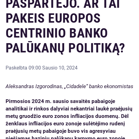
PASPARTĖJO. AR TAI
PAKEIS EUROPOS
CENTRINIO BANKO
PALŪKANŲ POLITIKĄ?
Paskelbta
09:00 Sausio 10, 2024
Aleksandras Izgorodinas, „Cidadele“ banko ekonomistas
Pirmosios 2024 m. sausio savaitės pabaigoje
analitikai ir rinkos dalyviai nekantriai laukė praėjusių
metų gruodžio euro zonos infliacijos duomenų. Dėl
ženklaus infliacijos euro zonoje sulėtėjimo rudenį
praėjusių metų pabaigoje buvo vis agresyviau
piešiamas bazinių palūkanų karpymo euro zonoje