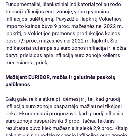
Fundamentaliai, išankstiniai indikatoriai toliau rodo
tolesnį infliacijos euro zonoje, ypač grynosios
infliacijos, sulėtėjimą. Pavyzdžiui, lapkritį Vokietijos
importo kainos buvo 9 proc. mažesnės nei 2022 m.
lapkritį, o Vokietijos pramonės produkcijos kainos
buvo 7,9 proc. mažesnės nei 2022 m. lapkritį. Šie
indikatoriai sutampa su euro zonos infliacija ir leidžia
daryti prielaidas apie infliaciją euro zonoje keliems
mėnesiams į priekį.
Mažėjant EURIBOR, mažės ir galutinės paskolų
palūkanos
Galų gale, reikia atkreipti dėmesį ir į tai, kad gruodį
infliacija euro zonoje paspartėjo mažiau nei tikėjosi
rinka. Ekonomistai prognozavo, kad gruodį infliacija
euro zonoje paspartės iki 3 proc., tačiau faktinis
rezultatas buvo kiek mažesnis ir siekė 2,9 proc. Kitaip
sakant – šis gruodžio mėnesio infliacijos euro zonoje