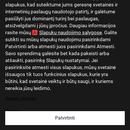
Latviski
slapukus, kad suteiktume jums geresnę svetainės ir
internetinių paslaugų naudotojo patirtį, ir galėtume
Русский
pasiūlyti jus dominantį turinį bei paslaugas,
English
atsižvelgdami į jūsų įpročius. Daugiau informacijos
rasite mūsų
Slapukų naudojimo sąlygose
. Galite
Eesti
sutikti su mūsų slapukų naudojimu pasirinkdami
Lietuviškai
Patvirtinti arba atmesti juos pasirinkdami Atmesti.
Savo sprendimą galėsite bet kada pakeisti arba
atšaukti, pasirinkę Slapukų nustatymai. Jei
Apie mus
pasirinksite atmesti visus slapukus, mūsų svetainė
išsaugos tik tuos funkcinius slapukus, kurie yra
Ryšiai su investuotojais
būtini, kad svetainė veiktų ir būtų saugi, ir kuriems
Žiniasklaidai
nereikia jūsų leidimo.
Grupės įmonės
Karjera
Patvirtinti
Kontaktai