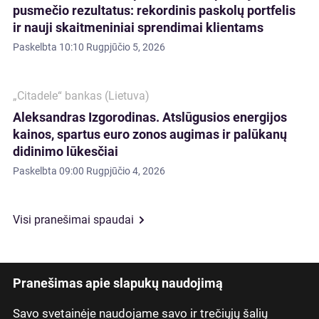
pusmečio rezultatus: rekordinis paskolų portfelis
ir nauji skaitmeniniai sprendimai klientams
Paskelbta
10:10 Rugpjūčio 5, 2026
„Citadele“ bankas (Lietuva)
Aleksandras Izgorodinas. Atslūgusios energijos
kainos, spartus euro zonos augimas ir palūkanų
didinimo lūkesčiai
Paskelbta
09:00 Rugpjūčio 4, 2026
Visi pranešimai spaudai
Pranešimas apie slapukų naudojimą
Savo svetainėje naudojame savo ir trečiųjų šalių