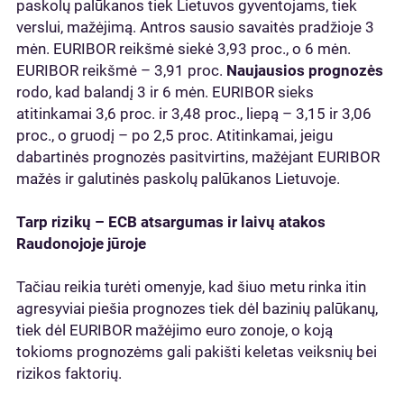
paskolų palūkanos tiek Lietuvos gyventojams, tiek
verslui, mažėjimą. Antros sausio savaitės pradžioje 3
mėn. EURIBOR reikšmė siekė 3,93 proc., o 6 mėn.
EURIBOR reikšmė – 3,91 proc.
Naujausios prognozės
rodo, kad balandį 3 ir 6 mėn. EURIBOR sieks
atitinkamai 3,6 proc. ir 3,48 proc., liepą – 3,15 ir 3,06
proc., o gruodį – po 2,5 proc. Atitinkamai, jeigu
dabartinės prognozės pasitvirtins, mažėjant EURIBOR
mažės ir galutinės paskolų palūkanos Lietuvoje.
Tarp rizikų – ECB atsargumas ir laivų atakos
Raudonojoje jūroje
Tačiau reikia turėti omenyje, kad šiuo metu rinka itin
agresyviai piešia prognozes tiek dėl bazinių palūkanų,
tiek dėl EURIBOR mažėjimo euro zonoje, o koją
tokioms prognozėms gali pakišti keletas veiksnių bei
rizikos faktorių.