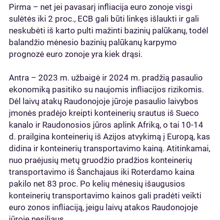
Pirma – net jei pavasarį infliacija euro zonoje visgi
sulėtės iki 2 proc., ECB gali būti linkęs išlaukti ir gali
neskubėti iš karto pulti mažinti bazinių palūkanų, todėl
balandžio mėnesio bazinių palūkanų karpymo
prognozė euro zonoje yra kiek drąsi.
Antra – 2023 m. užbaigė ir 2024 m. pradžią pasaulio
ekonomiką pasitiko su naujomis infliacijos rizikomis.
Dėl laivų atakų Raudonojoje jūroje pasaulio laivybos
įmonės pradėjo kreipti konteinerių srautus iš Sueco
kanalo ir Raudonosios jūros aplink Afriką, o tai 10-14
d. prailgina konteinerių iš Azijos atvykimą į Europą, kas
didina ir konteinerių transportavimo kainą. Atitinkamai,
nuo praėjusių metų gruodžio pradžios konteinerių
transportavimo iš Šanchajaus iki Roterdamo kaina
pakilo net 83 proc. Po kelių mėnesių išaugusios
konteinerių transportavimo kainos gali pradėti veikti
euro zonos infliaciją, jeigu laivų atakos Raudonojoje
jūroje nesiliaus.