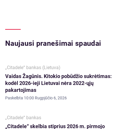
Naujausi pranešimai spaudai
„Citadele“ bankas (Lietuva)
Vaidas Žagūnis. Kitokio pobūdžio sukrėtimas:
kodėl 2026-ieji Lietuvai nėra 2022-ųjų
pakartojimas
Paskelbta
10:00 Rugpjūčio 6, 2026
„Citadele“ bankas
„Citadele“ skelbia stiprius 2026 m. pirmojo