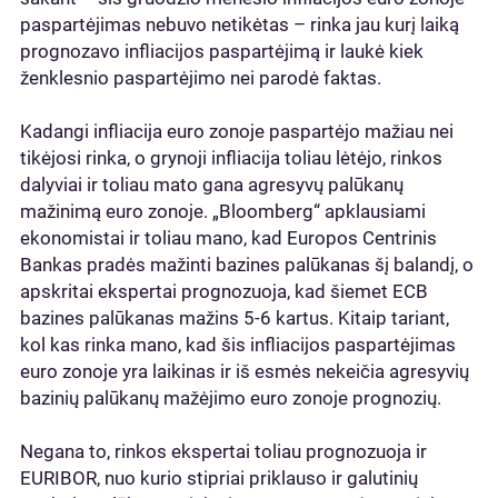
paspartėjimas nebuvo netikėtas – rinka jau kurį laiką
prognozavo infliacijos paspartėjimą ir laukė kiek
ženklesnio paspartėjimo nei parodė faktas.
Kadangi infliacija euro zonoje paspartėjo mažiau nei
tikėjosi rinka, o grynoji infliacija toliau lėtėjo, rinkos
dalyviai ir toliau mato gana agresyvų palūkanų
mažinimą euro zonoje. „Bloomberg“ apklausiami
ekonomistai ir toliau mano, kad Europos Centrinis
Bankas pradės mažinti bazines palūkanas šį balandį, o
apskritai ekspertai prognozuoja, kad šiemet ECB
bazines palūkanas mažins 5-6 kartus. Kitaip tariant,
kol kas rinka mano, kad šis infliacijos paspartėjimas
euro zonoje yra laikinas ir iš esmės nekeičia agresyvių
bazinių palūkanų mažėjimo euro zonoje prognozių.
Negana to, rinkos ekspertai toliau prognozuoja ir
EURIBOR, nuo kurio stipriai priklauso ir galutinių